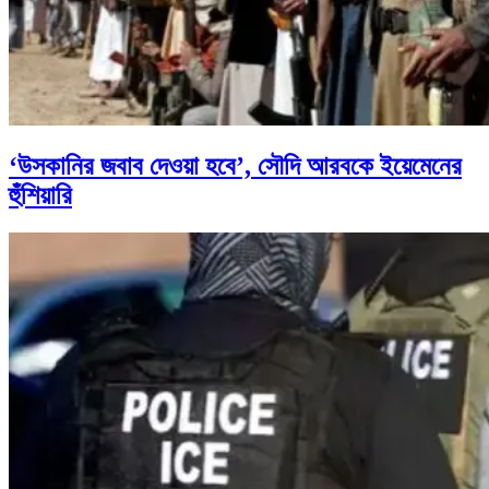
‘উসকানির জবাব দেওয়া হবে’, সৌদি আরবকে ইয়েমেনের
হুঁশিয়ারি