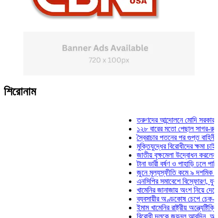
শিরোনাম
তরুণদের আন্দোলনে মোদি সরকার দুর্বল হয়
১২৮ বারের মতো পেছাল সাগর-রুনি হত্যা
স্বৈরাচার পতনের পর গুপ্ত বাহিনীর আত্মপ্র
মুক্তিযুদ্ধের বিরোধীদের ক্ষমা চাইতে হবে: 
জাতীয় বৃক্ষমেলা উদ্বোধন করলেন প্রধানমন্
টানা ভারী বর্ষণ ও পাহাড়ি ঢলে পানিবন্দি চট্
জুনে মূল্যস্ফীতি কমে ৯ দশমিক ১৬ শতা
এনসিপির সমাবেশে বিস্ফোরণ, যুবলীগের দু
খামেনির জানাজায় অংশ নিয়ে দেশে ফিরলেন
ব্যবসায়ীর অণ্ডকোষ চেপে চেক-স্ট্যাম্পে
ইমাম খামেনির রাষ্ট্রীয় অন্ত্যেষ্টিক্রিয়ায় 
বিরোধী দলকে জয়নুল আবদিন, আপনারা ৭