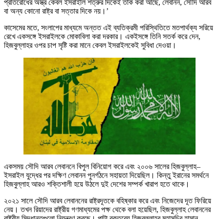
প্রতিরোধের অস্ত্র কেবল ইসরাইলি শত্রুর দিকেই তাক করা আছে, লেবানন, সৌদি আরব
বা অন্য কোনো রাষ্ট্র বা সত্তার দিকে নয়।’
কাসেমের মতে, সংলাপের মাধ্যমে অন্তত এই ব্যতিক্রমী পরিস্থিতিতে মতপার্থক্য সরিয়ে
রেখে একসঙ্গে ইসরাইলকে মোকাবিলা করা দরকার। একইসঙ্গে তিনি সতর্ক করে দেন,
হিজবুল্লাহর ওপর চাপ সৃষ্টি করা মানে কেবল ইসরাইলকেই সুবিধা দেওয়া।
একসময় সৌদি আরব লেবাননে বিপুল বিনিয়োগ করে এবং ২০০৬ সালের হিজবুল্লাহ–
ইসরাইল যুদ্ধের পর দক্ষিণ লেবানন পুনর্গঠনে সহায়তা দিয়েছিল। কিন্তু ইরানের সমর্থনে
হিজবুল্লাহ আরও শক্তিশালী হয়ে উঠলে দুই দেশের সম্পর্ক খারাপ হতে থাকে।
২০২১ সালে সৌদি আরব লেবাননের রাষ্ট্রদূতকে বহিষ্কার করে এবং নিজেদের দূত ফিরিয়ে
নেয়। তখন রিয়াদের রাষ্ট্রীয় গণমাধ্যমের পক্ষ থেকে বলা হয়েছিল, হিজবুল্লাহ লেবাননের
রাষ্ট্রীয় সিদ্ধান্তগুলো নিয়ন্ত্রণ করছে। পাল্টা বক্তব্যে হিজবুল্লাহর মহাসচিব হাসান