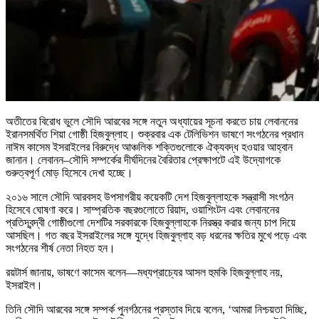
অতীতের বিরোধ ভুলে সৌদি আরবের সঙ্গে নতুন অধ্যায়ের সূচনা করতে চায় লেবাননের
ইরানসমর্থিত শিয়া গোষ্ঠী হিজবুল্লাহ। শুক্রবার এক টেলিভিশন ভাষণে সংগঠনের প্রধান
নাঈম কাসেম ইসরাইলের বিরুদ্ধে আঞ্চলিক শক্তিগুলোকে ঐক্যবদ্ধ হওয়ার আহ্বান
জানান। লেবানন–সৌদি সম্পর্কের দীর্ঘদিনের বৈরিতার প্রেক্ষাপটে এই উদ্যোগকে
গুরুত্বপূর্ণ মোড় হিসেবে দেখা হচ্ছে।
২০১৬ সালে সৌদি আরবসহ উপসাগরীয় কয়েকটি দেশ হিজবুল্লাহকে সন্ত্রাসী সংগঠন
হিসেবে ঘোষণা করে। সাম্প্রতিক বছরগুলোতে রিয়াদ, ওয়াশিংটন এবং লেবাননের
প্রতিদ্বন্দ্বী গোষ্ঠীগুলো দেশটির সরকারকে হিজবুল্লাহকে নিরস্ত্র করার জন্য চাপ দিয়ে
আসছিল। গত বছর ইসরাইলের সঙ্গে যুদ্ধে হিজবুল্লাহ বড় ধরনের ক্ষতির মুখে পড়ে এবং
সংগঠনের শীর্ষ নেতা নিহত হন।
রয়টার্স জানায়, ভাষণে কাসেম বলেন—মধ্যপ্রাচ্যের আসল হুমকি হিজবুল্লাহ নয়,
ইসরাইল।
তিনি সৌদি আরবের সঙ্গে সম্পর্ক পুনর্গঠনের প্রস্তাব দিয়ে বলেন, ‘আমরা নিশ্চয়তা দিচ্ছি,