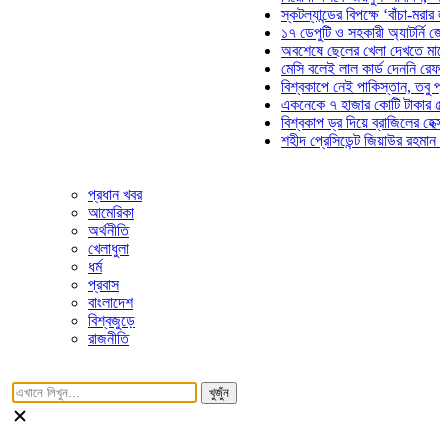
স্কটল্যান্ডের বিপক্ষে ‘বাঁচা-মরার লড়াইয়ে
১৭ ডেপুটি ও সহকারী অ্যাটর্নি জেনারেলে
অবশেষে ছেলের খেলা দেখতে মাঠে আসছ
মেসি বলেই লাল কার্ড দেননি রেফারি! ফাউ
বিশ্বকাপে নেই পাকিস্তান, তবু প্রতিটি 
একনেকে ৭ হাজার কোটি টাকার ৫ প্রকল্প
বিশ্বকাপ ড্র দিয়ে ব্রাজিলের হেক্সা মিশন শ
শহীদ প্রেসিডেন্ট জিয়াউর রহমান সমাধিতে 
প্রধান খবর
আমেরিকা
অর্থনীতি
খেলাধুলা
ধর্ম
প্রবাস
বাংলাদেশ
বিশ্বজুড়ে
রাজনীতি
খুজুঁন