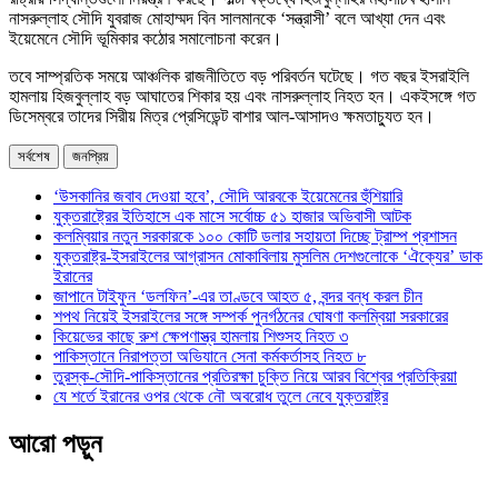
নাসরুল্লাহ সৌদি যুবরাজ মোহাম্মদ বিন সালমানকে ‘সন্ত্রাসী’ বলে আখ্যা দেন এবং
ইয়েমেনে সৌদি ভূমিকার কঠোর সমালোচনা করেন।
তবে সাম্প্রতিক সময়ে আঞ্চলিক রাজনীতিতে বড় পরিবর্তন ঘটেছে। গত বছর ইসরাইলি
হামলায় হিজবুল্লাহ বড় আঘাতের শিকার হয় এবং নাসরুল্লাহ নিহত হন। একইসঙ্গে গত
ডিসেম্বরে তাদের সিরীয় মিত্র প্রেসিডেন্ট বাশার আল-আসাদও ক্ষমতাচ্যুত হন।
সর্বশেষ
জনপ্রিয়
‘উসকানির জবাব দেওয়া হবে’, সৌদি আরবকে ইয়েমেনের হুঁশিয়ারি
যুক্তরাষ্ট্রের ইতিহাসে এক মাসে সর্বোচ্চ ৫১ হাজার অভিবাসী আটক
কলম্বিয়ার নতুন সরকারকে ১০০ কোটি ডলার সহায়তা দিচ্ছে ট্রাম্প প্রশাসন
যুক্তরাষ্ট্র-ইসরাইলের আগ্রাসন মোকাবিলায় মুসলিম দেশগুলোকে ‘ঐক্যের’ ডাক
ইরানের
জাপানে টাইফুন ‘ডলফিন’-এর তাণ্ডবে আহত ৫, বন্দর বন্ধ করল চীন
শপথ নিয়েই ইসরাইলের সঙ্গে সম্পর্ক পুনর্গঠনের ঘোষণা কলম্বিয়া সরকারের
কিয়েভের কাছে রুশ ক্ষেপণাস্ত্র হামলায় শিশুসহ নিহত ৩
পাকিস্তানে নিরাপত্তা অভিযানে সেনা কর্মকর্তাসহ নিহত ৮
তুরস্ক-সৌদি-পাকিস্তানের প্রতিরক্ষা চুক্তি নিয়ে আরব বিশ্বের প্রতিক্রিয়া
যে শর্তে ইরানের ওপর থেকে নৌ অবরোধ তুলে নেবে যুক্তরাষ্ট্র
আরো পড়ুন