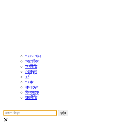
প্রধান খবর
আমেরিকা
অর্থনীতি
খেলাধুলা
ধর্ম
প্রবাস
বাংলাদেশ
বিশ্বজুড়ে
রাজনীতি
খুজুঁন