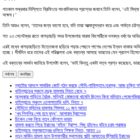
গতকাল শুক্রবার দিল্লিতে ব্রিফিংয়ে সাংবাদিকদের প্রশ্নের জবাবে তিনি বলেন, ‘এই মিথ
অক্ষম।’
তিনি আরও বলেন, ‘তাদের জন্য ভালো হবে, যদি তারা আত্মানুসন্ধান করে এবং পার্বত্য চট্টগ
গত ২৩ সেপ্টেম্বর রাতে খাগড়াছড়ি সদর উপজেলায় মারমা কিশোরীকে দলবদ্ধ ধর্ষণের অভ
এরই মধ্যে খাগড়াছড়িতে উত্তেজনা ছড়িয়ে পড়ার পেছনে পাশের দেশের ইন্ধন থাকার অভিযোগ 
হচ্ছে। দীর্ঘদিন ধরে তাদের এই পরিকল্পনা এবং বক্তব্য আসছে ভারতের যেন প্রদেশ হিসে
এই বক্তব্যে সমর্থন জানিয়ে উপদেষ্টা বলেন, ‘ভাই কিন্তু একটা সত্য প্রশ্ন করেছেন, ভারতে
সর্বশেষ
জনপ্রিয়
ন্যাটোর আদলে সামরিক জোট গঠন করছে সৌদি-পাকিস্তান-তুরস্ক, আজ চুক্তি স
থাইল্যান্ডের স্কুলে বন্দুক হামলায় নিহত বেড়ে ৭
অন্ধকার গাড়িতে বৈঠক, সত্যিই মোজতবা খামেনি ছিলেন কিনা সন্দিহান পেজেশকিয়
থাইল্যান্ডে স্কুলে এলোপাতাড়ি গুলি, নিহত ৭
সৌদিতে হুথিদের হামলায় শিশুসহ ১১ জন আহত
‘খুব শিগগির শেষ হবে যুদ্ধ’, আশাবাদ ট্রাম্পের
চিকেন নেক নিয়ে নতুন কৌশলে ভারত
হামলা করতে গিয়ে ইরানের ‘ফাঁদে’ ট্রাম্প, পিছু হটলেও ঘটবে চরম পরাজয়
থাইল্যান্ডে স্কুলছাত্রের গুলিতে শিক্ষক নিহত, আহত ১০
নতুন মার্কিন হামলা হলে উপসাগরীয় স্থাপনায় পাল্টা আঘাতের হুঁশিয়ারি ইরানের