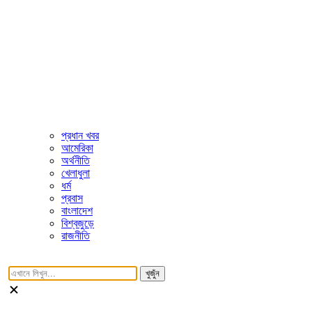
প্রধান খবর
আমেরিকা
অর্থনীতি
খেলাধুলা
ধর্ম
প্রবাস
বাংলাদেশ
বিশ্বজুড়ে
রাজনীতি
খুজুঁন