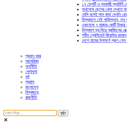
১৭ ডেপুটি ও সহকারী অ্যাটর্নি জেনারেল
অবশেষে ছেলের খেলা দেখতে মাঠে আস
মেসি বলেই লাল কার্ড দেননি রেফারি! ফা
বিশ্বকাপে নেই পাকিস্তান, তবু প্রতিটি
একনেকে ৭ হাজার কোটি টাকার ৫ প্রকল
বিশ্বকাপ ড্র দিয়ে ব্রাজিলের হেক্সা মিশন
শহীদ প্রেসিডেন্ট জিয়াউর রহমান সমাধিতে
দেশে হামের উপসর্গে প্রাণ গেল আরও ৮
প্রধান খবর
আমেরিকা
অর্থনীতি
খেলাধুলা
ধর্ম
প্রবাস
বাংলাদেশ
বিশ্বজুড়ে
রাজনীতি
খুজুঁন