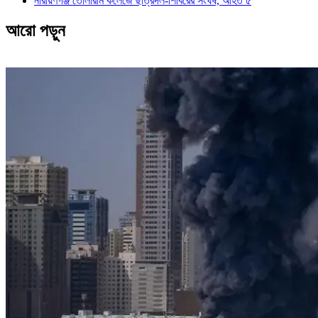
নারায়ণগঞ্জ তোলারাম কলেজে ছাত্রদল-শিবিরের সংঘর্ষ, আহত ৫
আরো পড়ুন