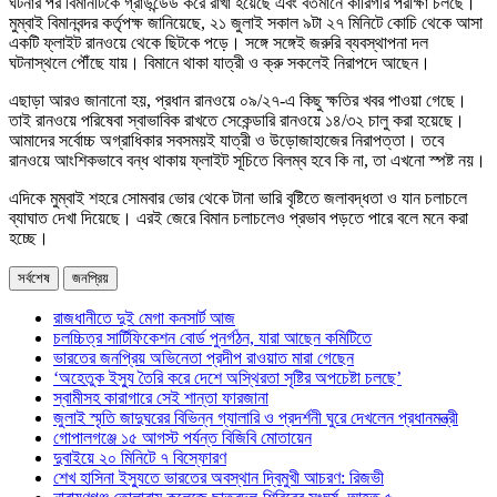
ঘটনার পর বিমানটিকে গ্রাউন্ডেড করে রাখা হয়েছে এবং বর্তমানে কারিগরি পরীক্ষা চলছে।
মুম্বাই বিমানবন্দর কর্তৃপক্ষ জানিয়েছে, ২১ জুলাই সকাল ৯টা ২৭ মিনিটে কোচি থেকে আসা
একটি ফ্লাইট রানওয়ে থেকে ছিটকে পড়ে। সঙ্গে সঙ্গেই জরুরি ব্যবস্থাপনা দল
ঘটনাস্থলে পৌঁছে যায়। বিমানে থাকা যাত্রী ও ক্রু সকলেই নিরাপদে আছেন।
এছাড়া আরও জানানো হয়, প্রধান রানওয়ে ০৯/২৭-এ কিছু ক্ষতির খবর পাওয়া গেছে।
তাই রানওয়ে পরিষেবা স্বাভাবিক রাখতে সেকেন্ডারি রানওয়ে ১৪/৩২ চালু করা হয়েছে।
আমাদের সর্বোচ্চ অগ্রাধিকার সবসময়ই যাত্রী ও উড়োজাহাজের নিরাপত্তা। তবে
রানওয়ে আংশিকভাবে বন্ধ থাকায় ফ্লাইট সূচিতে বিলম্ব হবে কি না, তা এখনো স্পষ্ট নয়।
এদিকে মুম্বাই শহরে সোমবার ভোর থেকে টানা ভারি বৃষ্টিতে জলাবদ্ধতা ও যান চলাচলে
ব্যাঘাত দেখা দিয়েছে। এরই জেরে বিমান চলাচলেও প্রভাব পড়তে পারে বলে মনে করা
হচ্ছে।
সর্বশেষ
জনপ্রিয়
রাজধানীতে দুই মেগা কনসার্ট আজ
চলচ্চিত্র সার্টিফিকেশন বোর্ড পুনর্গঠন, যারা আছেন কমিটিতে
ভারতের জনপ্রিয় অভিনেতা প্রদীপ রাওয়াত মারা গেছেন
‘অহেতুক ইস্যু তৈরি করে দেশে অস্থিরতা সৃষ্টির অপচেষ্টা চলছে’
স্বামীসহ কারাগারে সেই শান্তা ফারজানা
জুলাই স্মৃতি জাদুঘরের বিভিন্ন গ্যালারি ও প্রদর্শনী ঘুরে দেখলেন প্রধানমন্ত্রী
গোপালগঞ্জে ১৫ আগস্ট পর্যন্ত বিজিবি মোতায়েন
দুবাইয়ে ২০ মিনিটে ৭ বিস্ফোরণ
শেখ হাসিনা ইস্যুতে ভারতের অবস্থান দ্বিমুখী আচরণ: রিজভী