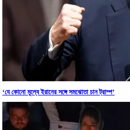
‘যে কোনো মূল্যে ইরানের সঙ্গে সমঝোতা চান ট্রাম্প’