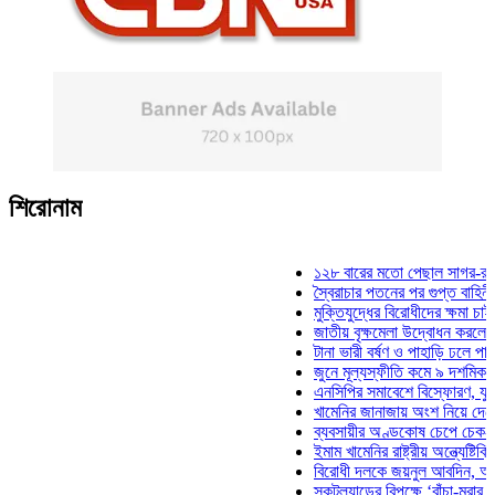
শিরোনাম
১২৮ বারের মতো পেছাল সাগর-রুনি হত্য
স্বৈরাচার পতনের পর গুপ্ত বাহিনীর আত্মপ্
মুক্তিযুদ্ধের বিরোধীদের ক্ষমা চাইতে হবে:
জাতীয় বৃক্ষমেলা উদ্বোধন করলেন প্রধানমন
টানা ভারী বর্ষণ ও পাহাড়ি ঢলে পানিবন্দি চ
জুনে মূল্যস্ফীতি কমে ৯ দশমিক ১৬ শত
এনসিপির সমাবেশে বিস্ফোরণ, যুবলীগের 
খামেনির জানাজায় অংশ নিয়ে দেশে ফিরল
ব্যবসায়ীর অণ্ডকোষ চেপে চেক-স্ট্যাম্প
ইমাম খামেনির রাষ্ট্রীয় অন্ত্যেষ্টিক্রিয়া
বিরোধী দলকে জয়নুল আবদিন, আপনারা 
স্কটল্যান্ডের বিপক্ষে ‘বাঁচা-মরার লড়াই