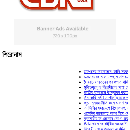
শিরোনাম
তরুণদের আন্দোলনে মোদি সরকার দুর্বল
১২৮ বারের মতো পেছাল সাগর-রুনি হত
স্বৈরাচার পতনের পর গুপ্ত বাহিনীর আত্ম
মুক্তিযুদ্ধের বিরোধীদের ক্ষমা চাইতে হব
জাতীয় বৃক্ষমেলা উদ্বোধন করলেন প্রধা
টানা ভারী বর্ষণ ও পাহাড়ি ঢলে পানিবন্দি
জুনে মূল্যস্ফীতি কমে ৯ দশমিক ১৬ 
এনসিপির সমাবেশে বিস্ফোরণ, যুবলীগে
খামেনির জানাজায় অংশ নিয়ে দেশে ফি
ব্যবসায়ীর অণ্ডকোষ চেপে চেক-স্ট্যাম
ইমাম খামেনির রাষ্ট্রীয় অন্ত্যেষ্টিক্রি
বিরোধী দলকে জয়নুল আবদিন, আপনার