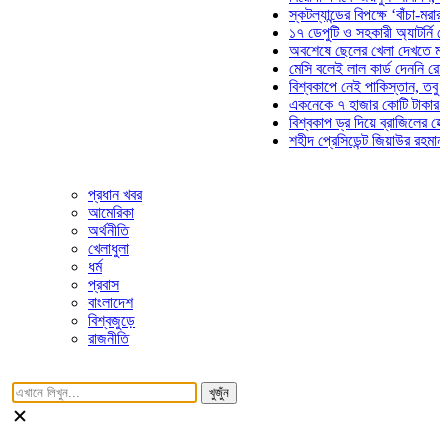
স্কটল্যান্ডের বিপক্ষে ‘বাঁচা-মরার লড়
১৭ ডেপুটি ও সহকারী অ্যাটর্নি জেনা
অবশেষে ছেলের খেলা দেখতে মাঠে 
মেসি বলেই লাল কার্ড দেননি রেফারি! 
বিশ্বকাপে নেই পাকিস্তান, তবু প্রত
একনেকে ৭ হাজার কোটি টাকার ৫ প্র
বিশ্বকাপ ড্র দিয়ে ব্রাজিলের হেক্সা মি
শহীদ প্রেসিডেন্ট জিয়াউর রহমান সমাধ
প্রধান খবর
আমেরিকা
অর্থনীতি
খেলাধুলা
ধর্ম
প্রবাস
বাংলাদেশ
বিশ্বজুড়ে
রাজনীতি
খুজুঁন