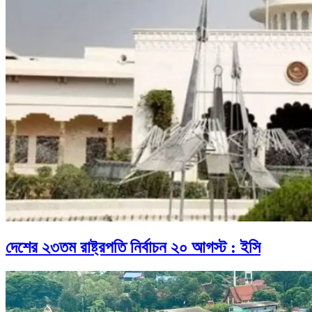
দেশের ২৩তম রাষ্ট্রপতি নির্বাচন ২০ আগস্ট : ইসি