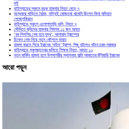
সই
থাইল্যান্ডের স্কুলে বন্দুক হামলায় নিহত বেড়ে ৭
অন্ধকার গাড়িতে বৈঠক, সত্যিই মোজতবা খামেনি ছিলেন কিনা সন্দিহান
পেজেশকিয়ান
থাইল্যান্ডে স্কুলে এলোপাতাড়ি গুলি, নিহত ৭
সৌদিতে হুথিদের হামলায় শিশুসহ ১১ জন আহত
‘খুব শিগগির শেষ হবে যুদ্ধ’, আশাবাদ ট্রাম্পের
চিকেন নেক নিয়ে নতুন কৌশলে ভারত
হামলা করতে গিয়ে ইরানের ‘ফাঁদে’ ট্রাম্প, পিছু হটলেও ঘটবে চরম পরাজয়
থাইল্যান্ডে স্কুলছাত্রের গুলিতে শিক্ষক নিহত, আহত ১০
নতুন মার্কিন হামলা হলে উপসাগরীয় স্থাপনায় পাল্টা আঘাতের হুঁশিয়ারি ইরানের
আরো পড়ুন