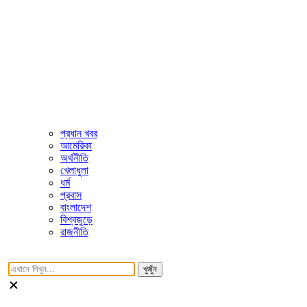
প্রধান খবর
আমেরিকা
অর্থনীতি
খেলাধুলা
ধর্ম
প্রবাস
বাংলাদেশ
বিশ্বজুড়ে
রাজনীতি
খুজুঁন