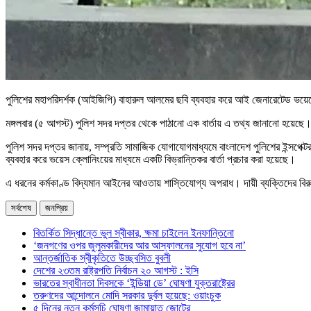
পুলিশের মহাপরিদর্শক (আইজিপি) বাহারুল আলমের ছবি ব্যবহার করে আই জেনারেটেড ভয়েস
মঙ্গলবার (৫ আগস্ট) পুলিশ সদর দপ্তর থেকে পাঠানো এক বার্তায় এ তথ্য জানানো হয়েছে
পুলিশ সদর দপ্তর জানায়, সম্প্রতি সামাজিক যোগাযোগমাধ্যমে বাংলাদেশ পুলিশের ইন্সপেক্ট
ব্যবহার করে ভয়েস ক্লোনিংয়ের মাধ্যমে একটি বিভ্রান্তিকর বার্তা প্রচার করা হয়েছে।
এ ধরনের কর্মকাণ্ড বিদ্যমান আইনের আওতায় শাস্তিযোগ্য অপরাধ। দায়ী ব্যক্তিদের বিরু
সর্বশেষ
জনপ্রিয়
বিতর্কিত সিদ্ধান্তে ভুল স্বীকার, ক্ষমা চাইলেন ইনফান্তিনো
‘জনগণের ওপর জুলুমকারীদের আর আস্ফালনের সুযোগ হবে না’
আন্তর্জাতিক স্বীকৃতিতে উচ্ছ্বসিত বুবলী
দেশের ২৩তম রাষ্ট্রপতি নির্বাচন ২০ আগস্ট : ইসি
ভারতের স্বাধীনতা দিবসকে ‘ইন্ডিয়া ডে’ ঘোষণা যুক্তরাষ্ট্রের
তরুণদের আন্দোলনে মোদি সরকার দুর্বল হয়েছে: ওয়াংচুক
৫ দিনের নতুন কর্মসূচি ঘোষণা জামায়াত জোটের