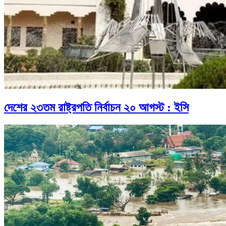
দেশের ২৩তম রাষ্ট্রপতি নির্বাচন ২০ আগস্ট : ইসি