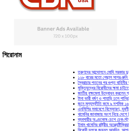
শিরোনাম
তরুণদের আন্দোলনে মোদি সরকার দুর্বল হয়েছে
১২৮ বারের মতো পেছাল সাগর-রুনি হত্যা মাম
স্বৈরাচার পতনের পর গুপ্ত বাহিনীর আত্মপ্রকাশ:
মুক্তিযুদ্ধের বিরোধীদের ক্ষমা চাইতে হবে: মুক্
জাতীয় বৃক্ষমেলা উদ্বোধন করলেন প্রধানমন্ত্রী
টানা ভারী বর্ষণ ও পাহাড়ি ঢলে পানিবন্দি চট্টগ্র
জুনে মূল্যস্ফীতি কমে ৯ দশমিক ১৬ শতাংশ
এনসিপির সমাবেশে বিস্ফোরণ, যুবলীগের দুই ন
খামেনির জানাজায় অংশ নিয়ে দেশে ফিরলেন স্
ব্যবসায়ীর অণ্ডকোষ চেপে চেক-স্ট্যাম্পে স্ব
ইমাম খামেনির রাষ্ট্রীয় অন্ত্যেষ্টিক্রিয়ায় স্প
বিরোধী দলকে জয়নুল আবদিন, আপনারা ৭১ স