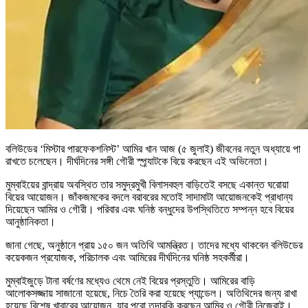
বলিউডের ‘মিস্টার পারফেকশনিস্ট’ আমির খান আজ (৫ জুলাই) জীবনের নতুন অধ্যায়ে পা
রাখতে চলেছেন। দীর্ঘদিনের সঙ্গী গৌরী স্প্র্যাটকে বিয়ে করছেন এই অভিনেতা।
মুম্বাইয়ের বান্দ্রায় অবস্থিত তার সমুদ্রমুখী বিলাসবহুল বাড়িতেই বসছে একান্ত ঘরোয়া
বিয়ের আয়োজন। জাঁকজমকের বদলে বরাবরের মতোই সাদামাটা আয়োজনকেই প্রাধান্য
দিয়েছেন আমির ও গৌরী। পরিবার এবং ঘনিষ্ঠ বন্ধুদের উপস্থিতিতে সম্পন্ন হবে বিয়ের
আনুষ্ঠানিকতা।
জানা গেছে, অনুষ্ঠানে প্রায় ১৫০ জন অতিথি আমন্ত্রিত। তাদের মধ্যে থাকবেন বলিউডের
কয়েকজন প্রযোজক, পরিচালক এবং আমিরের দীর্ঘদিনের ঘনিষ্ঠ সহকর্মীরা।
মুম্বাইজুড়ে টানা বর্ষণের মধ্যেও থেমে নেই বিয়ের প্রস্তুতি। আমিরের বাড়ি
আলোকসজ্জায় সাজানো হয়েছে, নিচে তৈরি করা হয়েছে প্যান্ডেল। অতিথিদের জন্য রাখা
হয়েছে বিশেষ খাবারের আয়োজন, যার পুরো তদারকি করছেন আমির ও গৌরী নিজেরাই।