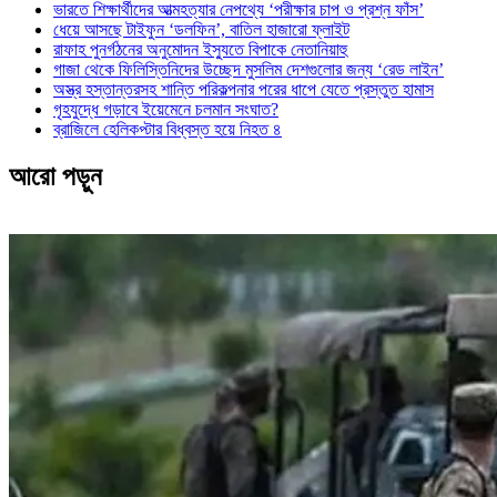
ভারতে শিক্ষার্থীদের আত্মহত্যার নেপথ্যে ‘পরীক্ষার চাপ ও প্রশ্ন ফাঁস’
ধেয়ে আসছে টাইফুন ‘ডলফিন’, বাতিল হাজারো ফ্লাইট
রাফাহ পুনর্গঠনের অনুমোদন ইস্যুতে বিপাকে নেতানিয়াহু
গাজা থেকে ফিলিস্তিনিদের উচ্ছেদ মুসলিম দেশগুলোর জন্য ‘রেড লাইন’
অস্ত্র হস্তান্তরসহ শান্তি পরিকল্পনার পরের ধাপে যেতে প্রস্তুত হামাস
গৃহযুদ্ধে গড়াবে ইয়েমেনে চলমান সংঘাত?
ব্রাজিলে হেলিকপ্টার বিধ্বস্ত হয়ে নিহত ৪
আরো পড়ুন