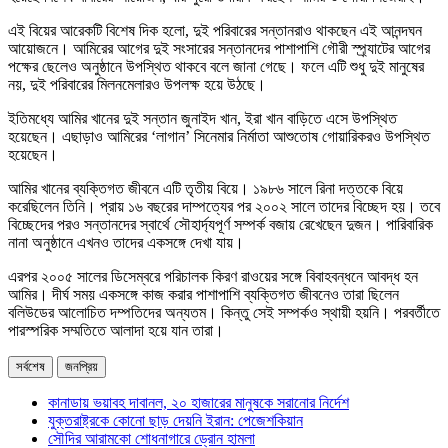
এই বিয়ের আরেকটি বিশেষ দিক হলো, দুই পরিবারের সন্তানরাও থাকছেন এই আনন্দঘন
আয়োজনে। আমিরের আগের দুই সংসারের সন্তানদের পাশাপাশি গৌরী স্প্র্যাটের আগের
পক্ষের ছেলেও অনুষ্ঠানে উপস্থিত থাকবে বলে জানা গেছে। ফলে এটি শুধু দুই মানুষের
নয়, দুই পরিবারের মিলনমেলারও উপলক্ষ হয়ে উঠছে।
ইতিমধ্যে আমির খানের দুই সন্তান জুনাইদ খান, ইরা খান বাড়িতে এসে উপস্থিত
হয়েছেন। এছাড়াও আমিরের ‘লাগান’ সিনেমার নির্মাতা আশুতোষ গোয়ারিকরও উপস্থিত
হয়েছেন।
আমির খানের ব্যক্তিগত জীবনে এটি তৃতীয় বিয়ে। ১৯৮৬ সালে রিনা দত্তকে বিয়ে
করেছিলেন তিনি। প্রায় ১৬ বছরের দাম্পত্যের পর ২০০২ সালে তাদের বিচ্ছেদ হয়। তবে
বিচ্ছেদের পরও সন্তানদের স্বার্থে সৌহার্দ্যপূর্ণ সম্পর্ক বজায় রেখেছেন দুজন। পারিবারিক
নানা অনুষ্ঠানে এখনও তাদের একসঙ্গে দেখা যায়।
এরপর ২০০৫ সালের ডিসেম্বরে পরিচালক কিরণ রাওয়ের সঙ্গে বিবাহবন্ধনে আবদ্ধ হন
আমির। দীর্ঘ সময় একসঙ্গে কাজ করার পাশাপাশি ব্যক্তিগত জীবনেও তারা ছিলেন
বলিউডের আলোচিত দম্পতিদের অন্যতম। কিন্তু সেই সম্পর্কও স্থায়ী হয়নি। পরবর্তীতে
পারস্পরিক সম্মতিতে আলাদা হয়ে যান তারা।
সর্বশেষ
জনপ্রিয়
কানাডায় ভয়াবহ দাবানল, ২০ হাজারের মানুষকে সরানোর নির্দেশ
যুক্তরাষ্ট্রকে কোনো ছাড় দেয়নি ইরান: পেজেশকিয়ান
সৌদির আরামকো শোধনাগারে ড্রোন হামলা