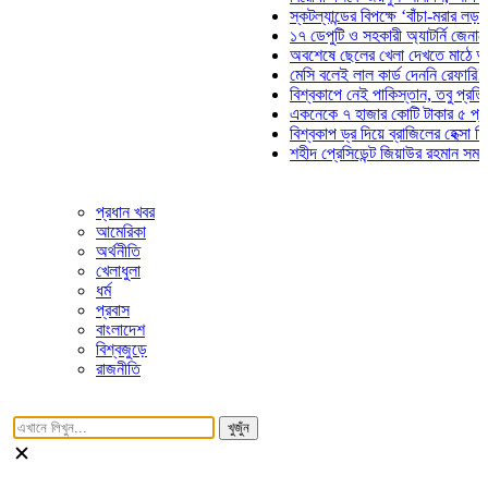
স্কটল্যান্ডের বিপক্ষে ‘বাঁচা-মরার লড়াইয়ে’ মা
১৭ ডেপুটি ও সহকারী অ্যাটর্নি জেনারেলের প
অবশেষে ছেলের খেলা দেখতে মাঠে আসছেন ভ
মেসি বলেই লাল কার্ড দেননি রেফারি! ফাউল নি
বিশ্বকাপে নেই পাকিস্তান, তবু প্রতিটি গোল
একনেকে ৭ হাজার কোটি টাকার ৫ প্রকল্পের 
বিশ্বকাপ ড্র দিয়ে ব্রাজিলের হেক্সা মিশন শুরু
শহীদ প্রেসিডেন্ট জিয়াউর রহমান সমাধিতে যুবদ
প্রধান খবর
আমেরিকা
অর্থনীতি
খেলাধুলা
ধর্ম
প্রবাস
বাংলাদেশ
বিশ্বজুড়ে
রাজনীতি
খুজুঁন