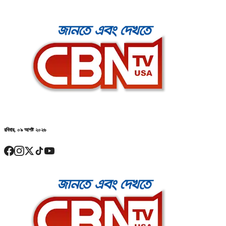
রবিবার, ০৯ আগষ্ট ২০২৬