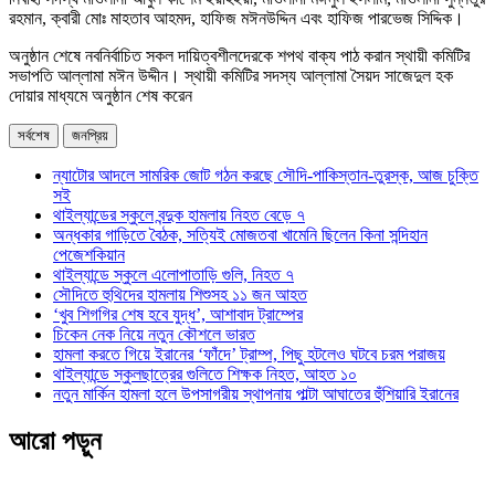
রহমান, ক্বারী মোঃ মাহতাব আহমদ, হাফিজ মঈনউদ্দিন এবং হাফিজ পারভেজ সিদ্দিক।
অনুষ্ঠান শেষে নবনির্বাচিত সকল দায়িত্বশীলদেরকে শপথ বাক্য পাঠ করান স্থায়ী কমিটির
সভাপতি আল্লামা মঈন উদ্দীন। স্থায়ী কমিটির সদস্য আল্লামা সৈয়দ সাজেদুল হক
দোয়ার মাধ্যমে অনুষ্ঠান শেষ করেন
সর্বশেষ
জনপ্রিয়
ন্যাটোর আদলে সামরিক জোট গঠন করছে সৌদি-পাকিস্তান-তুরস্ক, আজ চুক্তি
সই
থাইল্যান্ডের স্কুলে বন্দুক হামলায় নিহত বেড়ে ৭
অন্ধকার গাড়িতে বৈঠক, সত্যিই মোজতবা খামেনি ছিলেন কিনা সন্দিহান
পেজেশকিয়ান
থাইল্যান্ডে স্কুলে এলোপাতাড়ি গুলি, নিহত ৭
সৌদিতে হুথিদের হামলায় শিশুসহ ১১ জন আহত
‘খুব শিগগির শেষ হবে যুদ্ধ’, আশাবাদ ট্রাম্পের
চিকেন নেক নিয়ে নতুন কৌশলে ভারত
হামলা করতে গিয়ে ইরানের ‘ফাঁদে’ ট্রাম্প, পিছু হটলেও ঘটবে চরম পরাজয়
থাইল্যান্ডে স্কুলছাত্রের গুলিতে শিক্ষক নিহত, আহত ১০
নতুন মার্কিন হামলা হলে উপসাগরীয় স্থাপনায় পাল্টা আঘাতের হুঁশিয়ারি ইরানের
আরো পড়ুন