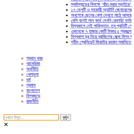
স্কটল্যান্ডের বিপক্ষে ‘বাঁচা-মরার লড়াইয়ে’ মাঠে নাম
১৭ ডেপুটি ও সহকারী অ্যাটর্নি জেনারেলের পদত্যাগ
অবশেষে ছেলের খেলা দেখতে মাঠে আসছেন ভোজিনহ
মেসি বলেই লাল কার্ড দেননি রেফারি! ফাউল নিয়ে বিত
বিশ্বকাপে নেই পাকিস্তান, তবু প্রতিটি গোলে থাকব
একনেকে ৭ হাজার কোটি টাকার ৫ প্রকল্পের অনুমো
বিশ্বকাপ ড্র দিয়ে ব্রাজিলের হেক্সা মিশন শুরু
শহীদ প্রেসিডেন্ট জিয়াউর রহমান সমাধিতে যুবদলের শ্
প্রধান খবর
আমেরিকা
অর্থনীতি
খেলাধুলা
ধর্ম
প্রবাস
বাংলাদেশ
বিশ্বজুড়ে
রাজনীতি
খুজুঁন