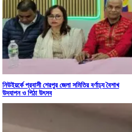
নিউইয়র্কে প্রবাসী শেরপুর জেলা সমিতির বর্ণাঢ্য বৈশাখ
উদযাপন ও পিঠা উৎসব