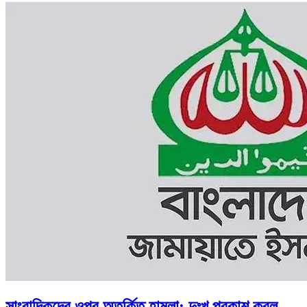
সাংবাদিকদের ওপর অতর্কিত হামলা: দুঃখ প্রকাশ করল