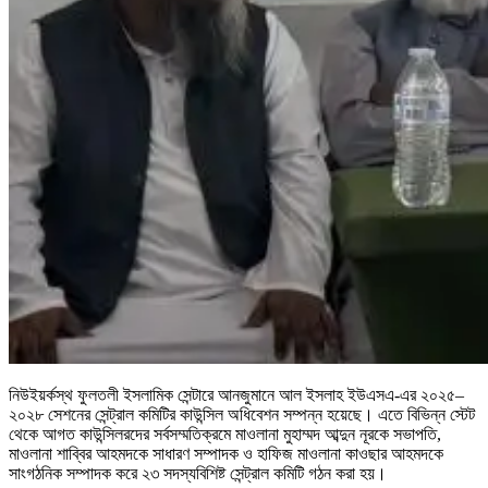
নিউইয়র্কস্থ ফুলতলী ইসলামিক সেন্টারে আনজুমানে আল ইসলাহ ইউএসএ-এর ২০২৫–
২০২৮ সেশনের সেন্ট্রাল কমিটির কাউন্সিল অধিবেশন সম্পন্ন হয়েছে। এতে বিভিন্ন স্টেট
থেকে আগত কাউন্সিলরদের সর্বসম্মতিক্রমে মাওলানা মুহাম্মদ আব্দুন নূরকে সভাপতি,
মাওলানা শাব্বির আহমদকে সাধারণ সম্পাদক ও হাফিজ মাওলানা কাওছার আহমদকে
সাংগঠনিক সম্পাদক করে ২৩ সদস্যবিশিষ্ট সেন্ট্রাল কমিটি গঠন করা হয়।