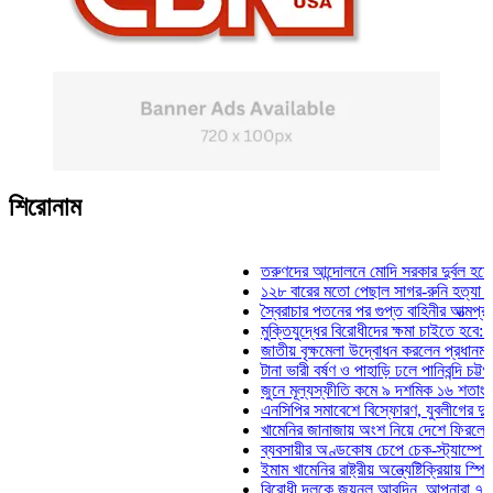
শিরোনাম
তরুণদের আন্দোলনে মোদি সরকার দুর্বল হয়েছে: ওয়া
১২৮ বারের মতো পেছাল সাগর-রুনি হত্যা মামলার ত
স্বৈরাচার পতনের পর গুপ্ত বাহিনীর আত্মপ্রকাশ: প্রধা
মুক্তিযুদ্ধের বিরোধীদের ক্ষমা চাইতে হবে: মুক্তিযুদ্ধ
জাতীয় বৃক্ষমেলা উদ্বোধন করলেন প্রধানমন্ত্রী
টানা ভারী বর্ষণ ও পাহাড়ি ঢলে পানিবন্দি চট্টগ্রামে লা
জুনে মূল্যস্ফীতি কমে ৯ দশমিক ১৬ শতাংশ
এনসিপির সমাবেশে বিস্ফোরণ, যুবলীগের দুই নেতাকর্
খামেনির জানাজায় অংশ নিয়ে দেশে ফিরলেন স্পিকার 
ব্যবসায়ীর অণ্ডকোষ চেপে চেক-স্ট্যাম্পে স্বাক্ষর 
ইমাম খামেনির রাষ্ট্রীয় অন্ত্যেষ্টিক্রিয়ায় স্পিকারের 
বিরোধী দলকে জয়নুল আবদিন, আপনারা ৭১ সালে কো