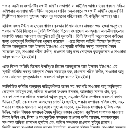
গত ৫ অক্টোবর সংগঠনটির স্থায়ী কমিটির সভাপতি ও কাউন্সিল অধিবেশনের প্রধান নির্বাচন
কমিশনার আল্লামা মঈন উদ্দিন সাহেবের সার্বিক তত্ত্বাবধানে ও স্থায়ী কমিটির সেক্রেটারি
প্রিন্সিপাল মাওলানা মুহাম্মদ আব্দুন নুর সাহেবের পরিচালনায় এই কাউন্সিল সম্পন্ন হয়।
হাফিজ নজম উদ্দীন আহমদের পবিত্র কুরআন তিলাওয়াতের মাধ্যমে শুরু হওয়া অনুষ্ঠানে
প্রধান অতিথি হিসেবে ভার্চুয়ালি উপস্থিত ছিলেন বাংলাদেশ আনজুমানে আল-ইসলাহ-এর
সভাপতি হযরত আল্লামা হুছামুদ্দীন চৌধুরী ফুলতলী। তিনি ইসলামী আন্দোলনের কর্মীদের
জন্য গুরুত্বপূর্ণ দিকনির্দেশনা প্রদান করেছেন। এতে বিশেষ অতিথি হিসেবে উপস্থিত
ছিলেন আনজুমানে আল ইসলাহ ইউএসএ-এর স্থায়ী কমিটির সদস্য আল্লামা সৈয়দ
সাজেদুল হক, মাওলানা শরীফ উদ্দীন, মাওলানা আবু নসর মোহাম্মদ কুতবুজ্জামান ও মাওলানা
আবুল কাশেম ইয়াহইয়া।
এতে বিশেষ অতিথি হিসেবে উপস্থিত ছিলেন আনজুমানে আল ইসলাহ ইউএসএ-এর
স্থায়ী কমিটির সদস্য আল্লামা সৈয়দ সাজেদুল হক, মাওলানা শরীফ উদ্দীন, মাওলানা আবু
নসর মোহাম্মদ কুতবুজ্জামান ও মাওলানা আবুল কাশেম ইয়াহইয়া।
নবনির্বাচিত কমিটির অন্যান্য দায়িত্বশীলরা হলেন সহ-সভাপতি মাওলানা আবু আব্দিল্লাহ
মোহাম্মদ আইনুল হুদা, হাফিজ মাওলানা ফখরুল ইসলাম, আলহাজ্ব সাদাত খান, যুগ্ম-
সাধারণ সম্পাদক হাফিজ মাওলানা আব্দুল কুদ্দুস, সহ-সাংগঠনিক সম্পাদক মাওলানা রুহান
উদ্দিন চৌধুরী, কোষাধ্যক্ষ আলহাজ্ব মোতাহির হুসাইন, প্রচার সম্পাদক মালিক শেখ, সহ-
প্রচার সম্পাদক মাওলানা আবু জাফর মুহাম্মদ সালেহ, যুব-বিষয়ক সম্পাদক হাফিজ নজম
উদ্দিন, আইন বিষয়ক সম্পাদক সৈয়দ মুহিতুর রহমান সোহেল, প্রশিক্ষণ সম্পাদক মাওলানা
শিহাব উদ্দিন খান, শিক্ষা ও সাংস্কৃতিক সম্পাদক মাওলানা কবির আহমদ, সমাজকল্যাণ
সম্পাদক হাফিজ জামশেদ হুসাইন এবং অফিস সম্পাদক মাওলানা মুহিবুর রহমান।
নির্বাহী সদস্য মাওলানা আবুল কাশেম ইয়াহইয়া, মাওলানা মঈনুল ইসলাম, মাওলানা সুন্নতুর