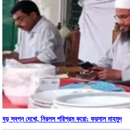
বড় স্বপ্ন দেখো, নিরলস পরিশ্রম করো: ফয়সাল মাহমুদ