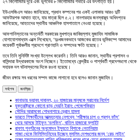
২৭ কিলোমিটার দূরে এবং ভূগর্ভের ৮ কিলোমিটার গভীরে এর উৎপত্তি হয়।
ইউএসজিএস আরও জানিয়েছে, প্রধান কম্পনের পর একই এলাকায় আরও দুটি
আফটারশক আঘাত হানে, যার মাত্রা ছিল ৫.২। নানগারহার জনস্বাস্থ্য অধিদপ্তর
জানিয়েছে, আহতদের স্থানীয় আঞ্চলিক হাসপাতালে নেওয়া হয়েছে।
আফগানিস্তানের অন্তর্বর্তী সরকারের মুখপাত্র জাবিহুল্লাহ মুজাহিদ সামাজিক
যোগাযোগমাধ্যম এক্সে লিখেছেন, ‘দুঃখজনকভাবে আজকের রাতের ভূমিকম্পে আমাদের
কয়েকটি পূর্বাঞ্চলীয় প্রদেশে প্রাণহানি ও সম্পদের ক্ষতি হয়েছে। ‘
তবে তিনি সুনির্দিষ্ট সংখ্যা উল্লেখ করেননি। তিনি আরও জানান, স্থানীয় প্রশাসন ও
বাসিন্দারা উদ্ধারকাজে অংশ নিচ্ছেন। ইতোমধ্যে কেন্দ্রীয় ও পার্শ্ববর্তী প্রদেশগুলো থেকে
সহায়ক দল ঘটনাস্থলের দিকে রওনা হয়েছে।
জীবন রক্ষায় সব ধরনের সম্পদ কাজে লাগানো হবে বলেও জানান মুজাহিদ।
সর্বশেষ
জনপ্রিয়
কানাডায় ভয়াবহ দাবানল, ২০ হাজারের মানুষকে সরানোর নির্দেশ
যুক্তরাষ্ট্রকে কোনো ছাড় দেয়নি ইরান: পেজেশকিয়ান
সৌদির আরামকো শোধনাগারে ড্রোন হামলা
ভারতে শিক্ষার্থীদের আত্মহত্যার নেপথ্যে ‘পরীক্ষার চাপ ও প্রশ্ন ফাঁস’
ধেয়ে আসছে টাইফুন ‘ডলফিন’, বাতিল হাজারো ফ্লাইট
রাফাহ পুনর্গঠনের অনুমোদন ইস্যুতে বিপাকে নেতানিয়াহু
গাজা থেকে ফিলিস্তিনিদের উচ্ছেদ মুসলিম দেশগুলোর জন্য ‘রেড লাইন’
অস্ত্র হস্তান্তরসহ শান্তি পরিকল্পনার পরের ধাপে যেতে প্রস্তুত হামাস