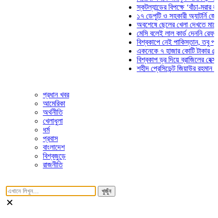
স্কটল্যান্ডের বিপক্ষে ‘বাঁচা-মরার লড়াইয়
১৭ ডেপুটি ও সহকারী অ্যাটর্নি জেনারেল
অবশেষে ছেলের খেলা দেখতে মাঠে আসছ
মেসি বলেই লাল কার্ড দেননি রেফারি! ফাউ
বিশ্বকাপে নেই পাকিস্তান, তবু প্রতিটি
একনেকে ৭ হাজার কোটি টাকার ৫ প্রকল্
বিশ্বকাপ ড্র দিয়ে ব্রাজিলের হেক্সা মিশন 
শহীদ প্রেসিডেন্ট জিয়াউর রহমান সমাধিতে
প্রধান খবর
আমেরিকা
অর্থনীতি
খেলাধুলা
ধর্ম
প্রবাস
বাংলাদেশ
বিশ্বজুড়ে
রাজনীতি
খুজুঁন