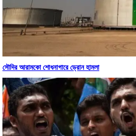
সৌদির আরামকো শোধনাগারে ড্রোন হামলা