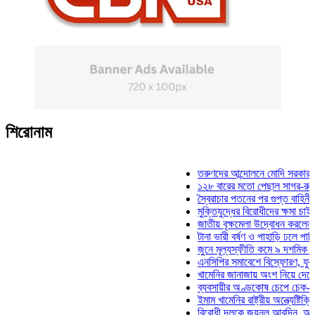
শিরোনাম
তরুণদের আন্দোলনে মোদি সরকার দুর্বল হয
১২৮ বারের মতো পেছাল সাগর-রুনি হত্যা
স্বৈরাচার পতনের পর গুপ্ত বাহিনীর আত্মপ্র
মুক্তিযুদ্ধের বিরোধীদের ক্ষমা চাইতে হবে: 
জাতীয় বৃক্ষমেলা উদ্বোধন করলেন প্রধানমন
টানা ভারী বর্ষণ ও পাহাড়ি ঢলে পানিবন্দি চট
জুনে মূল্যস্ফীতি কমে ৯ দশমিক ১৬ শত
এনসিপির সমাবেশে বিস্ফোরণ, যুবলীগের দ
খামেনির জানাজায় অংশ নিয়ে দেশে ফিরলে
ব্যবসায়ীর অণ্ডকোষ চেপে চেক-স্ট্যাম্পে
ইমাম খামেনির রাষ্ট্রীয় অন্ত্যেষ্টিক্রিয়ায়
বিরোধী দলকে জয়নুল আবদিন, আপনারা ৭