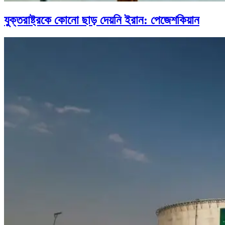
যুক্তরাষ্ট্রকে কোনো ছাড় দেয়নি ইরান: পেজেশকিয়ান