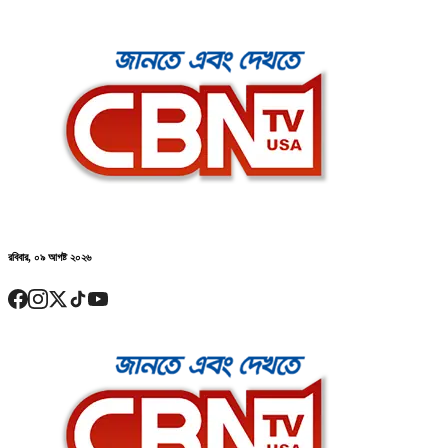
রবিবার, ০৯ আগষ্ট ২০২৬