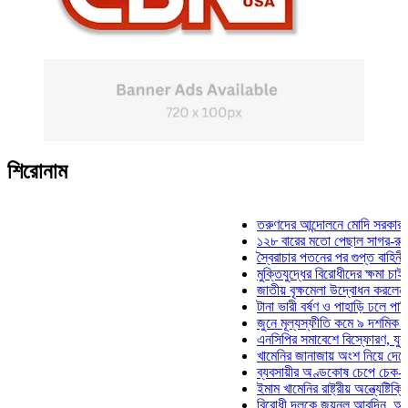
শিরোনাম
তরুণদের আন্দোলনে মোদি সরকার দুর্বল হ
১২৮ বারের মতো পেছাল সাগর-রুনি হত্য
স্বৈরাচার পতনের পর গুপ্ত বাহিনীর আত্মপ
মুক্তিযুদ্ধের বিরোধীদের ক্ষমা চাইতে হবে:
জাতীয় বৃক্ষমেলা উদ্বোধন করলেন প্রধানম
টানা ভারী বর্ষণ ও পাহাড়ি ঢলে পানিবন্দি চ
জুনে মূল্যস্ফীতি কমে ৯ দশমিক ১৬ শ
এনসিপির সমাবেশে বিস্ফোরণ, যুবলীগের 
খামেনির জানাজায় অংশ নিয়ে দেশে ফিরল
ব্যবসায়ীর অণ্ডকোষ চেপে চেক-স্ট্যাম্প
ইমাম খামেনির রাষ্ট্রীয় অন্ত্যেষ্টিক্রিয়া
বিরোধী দলকে জয়নুল আবদিন, আপনারা 