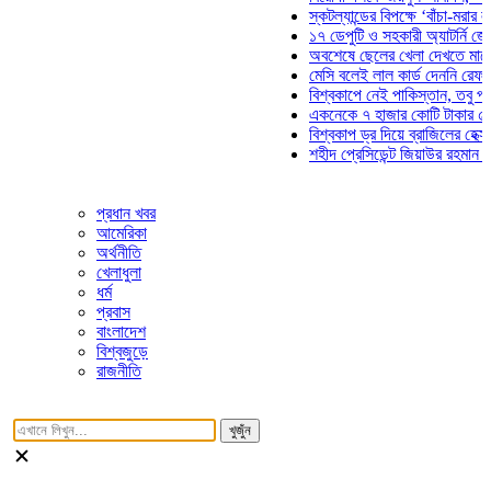
স্কটল্যান্ডের বিপক্ষে ‘বাঁচা-মরার লড়াই
১৭ ডেপুটি ও সহকারী অ্যাটর্নি জেনারে
অবশেষে ছেলের খেলা দেখতে মাঠে আস
মেসি বলেই লাল কার্ড দেননি রেফারি! ফা
বিশ্বকাপে নেই পাকিস্তান, তবু প্রতিট
একনেকে ৭ হাজার কোটি টাকার ৫ প্রকল
বিশ্বকাপ ড্র দিয়ে ব্রাজিলের হেক্সা মিশন
শহীদ প্রেসিডেন্ট জিয়াউর রহমান সমাধিত
প্রধান খবর
আমেরিকা
অর্থনীতি
খেলাধুলা
ধর্ম
প্রবাস
বাংলাদেশ
বিশ্বজুড়ে
রাজনীতি
খুজুঁন