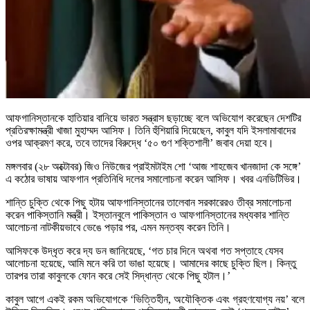
আফগানিস্তানকে হাতিয়ার বানিয়ে ভারত সন্ত্রাস ছড়াচ্ছে বলে অভিযোগ করেছেন দেশটির
প্রতিরক্ষামন্ত্রী খাজা মুহাম্মদ আসিফ। তিনি হুঁশিয়ারি দিয়েছেন, কাবুল যদি ইসলামাবাদের
ওপর আক্রমণ করে, তবে তাদের বিরুদ্ধে ‘৫০ গুণ শক্তিশালী’ জবাব দেয়া হবে।
মঙ্গলবার (২৮ অক্টোবর) জিও নিউজের প্রাইমটাইম শো ‘আজ শাহজেব খানজাদা কে সঙ্গে’
এ কঠোর ভাষায় আফগান প্রতিনিধি দলের সমালোচনা করেন আসিফ। খবর এনডিটিভির।
শান্তি চুক্তি থেকে পিছু হটায় আফগানিস্তানের তালেবান সরকারেরও তীব্র সমালোচনা
করেন পাকিস্তানি মন্ত্রী। ইস্তানবুলে পাকিস্তান ও আফগানিস্তানের মধ্যকার শান্তি
আলোচনা নাটকীয়ভাবে ভেঙে পড়ার পর, এমন মন্তব্য করেন তিনি।
আসিফকে উদ্ধৃত করে দ্য ডন জানিয়েছে, ‘গত চার দিনে অথবা গত সপ্তাহে যেসব
আলোচনা হয়েছে, আমি মনে করি তা ভাঙা হয়েছে। আমাদের কাছে চুক্তি ছিল। কিন্তু
তারপর তারা কাবুলকে ফোন করে সেই সিদ্ধান্ত থেকে পিছু হটাল।’
কাবুল আগে একই রকম অভিযোগকে ‘ভিত্তিহীন, অযৌক্তিক এবং গ্রহণযোগ্য নয়’ বলে