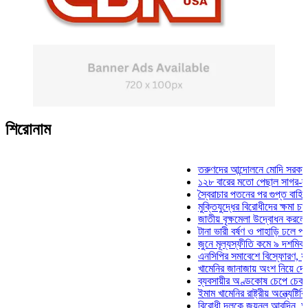
শিরোনাম
তরুণদের আন্দোলনে মোদি সরকার দুর্বল 
১২৮ বারের মতো পেছাল সাগর-রুনি হত
স্বৈরাচার পতনের পর গুপ্ত বাহিনীর আত্ম
মুক্তিযুদ্ধের বিরোধীদের ক্ষমা চাইতে হব
জাতীয় বৃক্ষমেলা উদ্বোধন করলেন প্রধান
টানা ভারী বর্ষণ ও পাহাড়ি ঢলে পানিবন্দি
জুনে মূল্যস্ফীতি কমে ৯ দশমিক ১৬ 
এনসিপির সমাবেশে বিস্ফোরণ, যুবলীগের
খামেনির জানাজায় অংশ নিয়ে দেশে ফির
ব্যবসায়ীর অণ্ডকোষ চেপে চেক-স্ট্যাম
ইমাম খামেনির রাষ্ট্রীয় অন্ত্যেষ্টিক্রি
বিরোধী দলকে জয়নুল আবদিন, আপনার