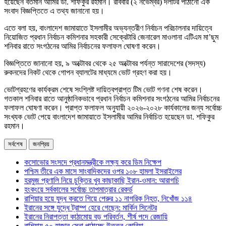
হয়েছেন বর্তমান আমির ডা. শফিকুর রহমান। রবিবার (২ নভেম্বর) দলটির পাঠানো এক
সংবাদ বিজ্ঞপ্তিতে এ তথ্য জানানো হয়।
এতে বলা হয়, বাংলাদেশ জামায়াতে ইসলামীর অভ্যন্তরীণ নির্বাচন পরিচালনার দায়িত্বে
নিয়োজিত প্রধান নির্বাচন কমিশনার সহকারী সেক্রেটারি জেনারেল মাওলানা এটিএম মা’ছুম
শনিবার রাতে সংগঠনের আমির নির্বাচনের ফলাফল ঘোষণা করেন।
বিজ্ঞপ্তিতে জানানো হয়, ৯ অক্টোবর থেকে ২৫ অক্টোবর পর্যন্ত সারাদেশের (সদস্য)
রুকনদের নিকট থেকে গোপন ব্যালটের মাধ্যমে ভোট গ্রহণ করা হয়।
ভোটগ্রহণের কার্যক্রম শেষে সংশ্লিষ্ট দায়িত্বপ্রাপ্ত টিম ভোট গণনা শেষ করেন।
গতকাল শনিবার রাতে আনুষ্ঠানিকভাবে প্রধান নির্বাচন কমিশনার সংগঠনের আমির নির্বাচনের
ফলাফল ঘোষণা করেন। প্রাপ্ত ফলাফল অনুযায়ী ২০২৬-২০২৮ কার্যকালের জন্য সর্বোচ্চ
সংখ্যক ভোট পেয়ে বাংলাদেশ জামায়াতে ইসলামীর আমির নির্বাচিত হয়েছেন ডা. শফিকুর
রহমান।
সর্বশেষ
জনপ্রিয়
কসোভোর সংসদে প্রধানমন্ত্রীকে লক্ষ্য করে ডিম নিক্ষেপ
পশ্চিম তীরে এক মাসে সাংবাদিকদের ওপর ১০৮ হামলা ইসরাইলের
হরমুজ প্রণালি নিয়ে চুক্তির খুব কাছাকাছি ইরান-ওমান: আরাগচি
হংকংয়ে সর্বকালের সর্বোচ্চ তাপমাত্রার রেকর্ড
রাশিয়ার হয়ে যুদ্ধ করতে গিয়ে পেরুর ১১ নাগরিক নিহত, নিখোঁজ ১১৪
ইরানের সঙ্গে যুদ্ধে ট্রাম্প হেরে গেছেন: মার্কিন সিনেটর
ইরানের নিরাপত্তা কাঠামোয় বড় পরিবর্তন, শীর্ষ পদে রেজায়ি
রাশিয়ায় ৫০ হাজার সেনা পাঠাচ্ছে উত্তর কোরিয়া