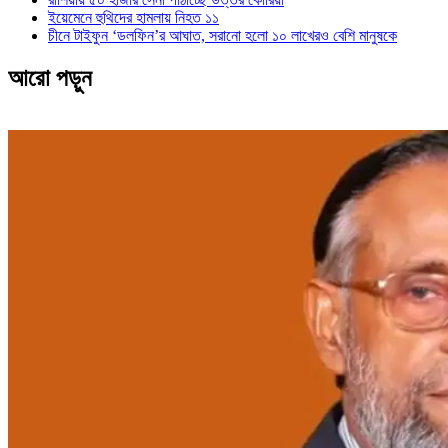
ইয়েমেনে হুথিদের হামলায় নিহত ১১
চীনে টাইফুন ‘ডলফিন’র আঘাত, সরানো হলো ১০ লাখেরও বেশি মানুষকে
আরো পড়ুন