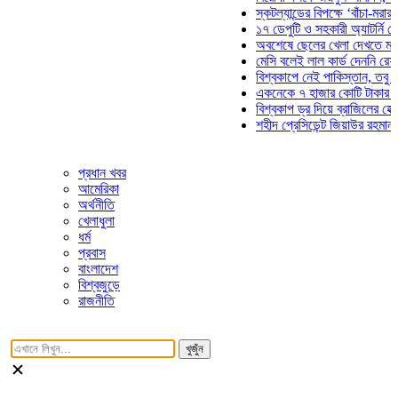
স্কটল্যান্ডের বিপক্ষে ‘বাঁচা-মরার লড়া
১৭ ডেপুটি ও সহকারী অ্যাটর্নি জেনার
অবশেষে ছেলের খেলা দেখতে মাঠে আ
মেসি বলেই লাল কার্ড দেননি রেফারি! 
বিশ্বকাপে নেই পাকিস্তান, তবু প্রতি
একনেকে ৭ হাজার কোটি টাকার ৫ প্রক
বিশ্বকাপ ড্র দিয়ে ব্রাজিলের হেক্সা মি
শহীদ প্রেসিডেন্ট জিয়াউর রহমান সমাধি
প্রধান খবর
আমেরিকা
অর্থনীতি
খেলাধুলা
ধর্ম
প্রবাস
বাংলাদেশ
বিশ্বজুড়ে
রাজনীতি
খুজুঁন