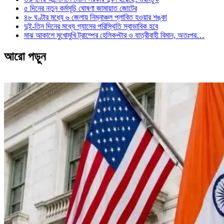
৫ দিনের নতুন কর্মসূচি ঘোষণা জামায়াত জোটের
৪৮ ঘণ্টার মধ্যে ৬ জেলায় নিম্নাঞ্চল প্লাবিত হওয়ার শঙ্কা
দুই-তিন দিনের মধ্যে গ্যাসের পরিস্থিতি স্বাভাবিক হবে
মাঝ আকাশে মুখোমুখি ট্রাম্পের হেলিকপ্টার ও যাত্রীবাহী বিমান, অতঃপর…
আরো পড়ুন