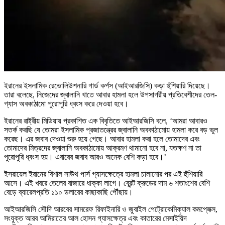
ইরানের ইসলামিক রেভোলিউশনারি গার্ড কর্পস (আইআরজিসি) কড়া হুঁশিয়ারি দিয়েছে।
তারা বলেছে, নিজেদের জ্বালানি খাতে আবার হামলা হলে উপসাগরীয় প্রতিবেশীদের তেল-
গ্যাস অবকাঠামো পুরোপুরি ধ্বংস করে দেওয়া হবে।
ইরানের রাষ্ট্রীয় মিডিয়ায় প্রকাশিত এক বিবৃতিতে আইআরজিসি বলে, ‘আমরা আবারও
সতর্ক করছি যে তোমরা ইসলামিক প্রজাতন্ত্রের জ্বালানি অবকাঠামোয় হামলা করে বড় ভুল
করেছ। এর জবাব দেওয়া শুরু হয়ে গেছে। আবার হামলা করা হলে তোমাদের এবং
তোমাদের মিত্রদের জ্বালানি অবকাঠামোয় আক্রমণ থামানো হবে না, যতক্ষণ না তা
পুরোপুরি ধ্বংস হয়। এবারের জবাব আরও অনেক বেশি কড়া হবে।’
ইসরায়েল ইরানের বিশাল সাউথ পার্স গ্যাসক্ষেত্রে হামলা চালানোর পর এই হুঁশিয়ারি
আসে। এই খবরে তেলের বাজারে ধাক্কা লাগে। ব্রেন্ট ক্রুডের দাম ৬ শতাংশের বেশি
বেড়ে ব্যারেলপ্রতি ১১০ ডলারের কাছাকাছি পৌঁছায়।
আইআরজিসি সৌদি আরবের সামরেফ রিফাইনারি ও জুবাইল পেট্রোকেমিক্যাল কমপ্লেক্স,
সংযুক্ত আরব আমিরাতের আল হোসন গ্যাসক্ষেত্র এবং কাতারের মেসাইয়িদ