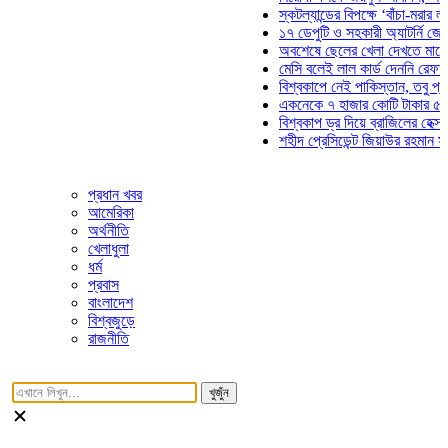
স্কটল্যান্ডের বিপক্ষে ‘বাঁচা-মরার লড়াইয়ে
১৭ ডেপুটি ও সহকারী অ্যাটর্নি জেনারেলে
অবশেষে ছেলের খেলা দেখতে মাঠে আসছে
মেসি বলেই লাল কার্ড দেননি রেফারি! ফাউল
বিশ্বকাপে নেই পাকিস্তান, তবু প্রতিটি 
একনেকে ৭ হাজার কোটি টাকার ৫ প্রকল্প
বিশ্বকাপ ড্র দিয়ে ব্রাজিলের হেক্সা মিশন শ
শহীদ প্রেসিডেন্ট জিয়াউর রহমান সমাধিতে 
প্রধান খবর
আমেরিকা
অর্থনীতি
খেলাধুলা
ধর্ম
প্রবাস
বাংলাদেশ
বিশ্বজুড়ে
রাজনীতি
খুজুঁন