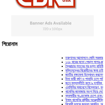
শিরোনাম
তরুণদের আন্দোলনে মোদি সরকার দুর্বল হয়
১২৮ বারের মতো পেছাল সাগর-রুনি হত্যা
স্বৈরাচার পতনের পর গুপ্ত বাহিনীর আত্মপ্রক
মুক্তিযুদ্ধের বিরোধীদের ক্ষমা চাইতে হবে: ম
জাতীয় বৃক্ষমেলা উদ্বোধন করলেন প্রধানমন্
টানা ভারী বর্ষণ ও পাহাড়ি ঢলে পানিবন্দি চট্
জুনে মূল্যস্ফীতি কমে ৯ দশমিক ১৬ শতা
এনসিপির সমাবেশে বিস্ফোরণ, যুবলীগের দু
খামেনির জানাজায় অংশ নিয়ে দেশে ফিরলেন
ব্যবসায়ীর অণ্ডকোষ চেপে চেক-স্ট্যাম্পে 
ইমাম খামেনির রাষ্ট্রীয় অন্ত্যেষ্টিক্রিয়ায় 
বিরোধী দলকে জয়নুল আবদিন, আপনারা ৭