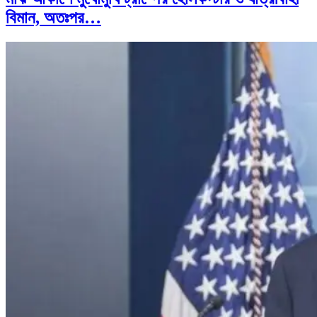
বিমান, অতঃপর…