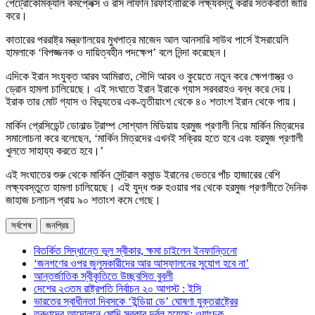
পেট্রোকেমিক্যাল কমপ্লেক্স ও রাস লাফান রিফাইনারিকে লক্ষ্যবস্তু করার সতর্কবার্তা জারি
করে।
কাতারের পররাষ্ট্র মন্ত্রণালয়ের মুখপাত্র মাজেদ আল আনসারি সাউথ পার্সে ইসরায়েলি
হামলাকে ‘বিপজ্জনক ও দায়িত্বহীন পদক্ষেপ’ বলে নিন্দা করেছেন।
এদিকে ইরান সংযুক্ত আরব আমিরাত, সৌদি আরব ও কুয়েতে নতুন করে ক্ষেপণাস্ত্র ও
ড্রোন হামলা চালিয়েছে। এই সংঘাতে ইরান ইরাকে গ্যাস সরবরাহও বন্ধ করে দেয়।
ইরাক তার মোট গ্যাস ও বিদ্যুতের এক-তৃতীয়াংশ থেকে ৪০ শতাংশ ইরান থেকে পায়।
মার্কিন প্রেসিডেন্ট ডোনাল্ড ট্রাম্প সোশ্যাল মিডিয়ায় হরমুজ প্রণালী নিয়ে মার্কিন মিত্রদের
সমালোচনা করে বলেছেন, ‘মার্কিন মিত্রদের এখনই সক্রিয় হতে হবে এবং হরমুজ প্রণালী
খুলতে সাহায্য করতে হবে।’
এই সংঘাতের শুরু থেকে মার্কিন সেন্ট্রাল কমান্ড ইরানের ভেতরে পাঁচ হাজারের বেশি
লক্ষ্যবস্তুতে হামলা চালিয়েছে। এই যুদ্ধ শুরু হওয়ার পর থেকে হরমুজ প্রণালীতে দৈনিক
জাহাজ চলাচল প্রায় ৯০ শতাংশ কমে গেছে।
সর্বশেষ
জনপ্রিয়
বিতর্কিত সিদ্ধান্তে ভুল স্বীকার, ক্ষমা চাইলেন ইনফান্তিনো
‘জনগণের ওপর জুলুমকারীদের আর আস্ফালনের সুযোগ হবে না’
আন্তর্জাতিক স্বীকৃতিতে উচ্ছ্বসিত বুবলী
দেশের ২৩তম রাষ্ট্রপতি নির্বাচন ২০ আগস্ট : ইসি
ভারতের স্বাধীনতা দিবসকে ‘ইন্ডিয়া ডে’ ঘোষণা যুক্তরাষ্ট্রের
তরুণদের আন্দোলনে মোদি সরকার দুর্বল হয়েছে: ওয়াংচুক