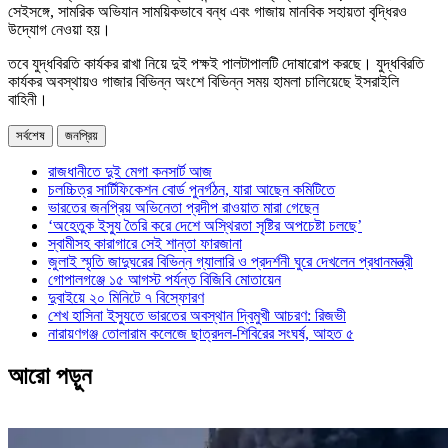
সেইসঙ্গে, সামরিক অভিযান সাময়িকভাবে বন্ধ এবং গাজায় মানবিক সহায়তা বৃদ্ধিরও
উদ্যোগ নেওয়া হয়।
তবে যুদ্ধবিরতি কার্যকর রাখা নিয়ে দুই পক্ষই পালটাপালটি দোষারোপ করছে। যুদ্ধবিরতি
কার্যকর অবস্থায়ও গাজার বিভিন্ন অংশে বিভিন্ন সময় হামলা চালিয়েছে ইসরাইলি
বাহিনী।
সর্বশেষ
জনপ্রিয়
রাজধানীতে দুই মেগা কনসার্ট আজ
চলচ্চিত্র সার্টিফিকেশন বোর্ড পুনর্গঠন, যারা আছেন কমিটিতে
ভারতের জনপ্রিয় অভিনেতা প্রদীপ রাওয়াত মারা গেছেন
‘অহেতুক ইস্যু তৈরি করে দেশে অস্থিরতা সৃষ্টির অপচেষ্টা চলছে’
স্বামীসহ কারাগারে সেই শান্তা ফারজানা
জুলাই স্মৃতি জাদুঘরের বিভিন্ন গ্যালারি ও প্রদর্শনী ঘুরে দেখলেন প্রধানমন্ত্রী
গোপালগঞ্জে ১৫ আগস্ট পর্যন্ত বিজিবি মোতায়েন
দুবাইয়ে ২০ মিনিটে ৭ বিস্ফোরণ
শেখ হাসিনা ইস্যুতে ভারতের অবস্থান দ্বিমুখী আচরণ: রিজভী
নারায়ণগঞ্জ তোলারাম কলেজে ছাত্রদল-শিবিরের সংঘর্ষ, আহত ৫
আরো পড়ুন