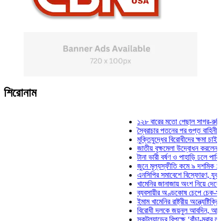
শিরোনাম
১২৮ বারের মতো পেছাল সাগর-রুনি হত্যা
স্বৈরাচার পতনের পর গুপ্ত বাহিনীর আত্মপ্রক
মুক্তিযুদ্ধের বিরোধীদের ক্ষমা চাইতে হবে: ম
জাতীয় বৃক্ষমেলা উদ্বোধন করলেন প্রধানমন্
টানা ভারী বর্ষণ ও পাহাড়ি ঢলে পানিবন্দি চট্
জুনে মূল্যস্ফীতি কমে ৯ দশমিক ১৬ শতা
এনসিপির সমাবেশে বিস্ফোরণ, যুবলীগের দু
খামেনির জানাজায় অংশ নিয়ে দেশে ফিরলেন
ব্যবসায়ীর অণ্ডকোষ চেপে চেক-স্ট্যাম্পে 
ইমাম খামেনির রাষ্ট্রীয় অন্ত্যেষ্টিক্রিয়ায় 
বিরোধী দলকে জয়নুল আবদিন, আপনারা ৭
স্কটল্যান্ডের বিপক্ষে ‘বাঁচা-মরার লড়াইয়ে