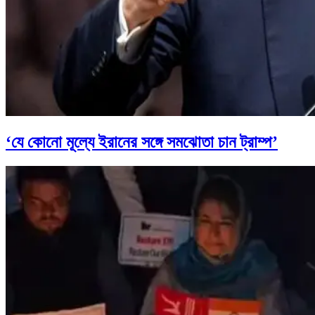
‘যে কোনো মূল্যে ইরানের সঙ্গে সমঝোতা চান ট্রাম্প’