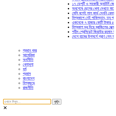
১৭ ডেপুটি ও সহকারী অ্যাটর্নি জেনারেলে
অবশেষে ছেলের খেলা দেখতে মাঠে আসছে
মেসি বলেই লাল কার্ড দেননি রেফারি! ফাউল
বিশ্বকাপে নেই পাকিস্তান, তবু প্রতিটি 
একনেকে ৭ হাজার কোটি টাকার ৫ প্রকল্প
বিশ্বকাপ ড্র দিয়ে ব্রাজিলের হেক্সা মিশন শ
শহীদ প্রেসিডেন্ট জিয়াউর রহমান সমাধিতে 
দেশে হামের উপসর্গে প্রাণ গেল আরও ৮ শ
প্রধান খবর
আমেরিকা
অর্থনীতি
খেলাধুলা
ধর্ম
প্রবাস
বাংলাদেশ
বিশ্বজুড়ে
রাজনীতি
খুজুঁন