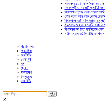
স্কটল্যান্ডের বিপক্ষে ‘বাঁচা-মরার লড়াইয়ে’ 
১৭ ডেপুটি ও সহকারী অ্যাটর্নি জেনারেলের 
অবশেষে ছেলের খেলা দেখতে মাঠে আসছেন
মেসি বলেই লাল কার্ড দেননি রেফারি! ফাউল 
বিশ্বকাপে নেই পাকিস্তান, তবু প্রতিটি গো
একনেকে ৭ হাজার কোটি টাকার ৫ প্রকল্পে
বিশ্বকাপ ড্র দিয়ে ব্রাজিলের হেক্সা মিশন শুর
শহীদ প্রেসিডেন্ট জিয়াউর রহমান সমাধিতে যু
প্রধান খবর
আমেরিকা
অর্থনীতি
খেলাধুলা
ধর্ম
প্রবাস
বাংলাদেশ
বিশ্বজুড়ে
রাজনীতি
খুজুঁন