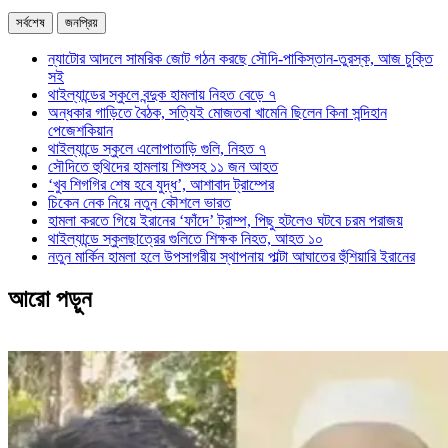
সর্বশেষ
জনপ্রিয়
ন্যাটোর আদলে সামরিক জোট গঠন করছে সৌদি-পাকিস্তান-তুরস্ক, আজ চুক্তি
সই
থাইল্যান্ডের স্কুলে বন্দুক হামলায় নিহত বেড়ে ৭
অন্ধকার গাড়িতে বৈঠক, সত্যিই মোজতবা খামেনি ছিলেন কিনা সন্দিহান
পেজেশকিয়ান
থাইল্যান্ডে স্কুলে এলোপাতাড়ি গুলি, নিহত ৭
সৌদিতে হুথিদের হামলায় শিশুসহ ১১ জন আহত
‘খুব শিগগির শেষ হবে যুদ্ধ’, আশাবাদ ট্রাম্পের
চিকেন নেক নিয়ে নতুন কৌশলে ভারত
হামলা করতে গিয়ে ইরানের ‘ফাঁদে’ ট্রাম্প, পিছু হটলেও ঘটবে চরম পরাজয়
থাইল্যান্ডে স্কুলছাত্রের গুলিতে শিক্ষক নিহত, আহত ১০
নতুন মার্কিন হামলা হলে উপসাগরীয় স্থাপনায় পাল্টা আঘাতের হুঁশিয়ারি ইরানের
আরো পড়ুন