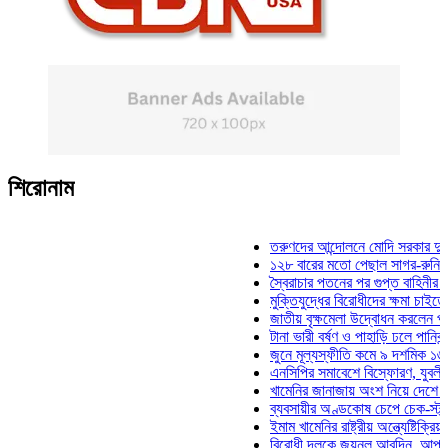
শিরোনাম
তরুণদের আন্দোলনে মোদি সরকার দুর্বল হয়েছ
১২৮ বারের মতো পেছাল সাগর-রুনি হত্যা ম
স্বৈরাচার পতনের পর গুপ্ত বাহিনীর আত্মপ্রকা
মুক্তিযুদ্ধের বিরোধীদের ক্ষমা চাইতে হবে: মুক
জাতীয় বৃক্ষমেলা উদ্বোধন করলেন প্রধানমন্ত্
টানা ভারী বর্ষণ ও পাহাড়ি ঢলে পানিবন্দি চট্টগ
জুনে মূল্যস্ফীতি কমে ৯ দশমিক ১৬ শতাংশ
এনসিপির সমাবেশে বিস্ফোরণ, যুবলীগের দুই
খামেনির জানাজায় অংশ নিয়ে দেশে ফিরলেন স
ব্যবসায়ীর অণ্ডকোষ চেপে চেক-স্ট্যাম্পে স
ইমাম খামেনির রাষ্ট্রীয় অন্ত্যেষ্টিক্রিয়ায় স্
বিরোধী দলকে জয়নুল আবদিন, আপনারা ৭১ 