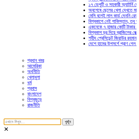
১৭ ডেপুটি ও সহকারী অ্যাটর্নি জেনারে
অবশেষে ছেলের খেলা দেখতে মাঠে আস
মেসি বলেই লাল কার্ড দেননি রেফারি! ফা
বিশ্বকাপে নেই পাকিস্তান, তবু প্রতিট
একনেকে ৭ হাজার কোটি টাকার ৫ প্রকল
বিশ্বকাপ ড্র দিয়ে ব্রাজিলের হেক্সা মিশন
শহীদ প্রেসিডেন্ট জিয়াউর রহমান সমাধিত
দেশে হামের উপসর্গে প্রাণ গেল আরও ৮
প্রধান খবর
আমেরিকা
অর্থনীতি
খেলাধুলা
ধর্ম
প্রবাস
বাংলাদেশ
বিশ্বজুড়ে
রাজনীতি
খুজুঁন