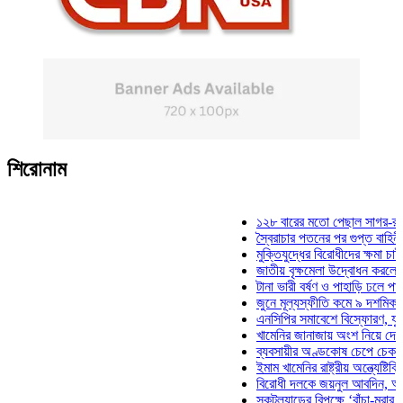
শিরোনাম
১২৮ বারের মতো পেছাল সাগর-রুনি হত্য
স্বৈরাচার পতনের পর গুপ্ত বাহিনীর আত্মপ
মুক্তিযুদ্ধের বিরোধীদের ক্ষমা চাইতে হবে:
জাতীয় বৃক্ষমেলা উদ্বোধন করলেন প্রধানম
টানা ভারী বর্ষণ ও পাহাড়ি ঢলে পানিবন্দি চ
জুনে মূল্যস্ফীতি কমে ৯ দশমিক ১৬ শ
এনসিপির সমাবেশে বিস্ফোরণ, যুবলীগের 
খামেনির জানাজায় অংশ নিয়ে দেশে ফিরল
ব্যবসায়ীর অণ্ডকোষ চেপে চেক-স্ট্যাম্প
ইমাম খামেনির রাষ্ট্রীয় অন্ত্যেষ্টিক্রিয়া
বিরোধী দলকে জয়নুল আবদিন, আপনারা 
স্কটল্যান্ডের বিপক্ষে ‘বাঁচা-মরার লড়াই