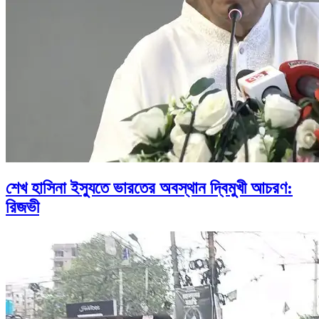
শেখ হাসিনা ইস্যুতে ভারতের অবস্থান দ্বিমুখী আচরণ:
রিজভী