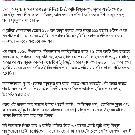
টানা ১২ ম্যাচ জয়ের দারুণ রেকর্ড নিয়ে টি-টোয়েন্টি বিশ্বকাপের সুপার এইটে খেলতে
নেমেছিল স্বাগতিক ভারত। কিন্তু আহমেদাবাদে দক্ষিণ আফ্রিকার বিপক্ষে মুখ থুবড়ে
পড়ল সূর্যকুমার যাদবের দল।
প্রোটিয়া বোলারদের তোপে ১৮৮ রান তাড়া করতে নেমে মাত্র ১১১ রানেই গুটিয়ে গেছে
স্বাগতিকরা। ৭৬ রানের এই বিশাল পরাজয় টি-টোয়েন্টি বিশ্বকাপের ইতিহাসে রানের
ব্যবধানে ভারতের সবচেয়ে বড় হার।
এর আগে ২০১০ বিশ্বকাপে ব্রিজটাউনে অস্ট্রেলিয়ার কাছে ৪৯ রানে হারটি ছিল ভারতের
সবচেয়ে বড় পরাজয়। শুধু তাই নয়, ২০২২ বিশ্বকাপের সেমিফাইনালে ইংল্যান্ডের কাছে
হারের পর এই প্রথম কোনো বহুজাতিক টুর্নামেন্টে হারের স্বাদ পেল ভারত। এর মাঝে খেলা
২২টি ম্যাচের মধ্যে ২১টিতেই জিতেছিল তারা, আর একটি ম্যাচ বৃষ্টির কারণে পরিত্যক্ত
হয়েছিল।
আহমেদাবাদে সুপার এইটের লড়াইয়ে রান তাড়া করতে নেমে শুরুতেই খেই হারায় ভারত।
প্রথম ওভারে ঈশান কিষান এবং দ্বিতীয় ওভারে তিলক ভার্মাকে হারিয়ে ৫ রানেই ২
উইকেট হারায় তারা।
শুরুর এই ধাক্কা আর সামলে উঠতে পারেনি দলটি। অভিষেক শর্মা, ওয়াশিংটন সুন্দর এবং
অধিনায়ক সূর্যকুমার যাদবও দ্রুত সাজঘরে ফেরেন। মাত্র ৫১ রানে ৫ উইকেট হারিয়ে
খাদের কিনারে চলে যায় স্বাগতিকরা।
ষষ্ঠ উইকেটে শিভম দুবে ও হার্দিক পান্ডিয়া মিলে ৩৫ রানের একটি জুটি গড়ে কিছুটা
প্রতিরোধের চেষ্টা করেছিলেন। তবে বাড়তে থাকা রান রেটের চাপে সেটিও বেশিক্ষণ স্থায়ী