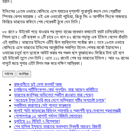
হয়নি।
ইনিংসের ১৫তম ওভারে বোলিংয়ে এসে ম্যাচের দৃশ্যপট পুরোপুরি বদলে দেন প্রোটিয়া
স্পিনার কেশব মহারাজ। ওই এক ওভারেই পান্ডিয়া, রিংকু সিং ও আর্শদীপ সিংকে সাজঘরে
ফিরিয়ে ভারতের কফিনে শেষ পেরেকটি ঠুকে দেন তিনি।
৮৮ রানে ৮ উইকেট পড়ে যাওয়ার পর মূলত হারের ব্যবধান কমাতেই ব্যাট চালিয়েছিলেন
শিভম দুবে। ৩টি ছক্কা ও ১টি চারে ৩৭ বলে ৪২ রানের লড়াকু এক ইনিংস খেলেন বাঁহাতি
এই ব্যাটার। ভারতের ইনিংসে এটিই ছিল ব্যক্তিগত সর্বোচ্চ রান। তবে ১৯তম ওভারে
বোলিংয়ে এসে ভারতের ইনিংসের আনুষ্ঠানিক সমাপ্তি টানেন পেসার মার্কো ইয়ানসেন।
ওভারের চতুর্থ বলে দুবেকে আউট করার পর পঞ্চম বলে বুমরাহকেও ফিরিয়ে টানা দুই বলে
দুই উইকেট তুলে নেন তিনি। এতে ১১১ রানেই শেষ হয় ভারতের ইনিংস। আর ৭৬ রানের
দাপুটে জয়ে সুপার এইট মিশন শুরু করে দক্ষিণ আফ্রিকা।
সর্বশেষ
জনপ্রিয়
রাজধানীতে দুই মেগা কনসার্ট আজ
চলচ্চিত্র সার্টিফিকেশন বোর্ড পুনর্গঠন, যারা আছেন কমিটিতে
ভারতের জনপ্রিয় অভিনেতা প্রদীপ রাওয়াত মারা গেছেন
‘অহেতুক ইস্যু তৈরি করে দেশে অস্থিরতা সৃষ্টির অপচেষ্টা চলছে’
স্বামীসহ কারাগারে সেই শান্তা ফারজানা
জুলাই স্মৃতি জাদুঘরের বিভিন্ন গ্যালারি ও প্রদর্শনী ঘুরে দেখলেন প্রধানমন্ত্রী
গোপালগঞ্জে ১৫ আগস্ট পর্যন্ত বিজিবি মোতায়েন
দুবাইয়ে ২০ মিনিটে ৭ বিস্ফোরণ
শেখ হাসিনা ইস্যুতে ভারতের অবস্থান দ্বিমুখী আচরণ: রিজভী