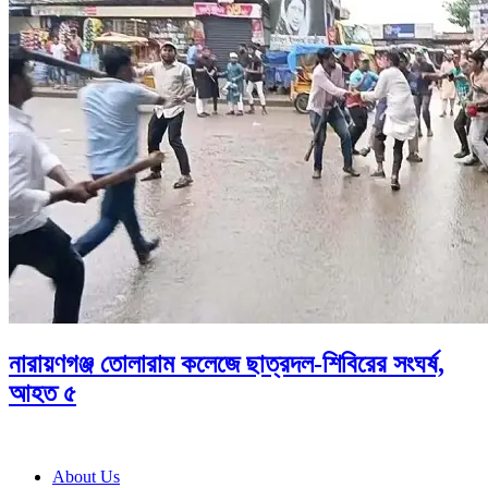
নারায়ণগঞ্জ তোলারাম কলেজে ছাত্রদল-শিবিরের সংঘর্ষ,
আহত ৫
About Us