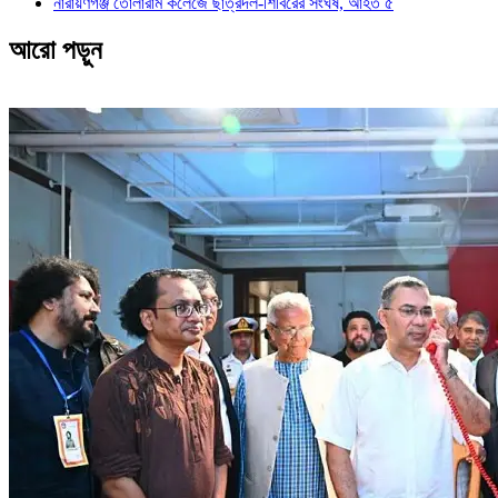
নারায়ণগঞ্জ তোলারাম কলেজে ছাত্রদল-শিবিরের সংঘর্ষ, আহত ৫
আরো পড়ুন