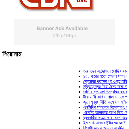
শিরোনাম
তরুণদের আন্দোলনে মোদি সরকার দুর্বল হয
১২৮ বারের মতো পেছাল সাগর-রুনি হত্য
স্বৈরাচার পতনের পর গুপ্ত বাহিনীর আত্মপ্
মুক্তিযুদ্ধের বিরোধীদের ক্ষমা চাইতে হবে:
জাতীয় বৃক্ষমেলা উদ্বোধন করলেন প্রধানমন
টানা ভারী বর্ষণ ও পাহাড়ি ঢলে পানিবন্দি চ
জুনে মূল্যস্ফীতি কমে ৯ দশমিক ১৬ শত
এনসিপির সমাবেশে বিস্ফোরণ, যুবলীগের 
খামেনির জানাজায় অংশ নিয়ে দেশে ফিরলে
ব্যবসায়ীর অণ্ডকোষ চেপে চেক-স্ট্যাম্প
ইমাম খামেনির রাষ্ট্রীয় অন্ত্যেষ্টিক্রিয়া
বিরোধী দলকে জয়নুল আবদিন, আপনারা 