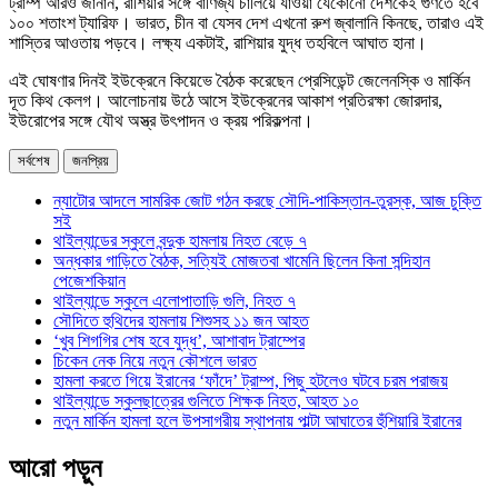
ট্রাম্প আরও জানান, রাশিয়ার সঙ্গে বাণিজ্য চালিয়ে যাওয়া যেকোনো দেশকেই গুণতে হবে
১০০ শতাংশ ট্যারিফ। ভারত, চীন বা যেসব দেশ এখনো রুশ জ্বালানি কিনছে, তারাও এই
শাস্তির আওতায় পড়বে। লক্ষ্য একটাই, রাশিয়ার যুদ্ধ তহবিলে আঘাত হানা।
এই ঘোষণার দিনই ইউক্রেনে কিয়েভে বৈঠক করেছেন প্রেসিডেন্ট জেলেনস্কি ও মার্কিন
দূত কিথ কেলগ। আলোচনায় উঠে আসে ইউক্রেনের আকাশ প্রতিরক্ষা জোরদার,
ইউরোপের সঙ্গে যৌথ অস্ত্র উৎপাদন ও ক্রয় পরিকল্পনা।
সর্বশেষ
জনপ্রিয়
ন্যাটোর আদলে সামরিক জোট গঠন করছে সৌদি-পাকিস্তান-তুরস্ক, আজ চুক্তি
সই
থাইল্যান্ডের স্কুলে বন্দুক হামলায় নিহত বেড়ে ৭
অন্ধকার গাড়িতে বৈঠক, সত্যিই মোজতবা খামেনি ছিলেন কিনা সন্দিহান
পেজেশকিয়ান
থাইল্যান্ডে স্কুলে এলোপাতাড়ি গুলি, নিহত ৭
সৌদিতে হুথিদের হামলায় শিশুসহ ১১ জন আহত
‘খুব শিগগির শেষ হবে যুদ্ধ’, আশাবাদ ট্রাম্পের
চিকেন নেক নিয়ে নতুন কৌশলে ভারত
হামলা করতে গিয়ে ইরানের ‘ফাঁদে’ ট্রাম্প, পিছু হটলেও ঘটবে চরম পরাজয়
থাইল্যান্ডে স্কুলছাত্রের গুলিতে শিক্ষক নিহত, আহত ১০
নতুন মার্কিন হামলা হলে উপসাগরীয় স্থাপনায় পাল্টা আঘাতের হুঁশিয়ারি ইরানের
আরো পড়ুন