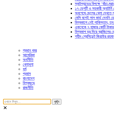
স্কটল্যান্ডের বিপক্ষে ‘বাঁচা-মরার লড়াইয়
১৭ ডেপুটি ও সহকারী অ্যাটর্নি জেনারেল
অবশেষে ছেলের খেলা দেখতে মাঠে আস
মেসি বলেই লাল কার্ড দেননি রেফারি! ফা
বিশ্বকাপে নেই পাকিস্তান, তবু প্রতিটি
একনেকে ৭ হাজার কোটি টাকার ৫ প্রকল্
বিশ্বকাপ ড্র দিয়ে ব্রাজিলের হেক্সা মিশন
শহীদ প্রেসিডেন্ট জিয়াউর রহমান সমাধিতে
প্রধান খবর
আমেরিকা
অর্থনীতি
খেলাধুলা
ধর্ম
প্রবাস
বাংলাদেশ
বিশ্বজুড়ে
রাজনীতি
খুজুঁন