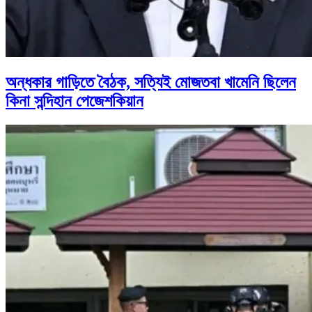
অন্ধকার গাড়িতে বৈঠক, সত্যিই মোজতবা খামেনি ছিলেন
কিনা সন্দিহান পেজেশকিয়ান