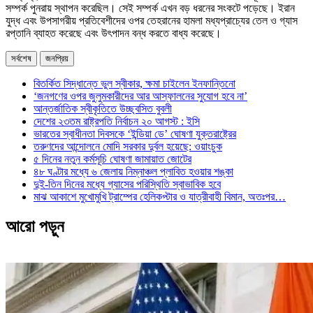
সম্পর্ক পুনরায় স্থাপন করেছিল। সেই সম্পর্ক এখন বড় ধরনের সংকটে পড়েছে। ইরান
যুদ্ধ এবং উপসাগরীয় প্রতিবেশীদের ওপর তেহরানের হামলা মধ্যপ্রাচ্যের তেল ও গ্যাস
রপ্তানি ব্যাহত করেছে এবং উৎপাদন বন্ধ করতে বাধ্য করেছে।
সর্বশেষ
জনপ্রিয়
বিতর্কিত সিদ্ধান্তে ভুল স্বীকার, ক্ষমা চাইলেন ইনফান্তিনো
‘জনগণের ওপর জুলুমকারীদের আর আস্ফালনের সুযোগ হবে না’
আন্তর্জাতিক স্বীকৃতিতে উচ্ছ্বসিত বুবলী
দেশের ২৩তম রাষ্ট্রপতি নির্বাচন ২০ আগস্ট : ইসি
ভারতের স্বাধীনতা দিবসকে ‘ইন্ডিয়া ডে’ ঘোষণা যুক্তরাষ্ট্রের
তরুণদের আন্দোলনে মোদি সরকার দুর্বল হয়েছে: ওয়াংচুক
৫ দিনের নতুন কর্মসূচি ঘোষণা জামায়াত জোটের
৪৮ ঘণ্টার মধ্যে ৬ জেলায় নিম্নাঞ্চল প্লাবিত হওয়ার শঙ্কা
দুই-তিন দিনের মধ্যে গ্যাসের পরিস্থিতি স্বাভাবিক হবে
মাঝ আকাশে মুখোমুখি ট্রাম্পের হেলিকপ্টার ও যাত্রীবাহী বিমান, অতঃপর…
আরো পড়ুন