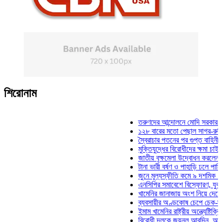
শিরোনাম
তরুণদের আন্দোলনে মোদি সরকার দুর্বল হয়ে
১২৮ বারের মতো পেছাল সাগর-রুনি হত্যা 
স্বৈরাচার পতনের পর গুপ্ত বাহিনীর আত্মপ্রকা
মুক্তিযুদ্ধের বিরোধীদের ক্ষমা চাইতে হবে: মু
জাতীয় বৃক্ষমেলা উদ্বোধন করলেন প্রধানমন্ত
টানা ভারী বর্ষণ ও পাহাড়ি ঢলে পানিবন্দি চট্ট
জুনে মূল্যস্ফীতি কমে ৯ দশমিক ১৬ শতাং
এনসিপির সমাবেশে বিস্ফোরণ, যুবলীগের দুই
খামেনির জানাজায় অংশ নিয়ে দেশে ফিরলেন 
ব্যবসায়ীর অণ্ডকোষ চেপে চেক-স্ট্যাম্পে স
ইমাম খামেনির রাষ্ট্রীয় অন্ত্যেষ্টিক্রিয়ায় স
বিরোধী দলকে জয়নুল আবদিন, আপনারা ৭১