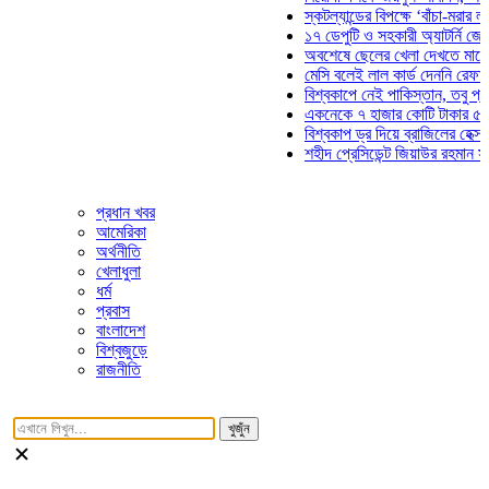
স্কটল্যান্ডের বিপক্ষে ‘বাঁচা-মরার লড়াইয়ে’
১৭ ডেপুটি ও সহকারী অ্যাটর্নি জেনারেলের
অবশেষে ছেলের খেলা দেখতে মাঠে আসছে
মেসি বলেই লাল কার্ড দেননি রেফারি! ফাউল
বিশ্বকাপে নেই পাকিস্তান, তবু প্রতিটি গ
একনেকে ৭ হাজার কোটি টাকার ৫ প্রকল্পে
বিশ্বকাপ ড্র দিয়ে ব্রাজিলের হেক্সা মিশন শু
শহীদ প্রেসিডেন্ট জিয়াউর রহমান সমাধিতে য
প্রধান খবর
আমেরিকা
অর্থনীতি
খেলাধুলা
ধর্ম
প্রবাস
বাংলাদেশ
বিশ্বজুড়ে
রাজনীতি
খুজুঁন