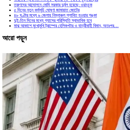
তরুণদের আন্দোলনে মোদি সরকার দুর্বল হয়েছে: ওয়াংচুক
৫ দিনের নতুন কর্মসূচি ঘোষণা জামায়াত জোটের
৪৮ ঘণ্টার মধ্যে ৬ জেলায় নিম্নাঞ্চল প্লাবিত হওয়ার শঙ্কা
দুই-তিন দিনের মধ্যে গ্যাসের পরিস্থিতি স্বাভাবিক হবে
মাঝ আকাশে মুখোমুখি ট্রাম্পের হেলিকপ্টার ও যাত্রীবাহী বিমান, অতঃপর…
আরো পড়ুন