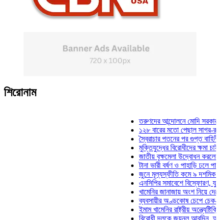
শিরোনাম
তরুণদের আন্দোলনে মোদি সরকার দুর্বল হ
১২৮ বারের মতো পেছাল সাগর-রুনি হত্য
স্বৈরাচার পতনের পর গুপ্ত বাহিনীর আত্মপ্
মুক্তিযুদ্ধের বিরোধীদের ক্ষমা চাইতে হবে:
জাতীয় বৃক্ষমেলা উদ্বোধন করলেন প্রধানম
টানা ভারী বর্ষণ ও পাহাড়ি ঢলে পানিবন্দি চ
জুনে মূল্যস্ফীতি কমে ৯ দশমিক ১৬ শত
এনসিপির সমাবেশে বিস্ফোরণ, যুবলীগের 
খামেনির জানাজায় অংশ নিয়ে দেশে ফিরল
ব্যবসায়ীর অণ্ডকোষ চেপে চেক-স্ট্যাম্প
ইমাম খামেনির রাষ্ট্রীয় অন্ত্যেষ্টিক্রিয়া
বিরোধী দলকে জয়নুল আবদিন, আপনারা 