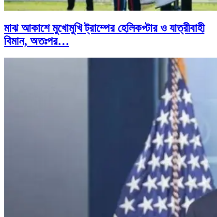
মাঝ আকাশে মুখোমুখি ট্রাম্পের হেলিকপ্টার ও যাত্রীবাহী
বিমান, অতঃপর…