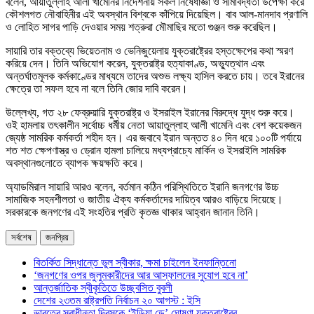
বলেন, আয়াতুল্লাহ আলী খামেনির নির্দেশনায় সকল নিষেধাজ্ঞা ও সীমাবদ্ধতা উপেক্ষা করে
কৌশলগত নৌবাহিনীর এই অবস্থান বিশ্বকে কাঁপিয়ে দিয়েছিল। বাব আল-মানদাব প্রণালি
ও লোহিত সাগর পাড়ি দেওয়ার সময় শত্রুরা মৌমাছির মতো গুঞ্জন শুরু করেছিল।
সায়ারি তার বক্তব্যে ভিয়েতনাম ও ভেনিজুয়েলায় যুক্তরাষ্ট্রের হস্তক্ষেপের কথা স্মরণ
করিয়ে দেন। তিনি অভিযোগ করেন, যুক্তরাষ্ট্র হত্যাকাণ্ড, অভ্যুত্থান এবং
অন্তর্ঘাতমূলক কর্মকাণ্ডের মাধ্যমে তাদের অশুভ লক্ষ্য হাসিল করতে চায়। তবে ইরানের
ক্ষেত্রে তা সফল হবে না বলে তিনি জোর দাবি করেন।
উল্লেখ্য, গত ২৮ ফেব্রুয়ারি যুক্তরাষ্ট্র ও ইসরাইল ইরানের বিরুদ্ধে যুদ্ধ শুরু করে।
ওই হামলায় তৎকালীন সর্বোচ্চ ধর্মীয় নেতা আয়াতুল্লাহ আলী খামেনি এবং বেশ কয়েকজন
জ্যেষ্ঠ সামরিক কর্মকর্তা শহীদ হন। এর জবাবে ইরান অন্তত ৪০ দিন ধরে ১০০টি পর্যায়ে
শত শত ক্ষেপণাস্ত্র ও ড্রোন হামলা চালিয়ে মধ্যপ্রাচ্যে মার্কিন ও ইসরাইলি সামরিক
অবস্থানগুলোতে ব্যাপক ক্ষয়ক্ষতি করে।
অ্যাডমিরাল সায়ারি আরও বলেন, বর্তমান কঠিন পরিস্থিতিতে ইরানি জনগণের উচ্চ
সামাজিক সহনশীলতা ও জাতীয় ঐক্য কর্মকর্তাদের দায়িত্ব আরও বাড়িয়ে দিয়েছে।
সরকারকে জনগণের এই সংহতির প্রতি কৃতজ্ঞ থাকার আহ্বান জানান তিনি।
সর্বশেষ
জনপ্রিয়
বিতর্কিত সিদ্ধান্তে ভুল স্বীকার, ক্ষমা চাইলেন ইনফান্তিনো
‘জনগণের ওপর জুলুমকারীদের আর আস্ফালনের সুযোগ হবে না’
আন্তর্জাতিক স্বীকৃতিতে উচ্ছ্বসিত বুবলী
দেশের ২৩তম রাষ্ট্রপতি নির্বাচন ২০ আগস্ট : ইসি
ভারতের স্বাধীনতা দিবসকে ‘ইন্ডিয়া ডে’ ঘোষণা যুক্তরাষ্ট্রের