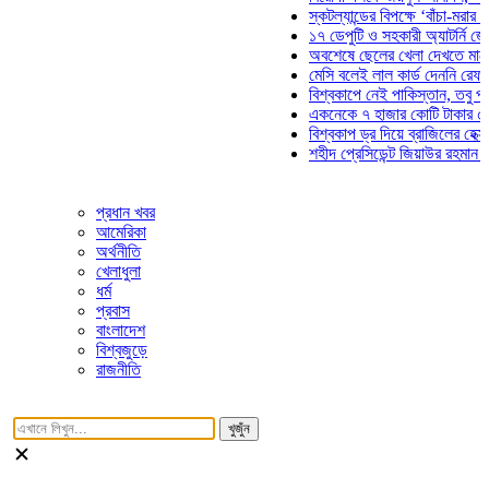
স্কটল্যান্ডের বিপক্ষে ‘বাঁচা-মরার লড়াই
১৭ ডেপুটি ও সহকারী অ্যাটর্নি জেনারেল
অবশেষে ছেলের খেলা দেখতে মাঠে আস
মেসি বলেই লাল কার্ড দেননি রেফারি! ফা
বিশ্বকাপে নেই পাকিস্তান, তবু প্রতিট
একনেকে ৭ হাজার কোটি টাকার ৫ প্রকল
বিশ্বকাপ ড্র দিয়ে ব্রাজিলের হেক্সা মিশন
শহীদ প্রেসিডেন্ট জিয়াউর রহমান সমাধিতে
প্রধান খবর
আমেরিকা
অর্থনীতি
খেলাধুলা
ধর্ম
প্রবাস
বাংলাদেশ
বিশ্বজুড়ে
রাজনীতি
খুজুঁন