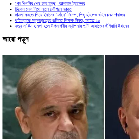
‘খুব শিগগির শেষ হবে যুদ্ধ’, আশাবাদ ট্রাম্পের
চিকেন নেক নিয়ে নতুন কৌশলে ভারত
হামলা করতে গিয়ে ইরানের ‘ফাঁদে’ ট্রাম্প, পিছু হটলেও ঘটবে চরম পরাজয়
থাইল্যান্ডে স্কুলছাত্রের গুলিতে শিক্ষক নিহত, আহত ১০
নতুন মার্কিন হামলা হলে উপসাগরীয় স্থাপনায় পাল্টা আঘাতের হুঁশিয়ারি ইরানের
আরো পড়ুন