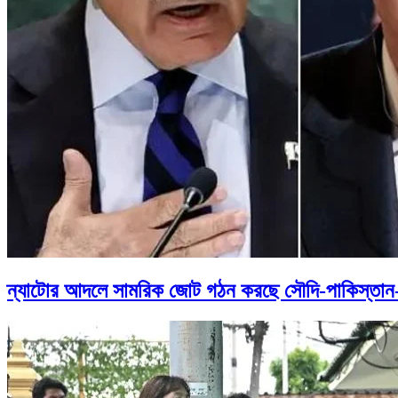
ন্যাটোর আদলে সামরিক জোট গঠন করছে সৌদি-পাকিস্তান-