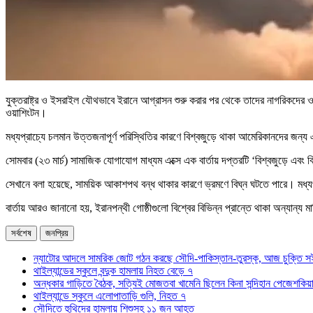
যুক্তরাষ্ট্র ও ইসরাইল যৌথভাবে ইরানে আগ্রাসন শুরু করার পর থেকে তাদের নাগরিকদের 
ওয়াশিংটন।
মধ্যপ্রাচ্যে চলমান উত্তজনাপূর্ণ পরিস্থিতির কারণে বিশ্বজুড়ে থাকা আমেরিকানদের জন্য এক
সোমবার (২৩ মার্চ) সামাজিক যোগাযোগ মাধ্যম এক্সে এক বার্তায় দপ্তরটি ‘বিশ্বজুড়ে এ
সেখানে বলা হয়েছে, সাময়িক আকাশপথ বন্ধ থাকার কারণে ভ্রমণে বিঘ্ন ঘটতে পারে। মধ্যপ্র
বার্তায় আরও জানানো হয়, ইরানপন্থী গোষ্ঠীগুলো বিশ্বের বিভিন্ন প্রান্তে থাকা অন্যান্য মার্ক
সর্বশেষ
জনপ্রিয়
ন্যাটোর আদলে সামরিক জোট গঠন করছে সৌদি-পাকিস্তান-তুরস্ক, আজ চুক্তি স
থাইল্যান্ডের স্কুলে বন্দুক হামলায় নিহত বেড়ে ৭
অন্ধকার গাড়িতে বৈঠক, সত্যিই মোজতবা খামেনি ছিলেন কিনা সন্দিহান পেজেশকিয়
থাইল্যান্ডে স্কুলে এলোপাতাড়ি গুলি, নিহত ৭
সৌদিতে হুথিদের হামলায় শিশুসহ ১১ জন আহত