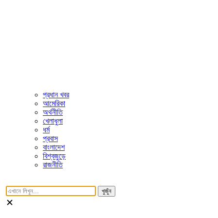
প্রধান খবর
আমেরিকা
অর্থনীতি
খেলাধুলা
ধর্ম
প্রবাস
বাংলাদেশ
বিশ্বজুড়ে
রাজনীতি
খুজুঁন