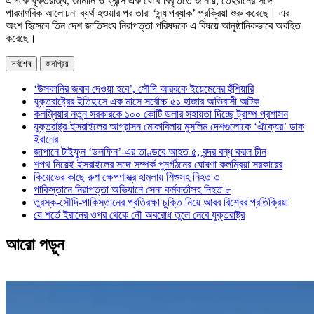
এদিকে যুক্তরাজ্য, জার্মানি ও ফ্রান্স এক যৌথ বিবৃতিতে জানায়, তেহরানের সঙ্গে
পারমাণবিক আলোচনা ব্যর্থ হওয়ার পর তারা ‘স্ন্যাপব্যাক’ প্রক্রিয়া শুরু করেছে। এর
অংশ হিসেবে তিন দেশ জাতিসংঘ নিরাপত্তা পরিষদকে এ বিষয়ে আনুষ্ঠানিকভাবে অবহিত
করেছে।
সর্বশেষ
জনপ্রিয়
‘উসকানির জবাব দেওয়া হবে’, সৌদি আরবকে ইয়েমেনের হুঁশিয়ারি
যুক্তরাষ্ট্রের ইতিহাসে এক মাসে সর্বোচ্চ ৫১ হাজার অভিবাসী আটক
কলম্বিয়ার নতুন সরকারকে ১০০ কোটি ডলার সহায়তা দিচ্ছে ট্রাম্প প্রশাসন
যুক্তরাষ্ট্র-ইসরাইলের আগ্রাসন মোকাবিলায় মুসলিম দেশগুলোকে ‘ঐক্যের’ ডাক
ইরানের
জাপানে টাইফুন ‘ডলফিন’-এর তাণ্ডবে আহত ৫, বন্দর বন্ধ করল চীন
শপথ নিয়েই ইসরাইলের সঙ্গে সম্পর্ক পুনর্গঠনের ঘোষণা কলম্বিয়া সরকারের
কিয়েভের কাছে রুশ ক্ষেপণাস্ত্র হামলায় শিশুসহ নিহত ৩
পাকিস্তানে নিরাপত্তা অভিযানে সেনা কর্মকর্তাসহ নিহত ৮
তুরস্ক-সৌদি-পাকিস্তানের প্রতিরক্ষা চুক্তি নিয়ে আরব বিশ্বের প্রতিক্রিয়া
যে শর্তে ইরানের ওপর থেকে নৌ অবরোধ তুলে নেবে যুক্তরাষ্ট্র
আরো পড়ুন