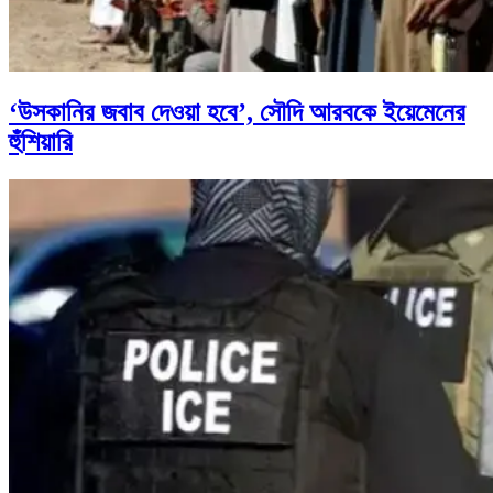
‘উসকানির জবাব দেওয়া হবে’, সৌদি আরবকে ইয়েমেনের
হুঁশিয়ারি