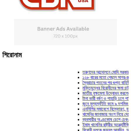
শিরোনাম
তরুণদের আন্দোলনে মোদি সরকার দুর্বল হ
১২৮ বারের মতো পেছাল সাগর-রুনি হত্
স্বৈরাচার পতনের পর গুপ্ত বাহিনীর আত্মপ
মুক্তিযুদ্ধের বিরোধীদের ক্ষমা চাইতে হবে
জাতীয় বৃক্ষমেলা উদ্বোধন করলেন প্রধানম
টানা ভারী বর্ষণ ও পাহাড়ি ঢলে পানিবন্দি চ
জুনে মূল্যস্ফীতি কমে ৯ দশমিক ১৬ শ
এনসিপির সমাবেশে বিস্ফোরণ, যুবলীগের 
খামেনির জানাজায় অংশ নিয়ে দেশে ফিরল
ব্যবসায়ীর অণ্ডকোষ চেপে চেক-স্ট্যাম্প
ইমাম খামেনির রাষ্ট্রীয় অন্ত্যেষ্টিক্রিয়া
বিরোধী দলকে জয়নুল আবদিন, আপনারা 