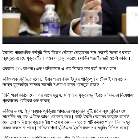
ইরানের পারমাণবিক কর্মসূচি নিয়ে বিরোধ মেটাতে তেহরানের সঙ্গে সরাসরি সংলাপে বসতে
প্রস্তুত রয়েছে যুক্তরাষ্ট্র। এমন মন্তব্য করেছেন মার্কিন পররাষ্ট্রমন্ত্রী মার্কো রুবিও।
শুক্রবার (২৯ আগস্ট) এক প্রতিবেদনে এ খবর দিয়েছে রুশ বার্তা সংস্থা তাস।
রুবিও এক বিবৃতিতে বলেন, ‘ইরান পারমাণবিক ইস্যুর শান্তিপূর্ণ ও টেকসই সমাধানের
লক্ষ্যে যুক্তরাষ্ট্র সবসময় সরাসরি সংলাপের জন্য প্রস্তুত রয়েছে।’
তিনি স্মরণ করিয়ে দেন, এর আগে ফ্রান্স, জার্মানি ও যুক্তরাজ্য ইরানের বিরুদ্ধে নিষেধাজ্ঞা
পুনর্বহালের প্রক্রিয়া শুরু করেছে।
রুবিওর ভাষ্য, ‘স্ন্যাপব্যাক প্রক্রিয়া আমাদের আন্তরিক কূটনৈতিক প্রস্তুতির সঙ্গে
সাংঘর্ষিক নয়, বরং এটিকে আরও জোরদার করে। আমি ইরানি নেতাদের আহ্বান জানাই
যেন তারা অবিলম্বে প্রয়োজনীয় পদক্ষেপ নেয়—যাতে দেশটি কখনও পারমাণবিক অস্ত্র
অর্জন করতে না পারে। শান্তির পথে হাঁটে এবং ইরানি জনগণের সমৃদ্ধি নিশ্চিত করে।’