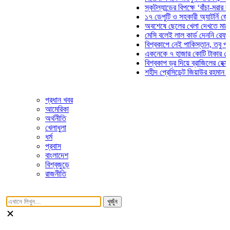
স্কটল্যান্ডের বিপক্ষে ‘বাঁচা-মরার লড়াই
১৭ ডেপুটি ও সহকারী অ্যাটর্নি জেনারে
অবশেষে ছেলের খেলা দেখতে মাঠে আস
মেসি বলেই লাল কার্ড দেননি রেফারি! ফ
বিশ্বকাপে নেই পাকিস্তান, তবু প্রতিট
একনেকে ৭ হাজার কোটি টাকার ৫ প্রকল
বিশ্বকাপ ড্র দিয়ে ব্রাজিলের হেক্সা মিশন
শহীদ প্রেসিডেন্ট জিয়াউর রহমান সমাধিত
প্রধান খবর
আমেরিকা
অর্থনীতি
খেলাধুলা
ধর্ম
প্রবাস
বাংলাদেশ
বিশ্বজুড়ে
রাজনীতি
খুজুঁন