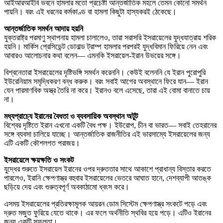
আইআরআইবি ভবনে হামলার মতো প্রচেষ্টা আন্তর্জাতিক মহলে তেমন কোনো সমর্থন
পায়নি। বরং এই ধরনের কর্মকাণ্ড বা হামলা কিছুটা হাস্যকরই ঠেকেছে।
আন্তর্জাতিক সমর্থন আদায় হয়নি
যুক্তরাষ্ট্র পরমাণু স্থাপনায় হামলা চালালেও, তারা সরাসরি ইসরায়েলের যুদ্ধযাত্রায় শরিক
হয়নি। মার্কিস প্রেসিডেন্ট ডোনাল্ড ট্রাম্প হামলার পরপরই যুদ্ধবিমান ফিরিয়ে নেন এবং
আবারও আলোচনার কথা বলেন— এমনকি ইসরায়েল-ইরান উভয়ের সঙ্গে।
বিশ্বনেতারা ইসরায়েলের দৃষ্টিভঙ্গি সমর্থন করেননি। কেউই বলেননি যে ইরান পুরোপুরি
ইউরেনিয়াম সমৃদ্ধিকরণ বন্ধ করুক। বরং সবাই আগের অবস্থানে ফিরে যান— ইরান
যেন পারমাণবিক অস্ত্র তৈরি না করে। ইরানও বলে এসেছে, তারা এই বোমা বানাতে চায়
না।
মধ্যপ্রাচ্যে ইরানের বৈধতা ও ব্যবসায়িক অবস্থান অটুট
বিশ্বের দৃষ্টিতে ইরান এখনো একটি বৈধ পক্ষ। ইউরোপ, চীন বা ভারত— সবাই তেহরানের
সঙ্গে ব্যবসা চালিয়ে যাচ্ছে। আন্তর্জাতিক রাজনীতির এই ভারসাম্যে ইসরায়েলের জন্য
এটি একটি কৌশলগত পরাজয়।
ইসরায়েলে ক্ষয়ক্ষতি ও সংকট
যুদ্ধের শুরুতে ইসরায়েল ইরানের ওপর দ্রুততার সাথে আকাশে প্রাধান্য বিস্তার করতে
পারলেও, ইরানি ক্ষেপণাস্ত্র বহুবার ইসরায়েলের ভেতরে আঘাত হানে, দেশব্যাপী আতঙ্ক
ছড়িয়ে দেয় এবং গুরুত্বপূর্ণ অবকাঠামো ধ্বংস করে।
এসময় ইসরায়েলের প্রতিরক্ষামূলক আয়রন ডোম সিস্টেম ক্ষেপণাস্ত্র সংকটে পড়ে এবং
দ্রুত মজুত ফুরিয়ে যেতে থাকে। এর ফলে অর্থনীতি স্থবির হয়ে পড়ে। এটিও ইরানের
জন্য একটি সফলতা।