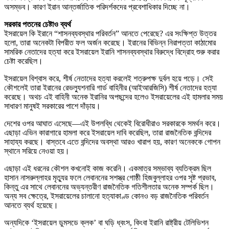
অসম্ভব। কারণ ইরান আন্তর্জাতিক পরিদর্শকদের প্রবেশাধিকার দিচ্ছে না।
সরকার পতনের চেষ্টাও ব্যর্থ
ইসরায়েল কি ইরানে “শাসনব্যবস্থার পরিবর্তন” আনতে পেরেছে? এর সংক্ষিপ্ত উত্তর
হলো, তারা অনেকটা বিপরীত ফল অর্জন করেছে। ইরানের বিভিন্ন নিরাপত্তা কাঠামোর
সামরিক নেতাদের হত্যা করে ইসরায়েল ইরানি শাসনব্যবস্থার বিরুদ্ধে বিদ্রোহ শুরু করার
চেষ্টা করেছিল।
ইসরায়েল বিশ্বাস করে, শীর্ষ নেতাদের হত্যা করলেই শত্রুপক্ষ দুর্বল হয়ে পড়ে। সেই
কৌশলেই তারা ইরানের রেভল্যুশনারি গার্ড বাহিনীর (আইআরজিসি) শীর্ষ নেতাদের হত্যা
করেছে। অথচ এই বাহিনী অনেক ইরানির অপছন্দের হলেও ইসরায়েলের এই হামলার সময়
সাধারণ মানুষই সরকারের পাশে দাঁড়ায়।
দেশের ওপর আঘাত এসেছে—এই উপলব্ধি থেকেই বিরোধীরাও সরকারকে সমর্থন করে।
এছাড়া এভিন কারাগারে হামলা করে ইসরায়েল দাবি করেছিল, তারা রাজনৈতিক বন্দিদের
সাহায্য করছে। বাস্তবে এতে বন্দিদের অবস্থা আরও খারাপ হয়, কারণ অনেককে গোপন
স্থানে সরিয়ে নেওয়া হয়।
এছাড়া এই ধরনের কৌশল কখনোই কাজ করেনি। একমাত্র সম্ভাব্য ব্যতিক্রম ছিল
হাসান নাসরুল্লাহর মৃত্যুর ফলে লেবাননের সশস্ত্র গোষ্ঠী হিজবুল্লাহর ওপর সৃষ্ট প্রভাব,
কিন্তু এর সাথে লেবাননের অভ্যন্তরীণ রাজনৈতিক গতিশীলতার অনেক সম্পর্ক ছিল।
অন্য সব ক্ষেত্রে, ইসরায়েলের চালানো হত্যাকাণ্ড কোনও বড় রাজনৈতিক পরিবর্তন
আনতে ব্যর্থ হয়েছে।
অন্যদিকে ‘ইসরায়েল ডুমসডে ক্লক’ বা ঘড়ি ধ্বংস, কিংবা ইরানি রাষ্ট্রীয় টেলিভিশন