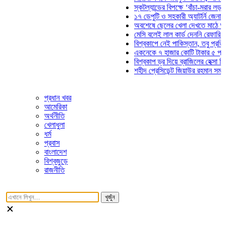
স্কটল্যান্ডের বিপক্ষে ‘বাঁচা-মরার লড়াইয়ে’ ম
১৭ ডেপুটি ও সহকারী অ্যাটর্নি জেনারেলের প
অবশেষে ছেলের খেলা দেখতে মাঠে আসছেন 
মেসি বলেই লাল কার্ড দেননি রেফারি! ফাউল ন
বিশ্বকাপে নেই পাকিস্তান, তবু প্রতিটি গোল
একনেকে ৭ হাজার কোটি টাকার ৫ প্রকল্পের 
বিশ্বকাপ ড্র দিয়ে ব্রাজিলের হেক্সা মিশন শুরু
শহীদ প্রেসিডেন্ট জিয়াউর রহমান সমাধিতে যুব
প্রধান খবর
আমেরিকা
অর্থনীতি
খেলাধুলা
ধর্ম
প্রবাস
বাংলাদেশ
বিশ্বজুড়ে
রাজনীতি
খুজুঁন