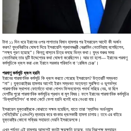
টানা ১১ দিন ধরে ইরানের ওপর লাগাতার বিমান হামলার পর ইসরায়েল আদৌ কী অর্জন
করল? যুদ্ধবিরতির ঘোষণা দিয়ে ইসরায়েলি প্রধানমন্ত্রী বেঞ্জামিন নেতানিয়াহু বলেছিলেন,
“লক্ষ্য পূরণ হয়েছে”। কিন্তু বাস্তব চিত্র বলছে ভিন্ন কথা। যুদ্ধ শুরুর সময়
নেতানিয়াহু তার দুটি উদ্দেশ্যের কথা ঘোষণা করেছিলেন। আর তা হলো— ইরানের পরমাণু
কর্মসূচিকে ধ্বংস করা এবং ইরানে সরকার পরিবর্তন বা ‘রেজিম চেঞ্জ’।
পরমাণু কর্মসূচি ধ্বংস হয়নি
ইরানের পারমাণবিক কর্মসূচি কি ধ্বংস করতে পেরেছে ইসরায়েল? উত্তরটি সম্ভবত
“না”। যুক্তরাষ্ট্রের হামলার আগেই ইরান সম্ভবত অত্যন্ত সুরক্ষিত ও ভূগর্ভস্থ
পারমাণবিক স্থাপনা ফোর্দোতে থাকা গোপন ফিসনযোগ্য পদার্থ সরিয়ে নেয়, যা ছিল
দেশটির পুরো পারমাণবিক কর্মসূচির প্রধান বা মূল বিষয়। ফলে ইরানের পারমাণবিক কর্মসূচির
‘ডিক্যাপিটেশন’ বা মাথা কেটে ফেলা হয়নি বলেই ধরে নেওয়া যায়।
ইসরায়েল যুক্তরাষ্ট্রকে বোঝাতে সক্ষম হয়েছিল, যাতে তারা ‘ম্যাসিভ অর্ডন্যান্স
পেনিট্রেটর’ (এমওপি) ব্যবহার করে বাংকার ধ্বংসকারী হামলা চালায়। তবে এর বাইরে
যুক্তরাষ্ট্র কোনো সক্রিয় সহায়তা দেয়নি ইসরায়েলকে।
এখন পর্যন্ত এই হামলায় আসলেই কতটা ক্ষয়ক্ষতি হয়েছে, তার নিরপেক্ষ মূল্যায়ন