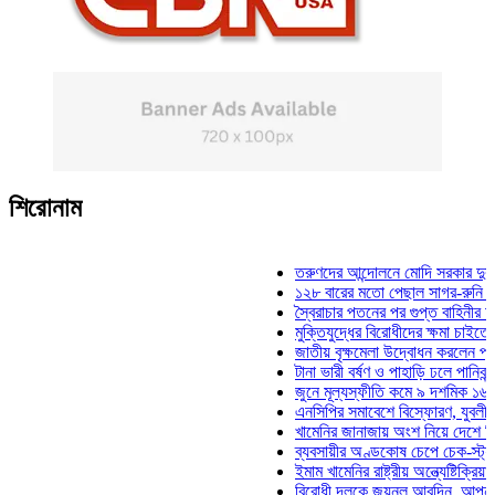
শিরোনাম
তরুণদের আন্দোলনে মোদি সরকার দুর্বল হয়েছে
১২৮ বারের মতো পেছাল সাগর-রুনি হত্যা মা
স্বৈরাচার পতনের পর গুপ্ত বাহিনীর আত্মপ্রকাশ:
মুক্তিযুদ্ধের বিরোধীদের ক্ষমা চাইতে হবে: মুক্
জাতীয় বৃক্ষমেলা উদ্বোধন করলেন প্রধানমন্ত্র
টানা ভারী বর্ষণ ও পাহাড়ি ঢলে পানিবন্দি চট্টগ্
জুনে মূল্যস্ফীতি কমে ৯ দশমিক ১৬ শতাংশ
এনসিপির সমাবেশে বিস্ফোরণ, যুবলীগের দুই ন
খামেনির জানাজায় অংশ নিয়ে দেশে ফিরলেন স্
ব্যবসায়ীর অণ্ডকোষ চেপে চেক-স্ট্যাম্পে স্
ইমাম খামেনির রাষ্ট্রীয় অন্ত্যেষ্টিক্রিয়ায় স্প
বিরোধী দলকে জয়নুল আবদিন, আপনারা ৭১ স