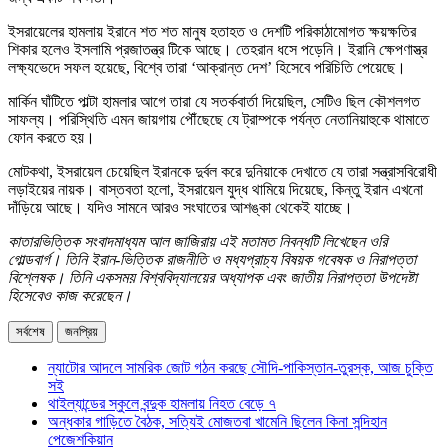
ইসরায়েলের হামলায় ইরানে শত শত মানুষ হতাহত ও দেশটি পরিকাঠামোগত ক্ষয়ক্ষতির
শিকার হলেও ইসলামি প্রজাতন্ত্র টিকে আছে। তেহরান ধসে পড়েনি। ইরানি ক্ষেপণাস্ত্র
লক্ষ্যভেদে সফল হয়েছে, বিশ্বে তারা ‘আক্রান্ত দেশ’ হিসেবে পরিচিতি পেয়েছে।
মার্কিন ঘাঁটিতে পাল্টা হামলার আগে তারা যে সতর্কবার্তা দিয়েছিল, সেটিও ছিল কৌশলগত
সাফল্য। পরিস্থিতি এমন জায়গায় পৌঁছেছে যে ট্রাম্পকে পর্যন্ত নেতানিয়াহুকে থামাতে
ফোন করতে হয়।
মোটকথা, ইসরায়েল চেয়েছিল ইরানকে দুর্বল করে দুনিয়াকে দেখাতে যে তারা সন্ত্রাসবিরোধী
লড়াইয়ের নায়ক। বাস্তবতা হলো, ইসরায়েল যুদ্ধ থামিয়ে দিয়েছে, কিন্তু ইরান এখনো
দাঁড়িয়ে আছে। যদিও সামনে আরও সংঘাতের আশঙ্কা থেকেই যাচ্ছে।
কাতারভিত্তিক সংবাদমাধ্যম আল জাজিরায় এই মতামত নিবন্ধটি লিখেছেন ওরি
গোল্ডবার্গ। তিনি ইরান-ভিত্তিক রাজনীতি ও মধ্যপ্রাচ্য বিষয়ক গবেষক ও নিরাপত্তা
বিশ্লেষক। তিনি একসময় বিশ্ববিদ্যালয়ের অধ্যাপক এবং জাতীয় নিরাপত্তা উপদেষ্টা
হিসেবেও কাজ করেছেন।
সর্বশেষ
জনপ্রিয়
ন্যাটোর আদলে সামরিক জোট গঠন করছে সৌদি-পাকিস্তান-তুরস্ক, আজ চুক্তি
সই
থাইল্যান্ডের স্কুলে বন্দুক হামলায় নিহত বেড়ে ৭
অন্ধকার গাড়িতে বৈঠক, সত্যিই মোজতবা খামেনি ছিলেন কিনা সন্দিহান
পেজেশকিয়ান