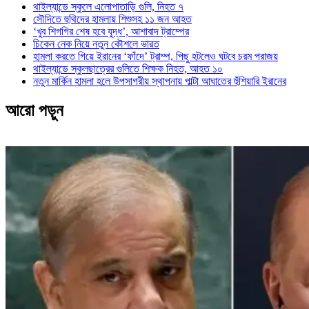
থাইল্যান্ডে স্কুলে এলোপাতাড়ি গুলি, নিহত ৭
সৌদিতে হুথিদের হামলায় শিশুসহ ১১ জন আহত
‘খুব শিগগির শেষ হবে যুদ্ধ’, আশাবাদ ট্রাম্পের
চিকেন নেক নিয়ে নতুন কৌশলে ভারত
হামলা করতে গিয়ে ইরানের ‘ফাঁদে’ ট্রাম্প, পিছু হটলেও ঘটবে চরম পরাজয়
থাইল্যান্ডে স্কুলছাত্রের গুলিতে শিক্ষক নিহত, আহত ১০
নতুন মার্কিন হামলা হলে উপসাগরীয় স্থাপনায় পাল্টা আঘাতের হুঁশিয়ারি ইরানের
আরো পড়ুন