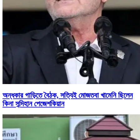
অন্ধকার গাড়িতে বৈঠক, সত্যিই মোজতবা খামেনি ছিলেন
কিনা সন্দিহান পেজেশকিয়ান