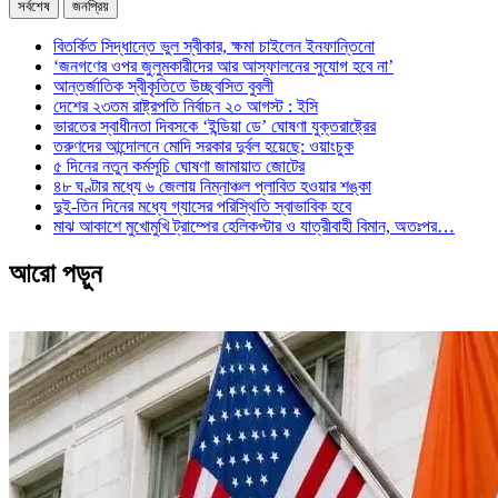
সর্বশেষ
জনপ্রিয়
বিতর্কিত সিদ্ধান্তে ভুল স্বীকার, ক্ষমা চাইলেন ইনফান্তিনো
‘জনগণের ওপর জুলুমকারীদের আর আস্ফালনের সুযোগ হবে না’
আন্তর্জাতিক স্বীকৃতিতে উচ্ছ্বসিত বুবলী
দেশের ২৩তম রাষ্ট্রপতি নির্বাচন ২০ আগস্ট : ইসি
ভারতের স্বাধীনতা দিবসকে ‘ইন্ডিয়া ডে’ ঘোষণা যুক্তরাষ্ট্রের
তরুণদের আন্দোলনে মোদি সরকার দুর্বল হয়েছে: ওয়াংচুক
৫ দিনের নতুন কর্মসূচি ঘোষণা জামায়াত জোটের
৪৮ ঘণ্টার মধ্যে ৬ জেলায় নিম্নাঞ্চল প্লাবিত হওয়ার শঙ্কা
দুই-তিন দিনের মধ্যে গ্যাসের পরিস্থিতি স্বাভাবিক হবে
মাঝ আকাশে মুখোমুখি ট্রাম্পের হেলিকপ্টার ও যাত্রীবাহী বিমান, অতঃপর…
আরো পড়ুন