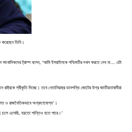
্ত করেছেন তিনি।
উসে সাংবাদিকদের ট্রাম্প বলেন, ‘আমি ইসরাইলকে পশ্চিমতীর দখল করতে দেব না… এটা
াষ্ট্রকে স্বীকৃতি দিচ্ছে। তবে নেতানিয়াহুর ডানপন্থি জোটের উগ্র জাতীয়তাবাদীরা
আইনগত ও রাজনৈতিকভাবে অগ্রহণযোগ্য’।
াছি চলে এসেছি, হয়তো শান্তিও হতে পারে।’