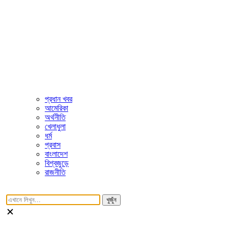
প্রধান খবর
আমেরিকা
অর্থনীতি
খেলাধুলা
ধর্ম
প্রবাস
বাংলাদেশ
বিশ্বজুড়ে
রাজনীতি
খুজুঁন