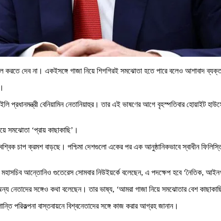
তীর দখল করতে দেব না। একইসঙ্গে গাজা নিয়ে শিগগিরই সমঝোতা হতে পারে বলেও আশাবাদ ব্যক
ি।
লি প্রধানমন্ত্রী বেনিয়ামিন নেতানিয়াহুর। তার এই ভাষণের আগে বৃহস্পতিবার হোয়াইট হা
য়ে সমঝোতা ‘প্রায় কাছাকাছি’।
্বিক চাপ ক্রমশ বাড়ছে। পশ্চিমা দেশগুলো একের পর এক আনুষ্ঠানিকভাবে স্বাধীন ফিলিস্তিন র
িসংঘ মহাসচিব আন্তোনিও গুতেরেস সোমবার নিউইয়র্কে বলেছেন, এ পদক্ষেপ হবে ‘নৈতিক, 
্যের অন্য নেতাদের সঙ্গেও কথা বলেছেন। তার ভাষ্য, ‘আমরা গাজা নিয়ে সমঝোতার বেশ কাছাক
ন্তি পরিকল্পনা বাস্তবায়নে বিশ্বনেতাদের সঙ্গে কাজ করার আগ্রহ জানান।