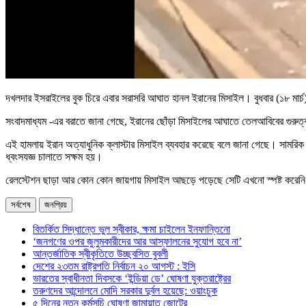
দখলদার ইসরাইলের বুক চিরে এবার সরাসরি আঘাত হানল ইরানের মিসাইল। বুধবার (১৮ মার
সংবাদমাধ্যম -এর বরাতে জানা গেছে, ইরানের ছোঁড়া মিসাইলের আঘাতে তেলআবিবের গুরুত্বপূ
এই হামলায় ইরান অত্যাধুনিক ক্লাস্টার মিসাইল ব্যবহার করেছে বলে জানা গেছে। সামরি
ধ্বংসযজ্ঞ চালাতে সক্ষম হয়।
রেলস্টেশন ছাড়া আর কোন কোন জায়গায় মিসাইল আছড়ে পড়েছে সেটি এখনো স্পষ্ট করেনি
সর্বশেষ
জনপ্রিয়
বিতর্কিত সিদ্ধান্তে ভুল স্বীকার, ক্ষমা চাইলেন ইনফান্তিনো
‘জনগণের ওপর জুলুমকারীদের আর আস্ফালনের সুযোগ হবে না’
আন্তর্জাতিক স্বীকৃতিতে উচ্ছ্বসিত বুবলী
দেশের ২৩তম রাষ্ট্রপতি নির্বাচন ২০ আগস্ট : ইসি
ভারতের স্বাধীনতা দিবসকে ‘ইন্ডিয়া ডে’ ঘোষণা যুক্তরাষ্ট্রের
তরুণদের আন্দোলনে মোদি সরকার দুর্বল হয়েছে: ওয়াংচুক
৫ দিনের নতুন কর্মসূচি ঘোষণা জামায়াত জোটের