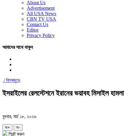
About Us
Advertisement
All USA News
CBN TV USA
Contact Us
Editor
Privacy Policy
আমাদের সাথে থাকুন
/
বিশ্বজুড়ে
ইসরাইলের রেলস্টেশনে ইরানের ভয়াবহ মিসাইল হামলা
বুধবার, মার্চ ১৮, ২০২৬
অ+
অ-
প্রিন্ট করুন