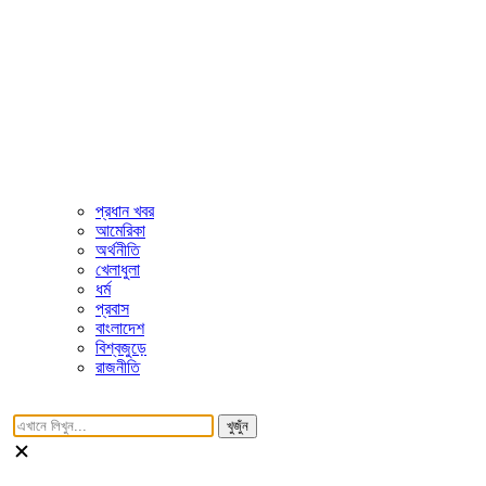
প্রধান খবর
আমেরিকা
অর্থনীতি
খেলাধুলা
ধর্ম
প্রবাস
বাংলাদেশ
বিশ্বজুড়ে
রাজনীতি
খুজুঁন