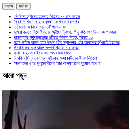
সর্বশেষ
জনপ্রিয়
সৌদিতে হুথিদের হামলায় শিশুসহ ১১ জন আহত
‘খুব শিগগির শেষ হবে যুদ্ধ’, আশাবাদ ট্রাম্পের
চিকেন নেক নিয়ে নতুন কৌশলে ভারত
হামলা করতে গিয়ে ইরানের ‘ফাঁদে’ ট্রাম্প, পিছু হটলেও ঘটবে চরম পরাজয়
থাইল্যান্ডে স্কুলছাত্রের গুলিতে শিক্ষক নিহত, আহত ১০
নতুন মার্কিন হামলা হলে উপসাগরীয় স্থাপনায় পাল্টা আঘাতের হুঁশিয়ারি ইরানের
ইসরাইলের সঙ্গে ঘনিষ্ঠ সম্পর্ক গড়তে চায় ভারত
হুথিদের হামলায় ইয়েমেনে ৩০ সেনা নিহত
বিতর্কিত সিদ্ধান্তে ভুল স্বীকার, ক্ষমা চাইলেন ইনফান্তিনো
‘জনগণের ওপর জুলুমকারীদের আর আস্ফালনের সুযোগ হবে না’
আরো পড়ুন