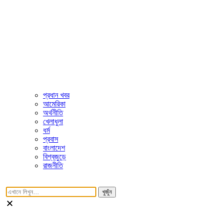
প্রধান খবর
আমেরিকা
অর্থনীতি
খেলাধুলা
ধর্ম
প্রবাস
বাংলাদেশ
বিশ্বজুড়ে
রাজনীতি
খুজুঁন