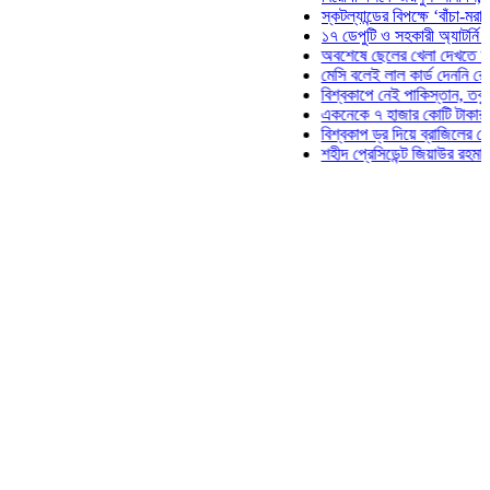
স্কটল্যান্ডের বিপক্ষে ‘বাঁচা-মরার লড়াইয়ে
১৭ ডেপুটি ও সহকারী অ্যাটর্নি জেনারেলে
অবশেষে ছেলের খেলা দেখতে মাঠে আসছে
মেসি বলেই লাল কার্ড দেননি রেফারি! ফাউল
বিশ্বকাপে নেই পাকিস্তান, তবু প্রতিটি 
একনেকে ৭ হাজার কোটি টাকার ৫ প্রকল্প
বিশ্বকাপ ড্র দিয়ে ব্রাজিলের হেক্সা মিশন শ
শহীদ প্রেসিডেন্ট জিয়াউর রহমান সমাধিতে য