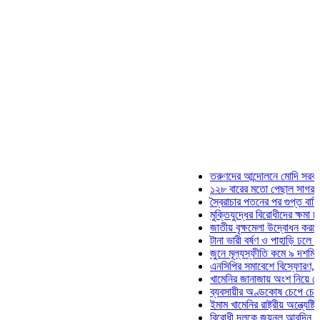
তরুণদের আন্দোলনে মোদি সরকার দুর্বল হয়
১২৮ বারের মতো পেছাল সাগর-রুনি হত্যা 
স্বৈরাচার পতনের পর গুপ্ত বাহিনীর আত্মপ্রক
মুক্তিযুদ্ধের বিরোধীদের ক্ষমা চাইতে হবে: ম
জাতীয় বৃক্ষমেলা উদ্বোধন করলেন প্রধানমন্ত
টানা ভারী বর্ষণ ও পাহাড়ি ঢলে পানিবন্দি চট্
জুনে মূল্যস্ফীতি কমে ৯ দশমিক ১৬ শতা
এনসিপির সমাবেশে বিস্ফোরণ, যুবলীগের দু
খামেনির জানাজায় অংশ নিয়ে দেশে ফিরলেন
ব্যবসায়ীর অণ্ডকোষ চেপে চেক-স্ট্যাম্পে 
ইমাম খামেনির রাষ্ট্রীয় অন্ত্যেষ্টিক্রিয়ায় 
বিরোধী দলকে জয়নুল আবদিন, আপনারা ৭১