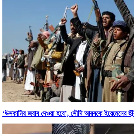
‘উসকানির জবাব দেওয়া হবে’, সৌদি আরবকে ইয়েমেনের হুঁশ