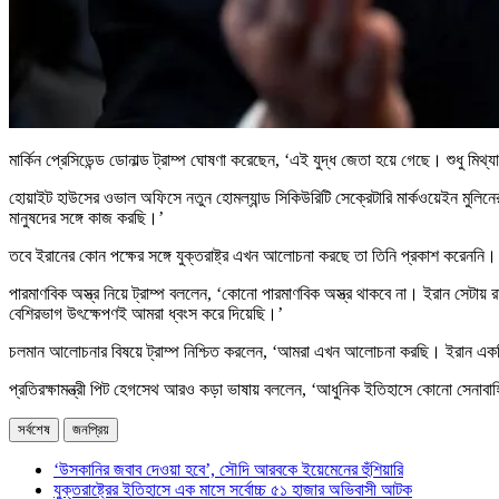
মার্কিন প্রেসিডেন্ড ডোনাল্ড ট্রাম্প ঘোষণা করেছেন, ‘এই যুদ্ধ জেতা হয়ে গেছে। শুধু মিথ
হোয়াইট হাউসের ওভাল অফিসে নতুন হোমল্যান্ড সিকিউরিটি সেক্রেটারি মার্কওয়েইন মুলি
মানুষদের সঙ্গে কাজ করছি।’
তবে ইরানের কোন পক্ষের সঙ্গে যুক্তরাষ্ট্র এখন আলোচনা করছে তা তিনি প্রকাশ করেননি।
পারমাণবিক অস্ত্র নিয়ে ট্রাম্প বললেন, ‘কোনো পারমাণবিক অস্ত্র থাকবে না। ইরান সে
বেশিরভাগ উৎক্ষেপণই আমরা ধ্বংস করে দিয়েছি।’
চলমান আলোচনার বিষয়ে ট্রাম্প নিশ্চিত করলেন, ‘আমরা এখন আলোচনা করছি। ইরান একটি 
প্রতিরক্ষামন্ত্রী পিট হেগসেথ আরও কড়া ভাষায় বললেন, ‘আধুনিক ইতিহাসে কোনো সে
সর্বশেষ
জনপ্রিয়
‘উসকানির জবাব দেওয়া হবে’, সৌদি আরবকে ইয়েমেনের হুঁশিয়ারি
যুক্তরাষ্ট্রের ইতিহাসে এক মাসে সর্বোচ্চ ৫১ হাজার অভিবাসী আটক