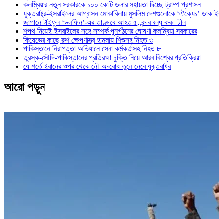
কলম্বিয়ার নতুন সরকারকে ১০০ কোটি ডলার সহায়তা দিচ্ছে ট্রাম্প প্রশাসন
যুক্তরাষ্ট্র-ইসরাইলের আগ্রাসন মোকাবিলায় মুসলিম দেশগুলোকে ‘ঐক্যের’ ডাক ই
জাপানে টাইফুন ‘ডলফিন’-এর তাণ্ডবে আহত ৫, বন্দর বন্ধ করল চীন
শপথ নিয়েই ইসরাইলের সঙ্গে সম্পর্ক পুনর্গঠনের ঘোষণা কলম্বিয়া সরকারের
কিয়েভের কাছে রুশ ক্ষেপণাস্ত্র হামলায় শিশুসহ নিহত ৩
পাকিস্তানে নিরাপত্তা অভিযানে সেনা কর্মকর্তাসহ নিহত ৮
তুরস্ক-সৌদি-পাকিস্তানের প্রতিরক্ষা চুক্তি নিয়ে আরব বিশ্বের প্রতিক্রিয়া
যে শর্তে ইরানের ওপর থেকে নৌ অবরোধ তুলে নেবে যুক্তরাষ্ট্র
আরো পড়ুন