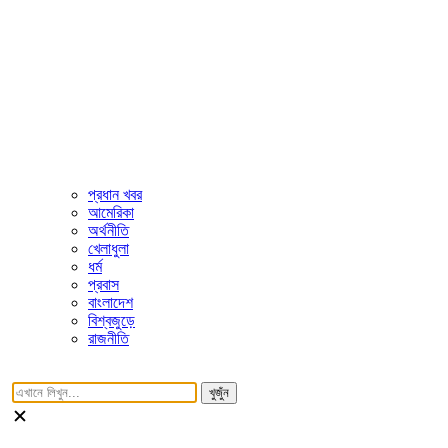
প্রধান খবর
আমেরিকা
অর্থনীতি
খেলাধুলা
ধর্ম
প্রবাস
বাংলাদেশ
বিশ্বজুড়ে
রাজনীতি
খুজুঁন