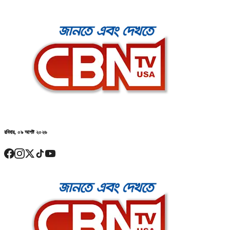
রবিবার, ০৯ আগষ্ট ২০২৬