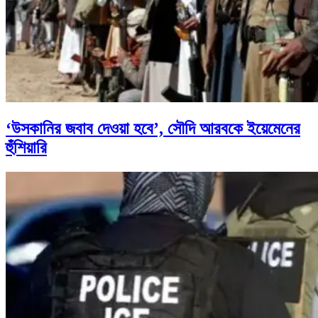
‘উসকানির জবাব দেওয়া হবে’, সৌদি আরবকে ইয়েমেনের
হুঁশিয়ারি