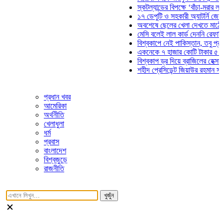
স্কটল্যান্ডের বিপক্ষে ‘বাঁচা-মরার লড়াইয়ে’
১৭ ডেপুটি ও সহকারী অ্যাটর্নি জেনারেলের
অবশেষে ছেলের খেলা দেখতে মাঠে আসছে
মেসি বলেই লাল কার্ড দেননি রেফারি! ফাউল
বিশ্বকাপে নেই পাকিস্তান, তবু প্রতিটি গ
একনেকে ৭ হাজার কোটি টাকার ৫ প্রকল্পে
বিশ্বকাপ ড্র দিয়ে ব্রাজিলের হেক্সা মিশন শু
শহীদ প্রেসিডেন্ট জিয়াউর রহমান সমাধিতে য
প্রধান খবর
আমেরিকা
অর্থনীতি
খেলাধুলা
ধর্ম
প্রবাস
বাংলাদেশ
বিশ্বজুড়ে
রাজনীতি
খুজুঁন