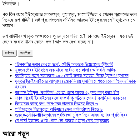
ইউক্রেন।
গত তিন বছরে ইউক্রেনের দোনেৎস্ক, লুহানস্ক, জাপোরিজ্জিয়া ও খেরসন প্রদেশের দখল
নিয়েছে রুশ বাহিনী। এই প্রদেশগুলোর সম্মিলিত আয়তন ইউক্রেনের মোট ভূখণ্ডের ১০
শতাংশ।
রুশ বাহিনীর দখলকৃত অঞ্চলগুলো পুনরুদ্ধারে মরিয়া চেষ্টা চালাচ্ছে ইউক্রেন। ফলে দুই
দেশের সংঘাত থামার কোনো লক্ষণ আপাতত দেখা যাচ্ছে না।
সর্বশেষ
জনপ্রিয়
‘উসকানির জবাব দেওয়া হবে’, সৌদি আরবকে ইয়েমেনের হুঁশিয়ারি
যুক্তরাষ্ট্রের ইতিহাসে এক মাসে সর্বোচ্চ ৫১ হাজার অভিবাসী আটক
কলম্বিয়ার নতুন সরকারকে ১০০ কোটি ডলার সহায়তা দিচ্ছে ট্রাম্প প্রশাসন
যুক্তরাষ্ট্র-ইসরাইলের আগ্রাসন মোকাবিলায় মুসলিম দেশগুলোকে ‘ঐক্যের’ ডাক
ইরানের
জাপানে টাইফুন ‘ডলফিন’-এর তাণ্ডবে আহত ৫, বন্দর বন্ধ করল চীন
শপথ নিয়েই ইসরাইলের সঙ্গে সম্পর্ক পুনর্গঠনের ঘোষণা কলম্বিয়া সরকারের
কিয়েভের কাছে রুশ ক্ষেপণাস্ত্র হামলায় শিশুসহ নিহত ৩
পাকিস্তানে নিরাপত্তা অভিযানে সেনা কর্মকর্তাসহ নিহত ৮
তুরস্ক-সৌদি-পাকিস্তানের প্রতিরক্ষা চুক্তি নিয়ে আরব বিশ্বের প্রতিক্রিয়া
যে শর্তে ইরানের ওপর থেকে নৌ অবরোধ তুলে নেবে যুক্তরাষ্ট্র
আরো পড়ুন