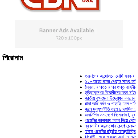
শিরোনাম
তরুণদের আন্দোলনে মোদি সরকার দুর্বল হয়ে
১২৮ বারের মতো পেছাল সাগর-রুনি হত্যা 
স্বৈরাচার পতনের পর গুপ্ত বাহিনীর আত্মপ্রক
মুক্তিযুদ্ধের বিরোধীদের ক্ষমা চাইতে হবে: মু
জাতীয় বৃক্ষমেলা উদ্বোধন করলেন প্রধানমন্ত
টানা ভারী বর্ষণ ও পাহাড়ি ঢলে পানিবন্দি চট্ট
জুনে মূল্যস্ফীতি কমে ৯ দশমিক ১৬ শতাং
এনসিপির সমাবেশে বিস্ফোরণ, যুবলীগের দুই
খামেনির জানাজায় অংশ নিয়ে দেশে ফিরলেন 
ব্যবসায়ীর অণ্ডকোষ চেপে চেক-স্ট্যাম্পে 
ইমাম খামেনির রাষ্ট্রীয় অন্ত্যেষ্টিক্রিয়ায় স
বিরোধী দলকে জয়নুল আবদিন, আপনারা ৭১