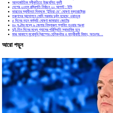
আন্তর্জাতিক স্বীকৃতিতে উচ্ছ্বসিত বুবলী
দেশের ২৩তম রাষ্ট্রপতি নির্বাচন ২০ আগস্ট : ইসি
ভারতের স্বাধীনতা দিবসকে ‘ইন্ডিয়া ডে’ ঘোষণা যুক্তরাষ্ট্রের
তরুণদের আন্দোলনে মোদি সরকার দুর্বল হয়েছে: ওয়াংচুক
৫ দিনের নতুন কর্মসূচি ঘোষণা জামায়াত জোটের
৪৮ ঘণ্টার মধ্যে ৬ জেলায় নিম্নাঞ্চল প্লাবিত হওয়ার শঙ্কা
দুই-তিন দিনের মধ্যে গ্যাসের পরিস্থিতি স্বাভাবিক হবে
মাঝ আকাশে মুখোমুখি ট্রাম্পের হেলিকপ্টার ও যাত্রীবাহী বিমান, অতঃপর…
আরো পড়ুন