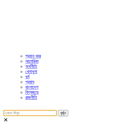
প্রধান খবর
আমেরিকা
অর্থনীতি
খেলাধুলা
ধর্ম
প্রবাস
বাংলাদেশ
বিশ্বজুড়ে
রাজনীতি
খুজুঁন