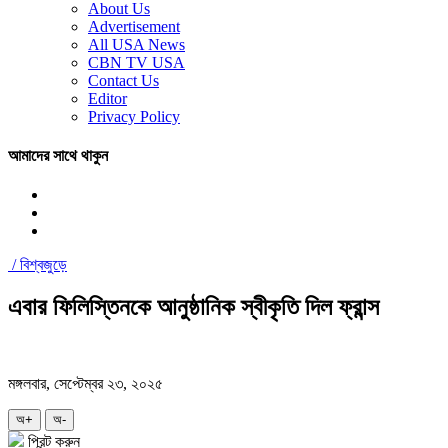
About Us
Advertisement
All USA News
CBN TV USA
Contact Us
Editor
Privacy Policy
আমাদের সাথে থাকুন
/
বিশ্বজুড়ে
এবার ফিলিস্তিনকে আনুষ্ঠানিক স্বীকৃতি দিল ফ্রান্স
মঙ্গলবার, সেপ্টেম্বর ২৩, ২০২৫
অ+
অ-
প্রিন্ট করুন