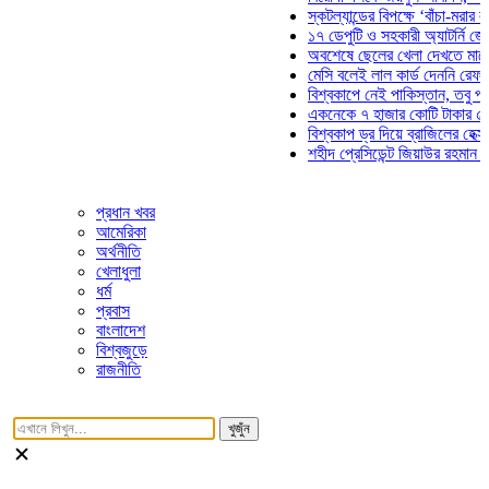
স্কটল্যান্ডের বিপক্ষে ‘বাঁচা-মরার লড়াইয়ে
১৭ ডেপুটি ও সহকারী অ্যাটর্নি জেনারেলে
অবশেষে ছেলের খেলা দেখতে মাঠে আসছ
মেসি বলেই লাল কার্ড দেননি রেফারি! ফাউ
বিশ্বকাপে নেই পাকিস্তান, তবু প্রতিটি 
একনেকে ৭ হাজার কোটি টাকার ৫ প্রকল্প
বিশ্বকাপ ড্র দিয়ে ব্রাজিলের হেক্সা মিশন শ
শহীদ প্রেসিডেন্ট জিয়াউর রহমান সমাধিতে 
প্রধান খবর
আমেরিকা
অর্থনীতি
খেলাধুলা
ধর্ম
প্রবাস
বাংলাদেশ
বিশ্বজুড়ে
রাজনীতি
খুজুঁন