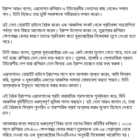
ট্রাম্প আরও বলেন, এরদোগান রাশিয়ান ও ইউক্রেনীয় নেতাদের কাছ থেকেও সম্মান
পান। তিনি নিজেও তার তুর্কি সমকক্ষকে গভীরভাবে সম্মান করেন।
দুই নেতা হোয়াইট হাউসে বৈঠক করেন এবং আঞ্চলিক সংকট থেকে প্রতিরক্ষা সহযোগিতা
পর্যন্ত নানা বিষয়ে আলোচনা করেন। ট্রাম্প উল্লেখ করেন যে, তুরস্কের রাশিয়ান
ক্ষেপণাস্ত্র কেনার কারণে তাদের প্রতিরক্ষা খাতে যুক্তরাষ্ট্রের নিষেধাজ্ঞা তুলে নেওয়া হতে
পারে।
তিনি আরও বলেন, তুরস্ক যুক্তরাষ্ট্রের এফ-৩৫ জেট কেনার সুযোগ পেতে পারে, তবে এর
শর্ত হচ্ছে রাশিয়ার তেল কেনা বন্ধ করতে হবে। তুরস্ক, হাঙ্গেরি ও স্লোভাকিয়া প্রধান
ইউরোপীয় দেশ যারা রাশিয়ান তেল কিনছে এবং ট্রাম্প চাচ্ছেন তারা বন্ধ করুক।
এরদোগানও হোয়াইট হাউসে ট্রাম্পের পাশে বসে আশাবাদ ব্যক্ত করেন, আমি বিশ্বাস
করি, তুরস্ক ও যুক্তরাষ্ট্র একত্রে আঞ্চলিক সমস্যা মোকাবেলা করতে পারবে। তিনি
হাল্কব্যাংক ইস্যুতে আলোচনা করার কথাও জানান।
এই বৈঠক ট্রাম্পের এরদোগানের প্রতি ধারাবাহিক প্রশংসাকে পুনর্ব্যক্ত করে, যিনি
আঞ্চলিক কূটনীতিতে গুরুত্বপূর্ণ ভূমিকা পালন করছেন। দুই নেতা আরও জানান যে, তারা
এই বৈঠককে বিশ্বাস পুনর্গঠন ও পারস্পরিক স্বার্থ অগ্রসর করার সুযোগ হিসেবে দেখতে
চান।
আনকারার জন্য সবচেয়ে গুরুত্বপূর্ণ বিষয় হলো তাদের বিমান বাহিনীর ভবিষ্যৎ। ২০১৯
সালে রাশিয়ার এস-৪০০ ক্ষেপণাস্ত্র কেনার কারণে তুরস্ককে এফ-৩৫ প্রোগ্রাম থেকে
সরিয়ে দেওয়া হয় এবং যুক্তরাষ্ট্রের সিএএটিএসএ অনুযায়ী নিষেধাজ্ঞা আরোপিত হয়।