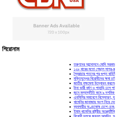
শিরোনাম
তরুণদের আন্দোলনে মোদি সরকার দুর্বল হয়
১২৮ বারের মতো পেছাল সাগর-রুনি হত্যা
স্বৈরাচার পতনের পর গুপ্ত বাহিনীর আত্মপ্র
মুক্তিযুদ্ধের বিরোধীদের ক্ষমা চাইতে হবে: 
জাতীয় বৃক্ষমেলা উদ্বোধন করলেন প্রধানমন্
টানা ভারী বর্ষণ ও পাহাড়ি ঢলে পানিবন্দি চট্
জুনে মূল্যস্ফীতি কমে ৯ দশমিক ১৬ শতা
এনসিপির সমাবেশে বিস্ফোরণ, যুবলীগের দু
খামেনির জানাজায় অংশ নিয়ে দেশে ফিরলেন
ব্যবসায়ীর অণ্ডকোষ চেপে চেক-স্ট্যাম্পে
ইমাম খামেনির রাষ্ট্রীয় অন্ত্যেষ্টিক্রিয়ায় 
বিরোধী দলকে জয়নুল আবদিন, আপনারা ৭