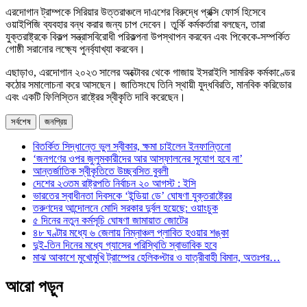
এরদোগান ট্রাম্পকে সিরিয়ার উত্তরাঞ্চলে দাএশের বিরুদ্ধে প্রক্সি ফোর্স হিসেবে
ওয়াইপিজি ব্যবহার বন্ধ করার জন্য চাপ দেবেন। তুর্কি কর্মকর্তারা বলছেন, তারা
যুক্তরাষ্ট্রকে বিকল্প সন্ত্রাসবিরোধী পরিকল্পনা উপস্থাপন করবেন এবং পিকেকে-সম্পর্কিত
গোষ্ঠী সরানোর লক্ষ্যে পুনর্ব্যাখ্যা করবেন।
এছাড়াও, এরদোগান ২০২৩ সালের অক্টোবর থেকে গাজায় ইসরাইলি সামরিক কর্মকাণ্ডের
কঠোর সমালোচনা করে আসছেন। জাতিসংঘে তিনি স্থায়ী যুদ্ধবিরতি, মানবিক করিডোর
এবং একটি ফিলিস্তিন রাষ্ট্রের স্বীকৃতি দাবি করেছেন।
সর্বশেষ
জনপ্রিয়
বিতর্কিত সিদ্ধান্তে ভুল স্বীকার, ক্ষমা চাইলেন ইনফান্তিনো
‘জনগণের ওপর জুলুমকারীদের আর আস্ফালনের সুযোগ হবে না’
আন্তর্জাতিক স্বীকৃতিতে উচ্ছ্বসিত বুবলী
দেশের ২৩তম রাষ্ট্রপতি নির্বাচন ২০ আগস্ট : ইসি
ভারতের স্বাধীনতা দিবসকে ‘ইন্ডিয়া ডে’ ঘোষণা যুক্তরাষ্ট্রের
তরুণদের আন্দোলনে মোদি সরকার দুর্বল হয়েছে: ওয়াংচুক
৫ দিনের নতুন কর্মসূচি ঘোষণা জামায়াত জোটের
৪৮ ঘণ্টার মধ্যে ৬ জেলায় নিম্নাঞ্চল প্লাবিত হওয়ার শঙ্কা
দুই-তিন দিনের মধ্যে গ্যাসের পরিস্থিতি স্বাভাবিক হবে
মাঝ আকাশে মুখোমুখি ট্রাম্পের হেলিকপ্টার ও যাত্রীবাহী বিমান, অতঃপর…
আরো পড়ুন