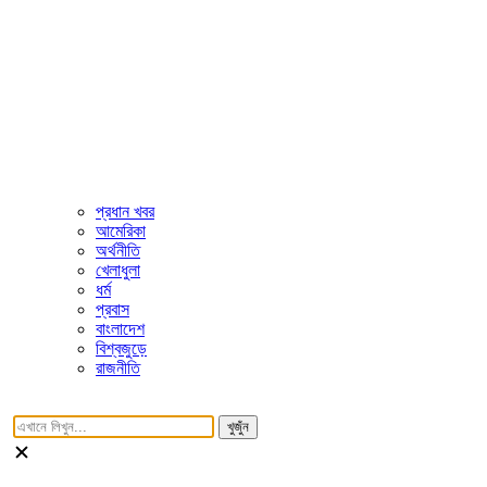
প্রধান খবর
আমেরিকা
অর্থনীতি
খেলাধুলা
ধর্ম
প্রবাস
বাংলাদেশ
বিশ্বজুড়ে
রাজনীতি
খুজুঁন