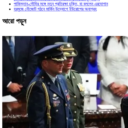
পাকিস্তান-সৌদির সঙ্গে নতুন প্রতিরক্ষা চুক্তি, যা বললেন এরদোগান
হরমুজে নৌজোট গঠনে মার্কিন উদ্যোগে ইউরোপের অনাগ্রহ
আরো পড়ুন