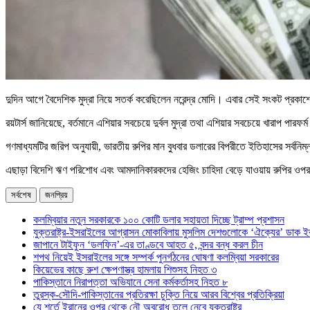
দুদিন আগে বৈদেশিক মুদ্রা নিয়ে সতর্ক করেছিলেন নরেন্দ্র মোদি। এবার সেই সংকট প্রকাশ
রয়টার্স জানিয়েছে, বর্তমানে এশিয়ার সবচেয়ে দুর্বল মুদ্রা তথা এশিয়ার সবচেয়ে খারাপ পার
গণমাধ্যমটির জরিপ অনুযায়ী, ভারতীয় রুপির মান বুধবার ডলারের বিপরীতে ইতিহাসের সর্বনি
এছাড়া বিদেশি ঋণ পরিশোধ এবং আমদানিকারকদের হেজিং চাহিদা বেড়ে যাওয়ায় রুপির ওপর চ
সর্বশেষ
জনপ্রিয়
কলম্বিয়ার নতুন সরকারকে ১০০ কোটি ডলার সহায়তা দিচ্ছে ট্রাম্প প্রশাসন
যুক্তরাষ্ট্র-ইসরাইলের আগ্রাসন মোকাবিলায় মুসলিম দেশগুলোকে ‘ঐক্যের’ ডাক ই
জাপানে টাইফুন ‘ডলফিন’-এর তাণ্ডবে আহত ৫, বন্দর বন্ধ করল চীন
শপথ নিয়েই ইসরাইলের সঙ্গে সম্পর্ক পুনর্গঠনের ঘোষণা কলম্বিয়া সরকারের
কিয়েভের কাছে রুশ ক্ষেপণাস্ত্র হামলায় শিশুসহ নিহত ৩
পাকিস্তানে নিরাপত্তা অভিযানে সেনা কর্মকর্তাসহ নিহত ৮
তুরস্ক-সৌদি-পাকিস্তানের প্রতিরক্ষা চুক্তি নিয়ে আরব বিশ্বের প্রতিক্রিয়া
যে শর্তে ইরানের ওপর থেকে নৌ অবরোধ তুলে নেবে যুক্তরাষ্ট্র