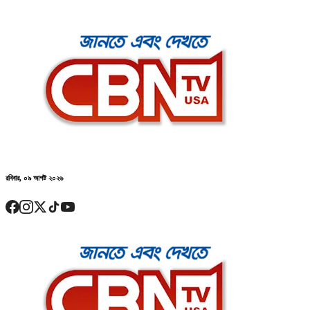
রবিবার, ০৯ আগষ্ট ২০২৬