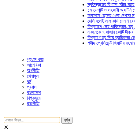
স্কটল্যান্ডের বিপক্ষে ‘বাঁচা-মরার লড়াই
১৭ ডেপুটি ও সহকারী অ্যাটর্নি জেনারে
অবশেষে ছেলের খেলা দেখতে মাঠে আস
মেসি বলেই লাল কার্ড দেননি রেফারি! ফা
বিশ্বকাপে নেই পাকিস্তান, তবু প্রতিট
একনেকে ৭ হাজার কোটি টাকার ৫ প্রকল
বিশ্বকাপ ড্র দিয়ে ব্রাজিলের হেক্সা মিশন
শহীদ প্রেসিডেন্ট জিয়াউর রহমান সমাধিত
প্রধান খবর
আমেরিকা
অর্থনীতি
খেলাধুলা
ধর্ম
প্রবাস
বাংলাদেশ
বিশ্বজুড়ে
রাজনীতি
খুজুঁন