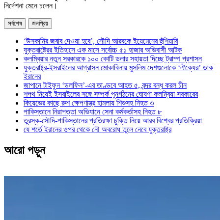
নির্দেশনা মেনে চলেন।
সর্বশেষ
জনপ্রিয়
‘উসকানির জবাব দেওয়া হবে’, সৌদি আরবকে ইয়েমেনের হুঁশিয়ারি
যুক্তরাষ্ট্রের ইতিহাসে এক মাসে সর্বোচ্চ ৫১ হাজার অভিবাসী আটক
কলম্বিয়ার নতুন সরকারকে ১০০ কোটি ডলার সহায়তা দিচ্ছে ট্রাম্প প্রশাসন
যুক্তরাষ্ট্র-ইসরাইলের আগ্রাসন মোকাবিলায় মুসলিম দেশগুলোকে ‘ঐক্যের’ ডাক
ইরানের
জাপানে টাইফুন ‘ডলফিন’-এর তাণ্ডবে আহত ৫, বন্দর বন্ধ করল চীন
শপথ নিয়েই ইসরাইলের সঙ্গে সম্পর্ক পুনর্গঠনের ঘোষণা কলম্বিয়া সরকারের
কিয়েভের কাছে রুশ ক্ষেপণাস্ত্র হামলায় শিশুসহ নিহত ৩
পাকিস্তানে নিরাপত্তা অভিযানে সেনা কর্মকর্তাসহ নিহত ৮
তুরস্ক-সৌদি-পাকিস্তানের প্রতিরক্ষা চুক্তি নিয়ে আরব বিশ্বের প্রতিক্রিয়া
যে শর্তে ইরানের ওপর থেকে নৌ অবরোধ তুলে নেবে যুক্তরাষ্ট্র
আরো পড়ুন