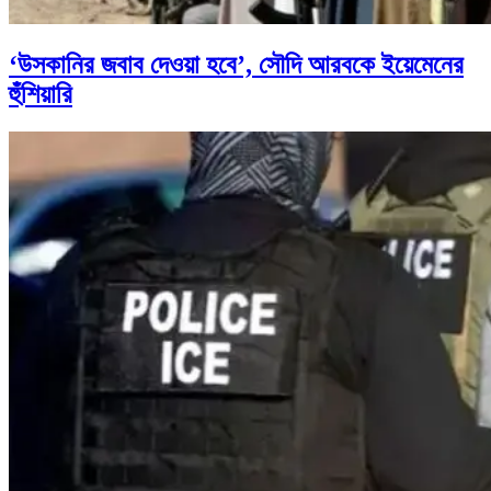
‘উসকানির জবাব দেওয়া হবে’, সৌদি আরবকে ইয়েমেনের
হুঁশিয়ারি