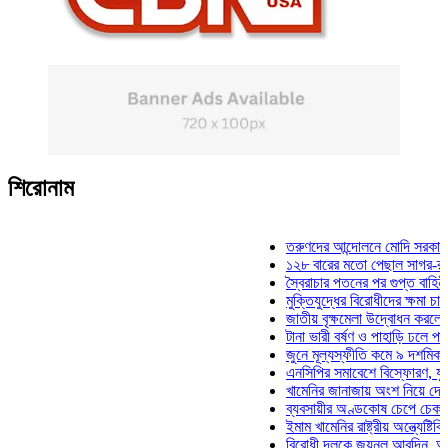
শিরোনাম
তরুণদের আন্দোলনে মোদি সরকার দুর্বল হ
১২৮ বারের মতো পেছাল সাগর-রুনি হত্য
স্বৈরাচার পতনের পর গুপ্ত বাহিনীর আত্মপ্
মুক্তিযুদ্ধের বিরোধীদের ক্ষমা চাইতে হবে:
জাতীয় বৃক্ষমেলা উদ্বোধন করলেন প্রধানম
টানা ভারী বর্ষণ ও পাহাড়ি ঢলে পানিবন্দি চ
জুনে মূল্যস্ফীতি কমে ৯ দশমিক ১৬ শ
এনসিপির সমাবেশে বিস্ফোরণ, যুবলীগের 
খামেনির জানাজায় অংশ নিয়ে দেশে ফিরল
ব্যবসায়ীর অণ্ডকোষ চেপে চেক-স্ট্যাম্প
ইমাম খামেনির রাষ্ট্রীয় অন্ত্যেষ্টিক্রিয়া
বিরোধী দলকে জয়নুল আবদিন, আপনারা 