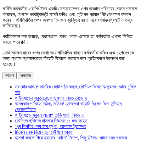
মার্কিন কর্মকর্তারা ওয়াশিংটনের একটি সেনাক্যাম্পের ওপর অজ্ঞাত পরিচয়ের ড্রোন শনাক্ত
করেছেন, যেখানে পররাষ্ট্রমন্ত্রী মার্কো রুবিও এবং পেন্টাগন প্রধান পিট হেগসেথ বসবাস
করেন। পরিস্থিতির ওপর অবগত তিনজন ব্যক্তির বরাত দিয়ে সংবাদমাধ্যমটি এ তথ্য
জানিয়েছে।
প্রতিবেদনে বলা হয়েছে, ড্রোনগুলো কোথা থেকে এসেছে তা কর্মকর্তারা এখনো নিশ্চিত
করতে পারেননি।
ফোর্ট ম্যাকনায়ারের ওপর ড্রোনের উপস্থিতির কারণে কর্মকর্তারা রুবিও এবং হেগসেথকে
অন্য স্থানে স্থানান্তরের বিষয়টি বিবেচনা করছেন বলে প্রতিবেদনে উল্লেখ করা
হয়েছে।
সর্বশেষ
জনপ্রিয়
ন্যাটোর আদলে সামরিক জোট গঠন করছে সৌদি-পাকিস্তান-তুরস্ক, আজ চুক্তি
সই
থাইল্যান্ডের স্কুলে বন্দুক হামলায় নিহত বেড়ে ৭
অন্ধকার গাড়িতে বৈঠক, সত্যিই মোজতবা খামেনি ছিলেন কিনা সন্দিহান
পেজেশকিয়ান
থাইল্যান্ডে স্কুলে এলোপাতাড়ি গুলি, নিহত ৭
সৌদিতে হুথিদের হামলায় শিশুসহ ১১ জন আহত
‘খুব শিগগির শেষ হবে যুদ্ধ’, আশাবাদ ট্রাম্পের
চিকেন নেক নিয়ে নতুন কৌশলে ভারত
হামলা করতে গিয়ে ইরানের ‘ফাঁদে’ ট্রাম্প, পিছু হটলেও ঘটবে চরম পরাজয়