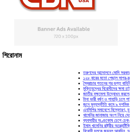
শিরোনাম
তরুণদের আন্দোলনে মোদি সরকার দুর্বল হয়
১২৮ বারের মতো পেছাল সাগর-রুনি হত্যা
স্বৈরাচার পতনের পর গুপ্ত বাহিনীর আত্মপ্র
মুক্তিযুদ্ধের বিরোধীদের ক্ষমা চাইতে হবে: 
জাতীয় বৃক্ষমেলা উদ্বোধন করলেন প্রধানমন্
টানা ভারী বর্ষণ ও পাহাড়ি ঢলে পানিবন্দি চট্
জুনে মূল্যস্ফীতি কমে ৯ দশমিক ১৬ শতা
এনসিপির সমাবেশে বিস্ফোরণ, যুবলীগের দু
খামেনির জানাজায় অংশ নিয়ে দেশে ফিরলেন
ব্যবসায়ীর অণ্ডকোষ চেপে চেক-স্ট্যাম্পে
ইমাম খামেনির রাষ্ট্রীয় অন্ত্যেষ্টিক্রিয়ায়
বিরোধী দলকে জয়নুল আবদিন, আপনারা ৭