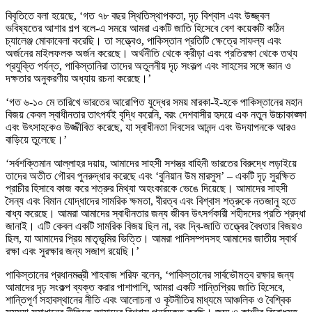
বিবৃতিতে বলা হয়েছে, ‘গত ৭৮ বছর স্থিতিস্থাপকতা, দৃঢ় বিশ্বাস এবং উজ্জ্বল
ভবিষ্যতের আশার গল্প বলে-এ সময়ে আমরা একটি জাতি হিসেবে বেশ কয়েকটি কঠিন
চ্যালেঞ্জ মোকাবেলা করেছি। তা সত্ত্বেও, পাকিস্তান প্রতিটি ক্ষেত্রে সাফল্য এবং
অর্জনের মাইলফলক অর্জন করেছে। অর্থনীতি থেকে ক্রীড়া এবং প্রতিরক্ষা থেকে তথ্য
প্রযুক্তি পর্যন্ত, পাকিস্তানিরা তাদের অতুলনীয় দৃঢ় সংকল্প এবং সাহসের সঙ্গে জ্ঞান ও
দক্ষতার অনুকরণীয় অধ্যায় রচনা করেছে।’
‘গত ৬-১০ মে তারিখে ভারতের আরোপিত যুদ্ধের সময় মারকা-ই-হকে পাকিস্তানের মহান
বিজয় কেবল স্বাধীনতার তাৎপর্যই বৃদ্ধি করেনি, বরং দেশবাসীর হৃদয়ে এক নতুন উচ্চাকাঙ্ক্ষা
এবং উৎসাহকেও উজ্জীবিত করেছে, যা স্বাধীনতা দিবসের আনন্দ এবং উদযাপনকে আরও
বাড়িয়ে তুলেছে।’
‘সর্বশক্তিমান আল্লাহর দয়ায়, আমাদের সাহসী সশস্ত্র বাহিনী ভারতের বিরুদ্ধে লড়াইয়ে
তাদের অতীত গৌরব পুনরুদ্ধার করেছে এবং ‘বুনিয়ান উম মারসুস’ – একটি দৃঢ় সুরক্ষিত
প্রাচীর হিসাবে কাজ করে শত্রুর মিথ্যা অহংকারকে ভেঙে দিয়েছে। আমাদের সাহসী
সৈন্য এবং বিমান যোদ্ধাদের সামরিক ক্ষমতা, বীরত্ব এবং বিশ্বাস শত্রুকে নতজানু হতে
বাধ্য করেছে। আমরা আমাদের স্বাধীনতার জন্য জীবন উৎসর্গকারী শহীদদের প্রতি শ্রদ্ধা
জানাই। এটি কেবল একটি সামরিক বিজয় ছিল না, বরং দ্বি-জাতি তত্ত্বের বৈধতার বিজয়ও
ছিল, যা আমাদের প্রিয় মাতৃভূমির ভিত্তি। আমরা পানিসম্পদসহ আমাদের জাতীয় স্বার্থ
রক্ষা এবং সুরক্ষার জন্য সজাগ রয়েছি।’
পাকিস্তানের প্রধানমন্ত্রী শাহবাজ শরিফ বলেন, ‘পাকিস্তানের সার্বভৌমত্ব রক্ষার জন্য
আমাদের দৃঢ় সংকল্প ব্যক্ত করার পাশাপাশি, আমরা একটি শান্তিপ্রিয় জাতি হিসেবে,
শান্তিপূর্ণ সহাবস্থানের নীতি এবং আলোচনা ও কূটনীতির মাধ্যমে আঞ্চলিক ও বৈশ্বিক