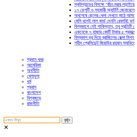
স্কটল্যান্ডের বিপক্ষে ‘বাঁচা-মরার লড়াইয়ে’ মাঠে ন
১৭ ডেপুটি ও সহকারী অ্যাটর্নি জেনারেলের পদত্য
অবশেষে ছেলের খেলা দেখতে মাঠে আসছেন ভোজি
মেসি বলেই লাল কার্ড দেননি রেফারি! ফাউল নিয়ে ব
বিশ্বকাপে নেই পাকিস্তান, তবু প্রতিটি গোলে থা
একনেকে ৭ হাজার কোটি টাকার ৫ প্রকল্পের অনু
বিশ্বকাপ ড্র দিয়ে ব্রাজিলের হেক্সা মিশন শুরু
শহীদ প্রেসিডেন্ট জিয়াউর রহমান সমাধিতে যুবদলের
প্রধান খবর
আমেরিকা
অর্থনীতি
খেলাধুলা
ধর্ম
প্রবাস
বাংলাদেশ
বিশ্বজুড়ে
রাজনীতি
খুজুঁন