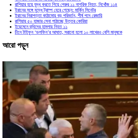
রাশিয়ার হয়ে যুদ্ধ করতে গিয়ে পেরুর ১১ নাগরিক নিহত, নিখোঁজ ১১৪
ইরানের সঙ্গে যুদ্ধে ট্রাম্প হেরে গেছেন: মার্কিন সিনেটর
ইরানের নিরাপত্তা কাঠামোয় বড় পরিবর্তন, শীর্ষ পদে রেজায়ি
রাশিয়ায় ৫০ হাজার সেনা পাঠাচ্ছে উত্তর কোরিয়া
ইয়েমেনে হুথিদের হামলায় নিহত ১১
চীনে টাইফুন ‘ডলফিন’র আঘাত, সরানো হলো ১০ লাখেরও বেশি মানুষকে
আরো পড়ুন