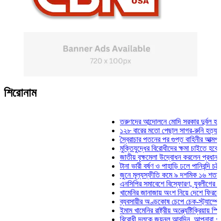
শিরোনাম
তরুণদের আন্দোলনে মোদি সরকার দুর্বল হয়েছে: ওয
১২৮ বারের মতো পেছাল সাগর-রুনি হত্যা মামলার
স্বৈরাচার পতনের পর গুপ্ত বাহিনীর আত্মপ্রকাশ: প্র
মুক্তিযুদ্ধের বিরোধীদের ক্ষমা চাইতে হবে: মুক্তিযু
জাতীয় বৃক্ষমেলা উদ্বোধন করলেন প্রধানমন্ত্রী
টানা ভারী বর্ষণ ও পাহাড়ি ঢলে পানিবন্দি চট্টগ্রামে 
জুনে মূল্যস্ফীতি কমে ৯ দশমিক ১৬ শতাংশ
এনসিপির সমাবেশে বিস্ফোরণ, যুবলীগের দুই নেতাক
খামেনির জানাজায় অংশ নিয়ে দেশে ফিরলেন স্পিকা
ব্যবসায়ীর অণ্ডকোষ চেপে চেক-স্ট্যাম্পে স্বাক্ষ
ইমাম খামেনির রাষ্ট্রীয় অন্ত্যেষ্টিক্রিয়ায় স্পিকারে
বিরোধী দলকে জয়নুল আবদিন, আপনারা ৭১ সালে 