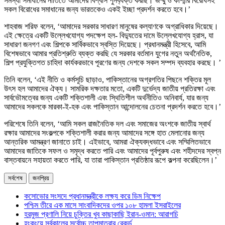
সমস্যা সমাধানের নীতিতে আমাদের বিশ্বাস পুনর্ব্যক্ত করছি। জম্মু ও কাশ্মীর বিরোধসহ
সকল বিরোধের সমাধানের জন্য ভারতকেও একই ইচ্ছা প্রদর্শন করতে হবে।’
শাহবাজ শরিফ বলেন, ‘আমাদের সরকার সাধারণ মানুষের কল্যাণকে অগ্রাধিকার দিয়েছে।
এই ক্ষেত্রে একটি উল্লেখযোগ্য পদক্ষেপ হল- বিদ্যুতের দামে উল্লেখযোগ্য হ্রাস, যা
সাধারণ জনগণ এবং শিল্পকে সার্বিকভাবে স্বস্তি দিয়েছে। প্রধানমন্ত্রী হিসেবে, আমি
বিশেষভাবে আমার প্রতিশ্রুতি ব্যক্ত করছি যে সরকার বর্তমান যুগের নতুন অর্থনৈতিক,
শিল্প প্রযুক্তিগত চাহিদা কার্যকরভাবে পূরণের জন্য দেশকে সকল সম্পদ ব্যবহার করছে। ’
তিনি বলেন, ‘এই নীতি ও কর্মসূচি ছাড়াও, পাকিস্তানের অগ্রগতির পিছনে শক্তির মূল
উৎস হল আমাদের ঐক্য। সামরিক দক্ষতার মতো, একটি দুর্ভেদ্য জাতীয় প্রতিরক্ষা এবং
সার্বভৌমত্বের জন্য একটি শক্তিশালী এবং স্থিতিশীল অর্থনীতিও অনিবার্য, যার জন্য
আমাদের সকলকে মারকা-ই-হক এবং পাকিস্তান আন্দোলনের চেতনা প্রদর্শন করতে হবে।’
পরিশেষে তিনি বলেন, ‘আমি সকল রাজনৈতিক দল এবং সমাজের অংশকে জাতীয় স্বার্থ
রক্ষার আমাদের সংকল্পকে শক্তিশালী করার জন্য আমাদের সঙ্গে হাত মেলানোর জন্য
আন্তরিক আমন্ত্রণ জানাতে চাই। এইভাবে, আমরা ঐক্যবদ্ধভাবে এবং সম্মিলিতভাবে
আমাদের জাতিকে সফল ও সমৃদ্ধ করতে পারি এবং আমাদের পূর্বপুরুষ এবং শহীদদের স্বপ্ন
বাস্তবায়নে সহায়তা করতে পারি, যা তারা পাকিস্তান প্রতিষ্ঠার রূপে কল্পনা করেছিলেন।’
সর্বশেষ
জনপ্রিয়
কসোভোর সংসদে প্রধানমন্ত্রীকে লক্ষ্য করে ডিম নিক্ষেপ
পশ্চিম তীরে এক মাসে সাংবাদিকদের ওপর ১০৮ হামলা ইসরাইলের
হরমুজ প্রণালি নিয়ে চুক্তির খুব কাছাকাছি ইরান-ওমান: আরাগচি
হংকংয়ে সর্বকালের সর্বোচ্চ তাপমাত্রার রেকর্ড