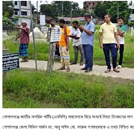
গোপালগঞ্জে জাতীয় নাগরিক পার্টির (এনসিপি) সমাবেশকে ঘিরে সংঘর্ষে নিহত তিনজনের ল
গোপালগঞ্জ জেলা সিভিল সার্জন ডা. আবু সাঈদ মো. ফারুক গণমাধ্যমকে এ তথ্য নিশ্চিত 