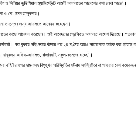
রিখ ও সিনিয়র জুডিশিয়াল ম্যাজিস্ট্রেট আমলী আদালতের আদেশের কথা লেখা আছে’।
না ও মো. ইমন তালুকদার।
র্তা ময়না তদন্তের জন্য আদালতে আবেদন করেছেন।
বিজ্ঞ আদালতের কাছে আবেদন করেছেন। ওই আবেদনের প্রেক্ষিতে আদালত আদেশ দিয়েছে। গতক
িশ কর্মকর্তা। গত বুধবার সহিংসতার ঘটনায় গত ২৪ ঘণ্টায় আরও সাতজনকে আটক করা হয়েছে 
ছে। মানুষজন অফিস-আদালত, বাজারঘাট, স্কুল-কলেজে যাচ্ছে’।
া বাহিনীর ওপর হামলাসহ বিশৃঙ্খল পরিস্থিতির ঘটনায় সংশ্লিষ্টতা না পাওয়ায় বেশ কয়ে