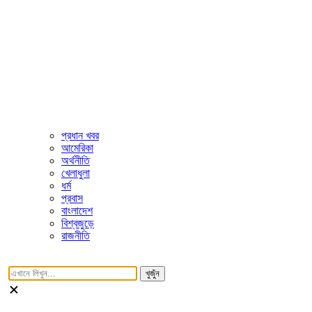
প্রধান খবর
আমেরিকা
অর্থনীতি
খেলাধুলা
ধর্ম
প্রবাস
বাংলাদেশ
বিশ্বজুড়ে
রাজনীতি
খুজুঁন