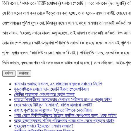
তিনি বলেন, ‘আদালতের চিঠিটি (সোমবার) সকালে পেয়েছি। এতে কালকের (২০ জুলাই) তা
যে তিন জনের লাশ কবর থেকে উত্তোলন করা হচ্ছে, তারা হলেন- রমজান কাজী, সোহেল রা
গোপালগঞ্জের পুলিশ সুপার মো. মিজানুর রহমান জানান, হত্যা মামলার তদন্তকারী কর্মক
তার ভাষায়, ‘যেহেতু এখানে মামলা রুজু হয়েছে, তাই মামলার তদন্তকারী কর্মকর্তা 
সোমবার গোপালগঞ্জের আইন-শৃঙ্খলা পরিস্থিতি স্বাভাবিক রয়েছে বলেও জানান এই পুল
পুলিশ সুপার বলেন, ‘কারফিউ ও ১৪৪ ধারা জারি নাই। পরিস্থিতি শান্ত, স্বাভাবিক রয়ে
তিনি জানান, বুধবারের পর মোট ৩১৩ জনকে আটক করা হয়েছে। তবে সহিংসতা, আইন-শৃঙ্খল
সর্বশেষ
জনপ্রিয়
কানাডায় ভয়াবহ দাবানল, ২০ হাজারের মানুষকে সরানোর নির্দেশ
যুক্তরাষ্ট্রকে কোনো ছাড় দেয়নি ইরান: পেজেশকিয়ান
সৌদির আরামকো শোধনাগারে ড্রোন হামলা
ভারতে শিক্ষার্থীদের আত্মহত্যার নেপথ্যে ‘পরীক্ষার চাপ ও প্রশ্ন ফাঁস’
ধেয়ে আসছে টাইফুন ‘ডলফিন’, বাতিল হাজারো ফ্লাইট
রাফাহ পুনর্গঠনের অনুমোদন ইস্যুতে বিপাকে নেতানিয়াহু
গাজা থেকে ফিলিস্তিনিদের উচ্ছেদ মুসলিম দেশগুলোর জন্য ‘রেড লাইন’
অস্ত্র হস্তান্তরসহ শান্তি পরিকল্পনার পরের ধাপে যেতে প্রস্তুত হামাস
গৃহযুদ্ধে গড়াবে ইয়েমেনে চলমান সংঘাত?