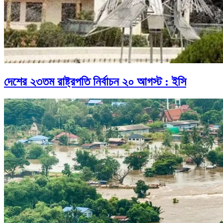
দেশের ২৩তম রাষ্ট্রপতি নির্বাচন ২০ আগস্ট : ইসি