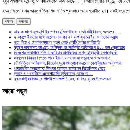
ইয়ুথ এমপাওয়ারমেন্ট ফান্ড’ পর্যবেক্ষণেও কাজ করছেন। এর আগে গ্লোবাল স্টুডেন্ট ফোরামের 
২০২১ সালে রিফাদ আন্তর্জাতিক শিশু শান্তি পুরস্কারে জন্য মনোনীত হন। একই বছর গ্ল
সর্বশেষ
জনপ্রিয়
মাঝ আকাশে মুখোমুখি ট্রাম্পের হেলিকপ্টার ও যাত্রীবাহী বিমান, অতঃপর…
২ কারণে ইরানের সঙ্গে আলোচনায় বার বার ব্যর্থ যুক্তরাষ্ট্র, জানালেন ভ্যান্স
ভুয়া বিয়ে ও সেনাসদস্যদের মৃত্যু বেচে কোটি টাকার জালিয়াতি
ফ্রান্সে দাবানলের তাণ্ডব, অগ্নিকাণ্ড-সংশ্লিষ্ট অভিযোগে ৪০২ জন গ্রেফতার
বিদেশের কারাগারে দক্ষিণ কোরিয়ার নাগরিকের সংখ্যা ঊর্ধ্বমুখী, নেপথ্যে কী
হরমুজের নিয়ন্ত্রণ পেতে পারে ইরান, ওমানের সঙ্গে চুক্তিতে অগ্রগতি
চৌর্যবৃত্তির অভিযোগ, বিতর্কের মুখে পদত্যাগ করলেন কেমব্রিজের অধ্যাপক
পারমাণবিক অস্ত্রমুক্ত বিশ্বের আহ্বান জানালেন হিরোশিমার মেয়র
লন্ডনে ৪ পথচারীকে এলোপাতাড়ি ছুরিকাঘাত, অতঃপর…
যুক্তরাষ্ট্রের বিরুদ্ধে পালটা পদক্ষেপ চীনের, বাণিজ্য যুদ্ধে ‍উত্তেজনা
আরো পড়ুন