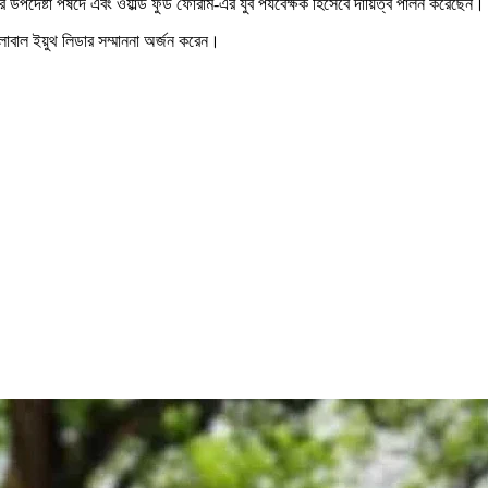
উপদেষ্টা পর্ষদে এবং ওয়ার্ল্ড ফুড ফোরাম-এর যুব পর্যবেক্ষক হিসেবে দায়িত্ব পালন করেছেন।
োবাল ইয়ুথ লিডার সম্মাননা অর্জন করেন।