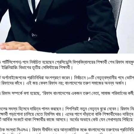
র্টিসিপেশন) পদে নির্বাচিত হয়েছেন প্রেসিডেন্সি বিশ্ববিদ্যালয়ের শিক্ষার্থী শেখ রিফাদ মা
ইঞ্জিনিয়ারিং বিভাগের তৃতীয় সেমিস্টারের শিক্ষার্থী।
ডেন্ট অর্গানাইজেশনের প্রতিনিধিরা অংশগ্রহণ করেন। নির্বাচনে ১০টি নেতৃত্বস্থানীয় পদে
 এখন রিফাদের কাঁধে। এই জয় কেবল রিফাদ নয়; বাংলাদেশের তরুণ সমাজের অনন্য অর্জন।
 সম্পর্কে বলা হয়েছে, ‌‘রিফাদ বাংলাদেশের একজন তরুণ নেতা, সামাজ পরিবর্তনের কর্মী,
শক দলের সদস্য হিসেবে দায়িত্ব পালন করছেন। শিগগিরই নতুন নেতৃত্ব বুঝে নেবেন। রিফাদ নিজে
র্থী পড়াশোনা চালিয়ে যেতে হিমশিম খায়। এদের পাশে দাঁড়ানো বাকি শিক্ষার্থীদেরও দায়িত্ব।
টি আর্থিক সংকটে থাকা শিক্ষার্থীর কাজে আসবে। অর্থের অভাবে কেউ যেন লেখাপড়ায় পিছিয়ে
্তর্জাতিক সংস্থা সিএসএ। রিফাদ দীর্ঘদিন ধরে আন্তর্জাতিক মঞ্চে বাংলাদেশের তরুণদের প