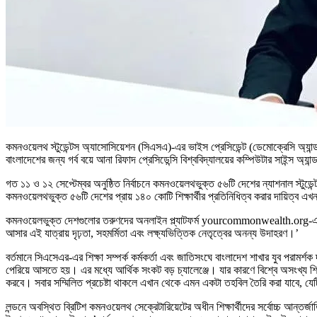
কমনওয়েলথ স্টুডেন্টস অ্যাসোসিয়েশন (সিএসএ)-এর ভাইস প্রেসিডেন্ট (ডেমোক্রেসি অ্যান্ড পা
বাংলাদেশের জন্য গর্ব বয়ে আনা রিফাদ প্রেসিডেন্সি বিশ্ববিদ্যালয়ের কম্পিউটার সাইন্স অ্যান্ড 
গত ১১ ও ১২ সেপ্টেম্বর অনুষ্ঠিত নির্বাচনে কমনওয়েলথভুক্ত ৫৬টি দেশের ন্যাশনাল স্টু
কমনওয়েলথভুক্ত ৫৬টি দেশের প্রায় ১৪০ কোটি শিক্ষার্থীর প্রতিনিধিত্ব করার দায়িত্ব
কমনওয়েলভুক্ত দেশগুলোর তরুণদের অনলাইন প্ল্যাটফর্ম yourcommonwealth.org-এ রিফাদ
আসার এই যাত্রায় দৃঢ়তা, সহমর্মিতা এবং লক্ষ্যভিত্তিক নেতৃত্বের অনন্য উদাহরণ।’
বর্তমানে সিএসেএর-এর শিক্ষা সম্পর্ক কর্মকর্তা এবং জাতিসংঘে বাংলাদেশ শাখার যুব পরামর্
পেরিয়ে আসতে হয়। এর মধ্যে আর্থিক সংকট বড় চ্যালেঞ্জে। যার কারণে বিশ্বে অসংখ্য শিক্ষা
করবে। সবার সম্মিলিত প্রচেষ্টা থাকলে এখান থেকে এমন একটা তহবিল তৈরি করা যাবে, যে
লন্ডনে অবস্থিত ব্রিটিশ কমনওয়েলথ সেক্রেটারিয়েটের অধীন শিক্ষার্থীদের সর্বোচ্চ আন