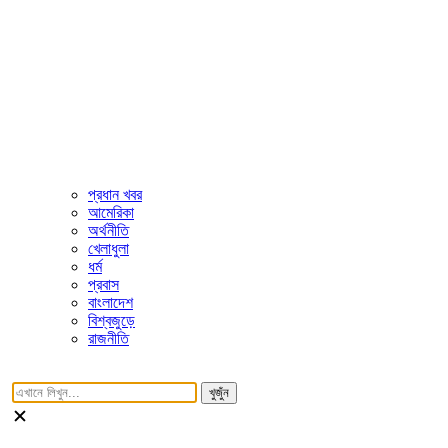
প্রধান খবর
আমেরিকা
অর্থনীতি
খেলাধুলা
ধর্ম
প্রবাস
বাংলাদেশ
বিশ্বজুড়ে
রাজনীতি
খুজুঁন