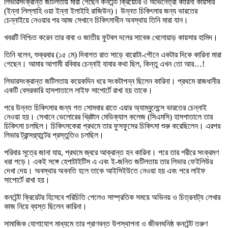
লিভারসংক্রান্ত জটিলতায় মারা গেছেন কনটেন্ট ক্রিয়েটর ও অভিনেত্রী কারিনা কায়সার
(ইন্না লিল্লাহি ওয়া ইন্না ইলাইহি রাজিউন)। উন্নত চিকিৎসার জন্য ভারতের
চেন্নাইয়ে নেওয়ার পর আজ সেখানে চিকিৎসাধীন অবস্থায় তিনি মারা যান।
খবরটি নিশ্চিত করেন তার বাবা ও জাতীয় ফুটবল দলের সাবেক খেলোয়াড় কায়সার হামিদ।
তিনি বলেন, শুক্রবার (১৫ মে) দিবাগত রাত সাড়ে বারোটা-পৌনে একটার দিকে কারিনা মারা
গেছেন। আমার আগামী রবিবার চেন্নাই যাবার কথা ছিল, কিন্তু এখন তো আর…!
লিভারসংক্রান্ত জটিলতায় কয়েকদিন ধরে সংকটাপন্ন ছিলেন কারিনা। প্রথমে রাজধানীর
একটি বেসরকারি হাসপাতালে লাইফ সাপোর্টে রাখা হয় তাকে।
পরে উন্নত চিকিৎসার জন্য গত সোমবার রাতে এয়ার অ্যাম্বুলেন্সে ভারতের চেন্নাই
নেওয়া হয়। সেখানে ভেলোরের খ্রিষ্টান মেডিক্যাল কলেজ (সিএমসি) হাসপাতালে তার
চিকিৎসা চলছিল। চিকিৎসকেরা প্রথমে তার ফুসফুসের চিকিৎসা শুরু করেছিলেন। এরপর
লিভার ট্রান্সপ্ল্যান্টের প্রস্তুতিও চলছিল।
পরিবার সূত্রে জানা যায়, প্রথমে জ্বরে আক্রান্ত হন কারিনা। পরে তার শরীরে সংক্রমণ
ধরা পড়ে। একই সঙ্গে হেপাটাইটিস এ এবং ই-জনিত জটিলতায় তার লিভার ফেইলিউর
দেখা দেয়। অবস্থার অবনতি হলে তাকে আইসিইউতে নেওয়া হয় এবং পরে লাইফ
সাপোর্টে রাখা হয়।
কনটেন্ট ক্রিয়েটর হিসেবে পরিচিতি পেলেও সাম্প্রতিক সময়ে অভিনয় ও চিত্রনাট্য লেখার
কাজ নিয়ে ব্যস্ত ছিলেন কারিনা।
সামাজিক যোগাযোগ মাধ্যমে তার প্রাণবন্ত উপস্থাপনা ও জীবনঘনিষ্ঠ কনটেন্ট তরুণ