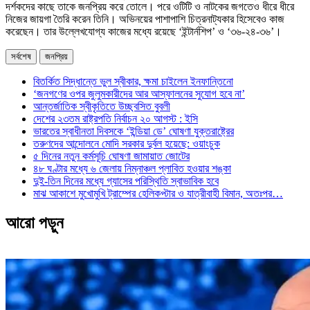
দর্শকদের কাছে তাকে জনপ্রিয় করে তোলে। পরে ওটিটি ও নাটকের জগতেও ধীরে ধীরে
নিজের জায়গা তৈরি করেন তিনি। অভিনয়ের পাশাপাশি চিত্রনাট্যকার হিসেবেও কাজ
করেছেন। তার উল্লেখযোগ্য কাজের মধ্যে রয়েছে ‘ইন্টার্নশিপ’ ও ‘৩৬-২৪-৩৬’।
সর্বশেষ
জনপ্রিয়
বিতর্কিত সিদ্ধান্তে ভুল স্বীকার, ক্ষমা চাইলেন ইনফান্তিনো
‘জনগণের ওপর জুলুমকারীদের আর আস্ফালনের সুযোগ হবে না’
আন্তর্জাতিক স্বীকৃতিতে উচ্ছ্বসিত বুবলী
দেশের ২৩তম রাষ্ট্রপতি নির্বাচন ২০ আগস্ট : ইসি
ভারতের স্বাধীনতা দিবসকে ‘ইন্ডিয়া ডে’ ঘোষণা যুক্তরাষ্ট্রের
তরুণদের আন্দোলনে মোদি সরকার দুর্বল হয়েছে: ওয়াংচুক
৫ দিনের নতুন কর্মসূচি ঘোষণা জামায়াত জোটের
৪৮ ঘণ্টার মধ্যে ৬ জেলায় নিম্নাঞ্চল প্লাবিত হওয়ার শঙ্কা
দুই-তিন দিনের মধ্যে গ্যাসের পরিস্থিতি স্বাভাবিক হবে
মাঝ আকাশে মুখোমুখি ট্রাম্পের হেলিকপ্টার ও যাত্রীবাহী বিমান, অতঃপর…
আরো পড়ুন