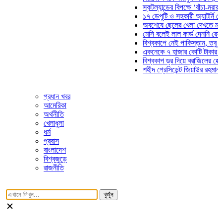
স্কটল্যান্ডের বিপক্ষে ‘বাঁচা-মরার লড়াইয়
১৭ ডেপুটি ও সহকারী অ্যাটর্নি জেনারেল
অবশেষে ছেলের খেলা দেখতে মাঠে আস
মেসি বলেই লাল কার্ড দেননি রেফারি! ফা
বিশ্বকাপে নেই পাকিস্তান, তবু প্রতিটি
একনেকে ৭ হাজার কোটি টাকার ৫ প্রকল্
বিশ্বকাপ ড্র দিয়ে ব্রাজিলের হেক্সা মিশন 
শহীদ প্রেসিডেন্ট জিয়াউর রহমান সমাধিতে
প্রধান খবর
আমেরিকা
অর্থনীতি
খেলাধুলা
ধর্ম
প্রবাস
বাংলাদেশ
বিশ্বজুড়ে
রাজনীতি
খুজুঁন