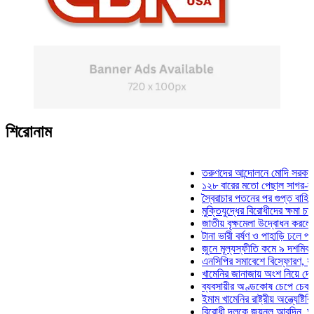
শিরোনাম
তরুণদের আন্দোলনে মোদি সরকার দুর্বল হয
১২৮ বারের মতো পেছাল সাগর-রুনি হত্য
স্বৈরাচার পতনের পর গুপ্ত বাহিনীর আত্মপ্
মুক্তিযুদ্ধের বিরোধীদের ক্ষমা চাইতে হবে:
জাতীয় বৃক্ষমেলা উদ্বোধন করলেন প্রধানমন
টানা ভারী বর্ষণ ও পাহাড়ি ঢলে পানিবন্দি চট
জুনে মূল্যস্ফীতি কমে ৯ দশমিক ১৬ শত
এনসিপির সমাবেশে বিস্ফোরণ, যুবলীগের দ
খামেনির জানাজায় অংশ নিয়ে দেশে ফিরলে
ব্যবসায়ীর অণ্ডকোষ চেপে চেক-স্ট্যাম্প
ইমাম খামেনির রাষ্ট্রীয় অন্ত্যেষ্টিক্রিয়া
বিরোধী দলকে জয়নুল আবদিন, আপনারা 