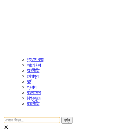
প্রধান খবর
আমেরিকা
অর্থনীতি
খেলাধুলা
ধর্ম
প্রবাস
বাংলাদেশ
বিশ্বজুড়ে
রাজনীতি
খুজুঁন