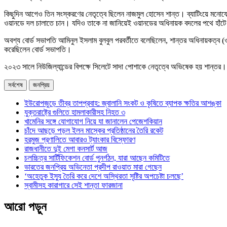
কিছুদিন আগেও তিন সংস্করণের নেতৃত্বে ছিলেন নাজমুল হোসেন শান্ত। ব্যাটিংয়ে মনোযোগ
ওয়ানডে দল চালাতে চান। যদিও তাকে না জানিয়েই ওয়ানডের অধিনায়ক বদলের পথে হাঁটে ব
অবশ্য বোর্ড সভাপতি আমিনুল ইসলাম বুলবুল পরবর্তীতে বলেছিলেন, শান্তর অধিনায়কত্ব 
করেছিলেন বোর্ড সভাপতি।
২০২৩ সালে নিউজিল্যান্ডের বিপক্ষে সিলেটে সাদা পোশাকে নেতৃত্বে অভিষেক হয় শান্তর। 
সর্বশেষ
জনপ্রিয়
ইউরোপজুড়ে তীব্র তাপপ্রবাহ: জ্বালানি সংকট ও কৃষিতে ব্যাপক ক্ষতির আশঙ্কা
যুক্তরাষ্ট্রে গুলিতে হামলাকারীসহ নিহত ৩
খামেনির সঙ্গে যোগাযোগ নিয়ে যা জানালেন পেজেশকিয়ান
চাঁদে আছড়ে পড়ল ইলন মাস্কের প্রতিষ্ঠানের তৈরি রকেট
হরমুজ প্রণালিতে আবারও ট্যাংকার বিস্ফোরণ
রাজধানীতে দুই মেগা কনসার্ট আজ
চলচ্চিত্র সার্টিফিকেশন বোর্ড পুনর্গঠন, যারা আছেন কমিটিতে
ভারতের জনপ্রিয় অভিনেতা প্রদীপ রাওয়াত মারা গেছেন
‘অহেতুক ইস্যু তৈরি করে দেশে অস্থিরতা সৃষ্টির অপচেষ্টা চলছে’
স্বামীসহ কারাগারে সেই শান্তা ফারজানা
আরো পড়ুন