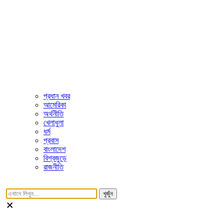
প্রধান খবর
আমেরিকা
অর্থনীতি
খেলাধুলা
ধর্ম
প্রবাস
বাংলাদেশ
বিশ্বজুড়ে
রাজনীতি
খুজুঁন