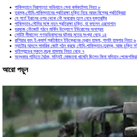
পাকিস্তানে নিরাপত্তা অভিযানে সেনা কর্মকর্তাসহ নিহত ৮
তুরস্ক-সৌদি-পাকিস্তানের প্রতিরক্ষা চুক্তি নিয়ে আরব বিশ্বের প্রতিক্রিয়া
যে শর্তে ইরানের ওপর থেকে নৌ অবরোধ তুলে নেবে যুক্তরাষ্ট্র
পাকিস্তান-সৌদির সঙ্গে নতুন প্রতিরক্ষা চুক্তি, যা বললেন এরদোগান
হরমুজে নৌজোট গঠনে মার্কিন উদ্যোগে ইউরোপের অনাগ্রহ
সেউটা সীমান্তে গণঅভিবাসনের ঘটনায় মৃতের সংখ্যা বেড়ে ১৪
রাশিয়ার বৃহৎ ই-কমার্স প্রতিষ্ঠানে ইউক্রেনের ড্রোন হামলা, পালটা হামলায় নিহত ৬
ন্যাটোর আদলে সামরিক জোট গঠন করছে সৌদি-পাকিস্তান-তুরস্ক, আজ চুক্তি স
থাইল্যান্ডের স্কুলে বন্দুক হামলায় নিহত বেড়ে ৭
অন্ধকার গাড়িতে বৈঠক, সত্যিই মোজতবা খামেনি ছিলেন কিনা সন্দিহান পেজেশকিয়
আরো পড়ুন