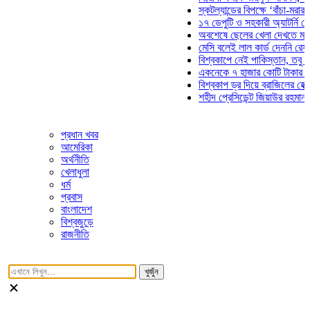
স্কটল্যান্ডের বিপক্ষে ‘বাঁচা-মরার লড়াইয়
১৭ ডেপুটি ও সহকারী অ্যাটর্নি জেনারেল
অবশেষে ছেলের খেলা দেখতে মাঠে আস
মেসি বলেই লাল কার্ড দেননি রেফারি! ফা
বিশ্বকাপে নেই পাকিস্তান, তবু প্রতিটি
একনেকে ৭ হাজার কোটি টাকার ৫ প্রকল্
বিশ্বকাপ ড্র দিয়ে ব্রাজিলের হেক্সা মিশন
শহীদ প্রেসিডেন্ট জিয়াউর রহমান সমাধিতে
প্রধান খবর
আমেরিকা
অর্থনীতি
খেলাধুলা
ধর্ম
প্রবাস
বাংলাদেশ
বিশ্বজুড়ে
রাজনীতি
খুজুঁন