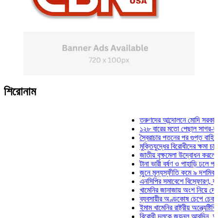
শিরোনাম
তরুণদের আন্দোলনে মোদি সরকার দুর্বল হয
১২৮ বারের মতো পেছাল সাগর-রুনি হত্য
স্বৈরাচার পতনের পর গুপ্ত বাহিনীর আত্মপ্
মুক্তিযুদ্ধের বিরোধীদের ক্ষমা চাইতে হবে:
জাতীয় বৃক্ষমেলা উদ্বোধন করলেন প্রধানমন
টানা ভারী বর্ষণ ও পাহাড়ি ঢলে পানিবন্দি চ
জুনে মূল্যস্ফীতি কমে ৯ দশমিক ১৬ শত
এনসিপির সমাবেশে বিস্ফোরণ, যুবলীগের 
খামেনির জানাজায় অংশ নিয়ে দেশে ফিরলে
ব্যবসায়ীর অণ্ডকোষ চেপে চেক-স্ট্যাম্প
ইমাম খামেনির রাষ্ট্রীয় অন্ত্যেষ্টিক্রিয়া
বিরোধী দলকে জয়নুল আবদিন, আপনারা 