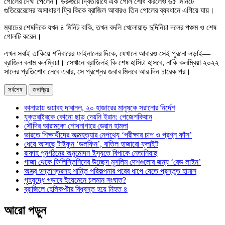
গোলের দেখা পেলেন। উরুগুয়ে দ্বিতীয়ার্ধে এক গোল শোধ করলেও ৬৫ মিনিটে
গুতিয়েরেসের অসাধারণ ফ্রি কিকে ব্রাজিল আবারও তিন গোলের ব্যবধানে এগিয়ে যায়।
ম্যাচের শেষদিকে যখন ৪ মিনিট বাকি, তখন বদলি খেলোয়াড় দুদিনিয়া দলের পঞ্চম ও শেষ
গোলটি করেন।
এখন সবাই তাকিয়ে শনিবারের ফাইনালের দিকে, যেখানে আবারও সেই পুরনো লড়াই—
ব্রাজিল বনাম কলম্বিয়া। সেখানে ব্রাজিলই কি শেষ হাসিটা হাসবে, নাকি কলম্বিয়া ২০২২
সালের প্রতিশোধ নেবে এবার, সে প্রশ্নের জবাব মিলবে আর দিন চারেক পর।
সর্বশেষ
জনপ্রিয়
কানাডায় ভয়াবহ দাবানল, ২০ হাজারের মানুষকে সরানোর নির্দেশ
যুক্তরাষ্ট্রকে কোনো ছাড় দেয়নি ইরান: পেজেশকিয়ান
সৌদির আরামকো শোধনাগারে ড্রোন হামলা
ভারতে শিক্ষার্থীদের আত্মহত্যার নেপথ্যে ‘পরীক্ষার চাপ ও প্রশ্ন ফাঁস’
ধেয়ে আসছে টাইফুন ‘ডলফিন’, বাতিল হাজারো ফ্লাইট
রাফাহ পুনর্গঠনের অনুমোদন ইস্যুতে বিপাকে নেতানিয়াহু
গাজা থেকে ফিলিস্তিনিদের উচ্ছেদ মুসলিম দেশগুলোর জন্য ‘রেড লাইন’
অস্ত্র হস্তান্তরসহ শান্তি পরিকল্পনার পরের ধাপে যেতে প্রস্তুত হামাস
গৃহযুদ্ধে গড়াবে ইয়েমেনে চলমান সংঘাত?
ব্রাজিলে হেলিকপ্টার বিধ্বস্ত হয়ে নিহত ৪
আরো পড়ুন