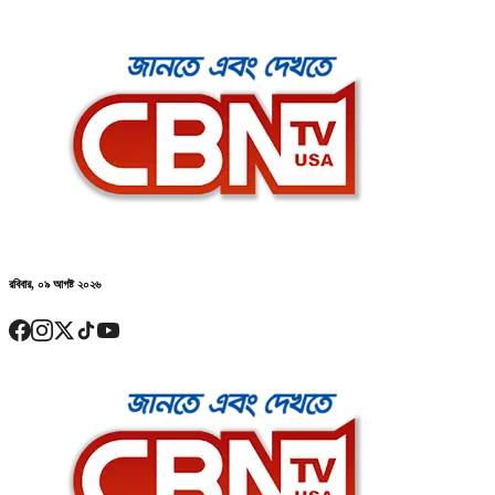
রবিবার, ০৯ আগষ্ট ২০২৬