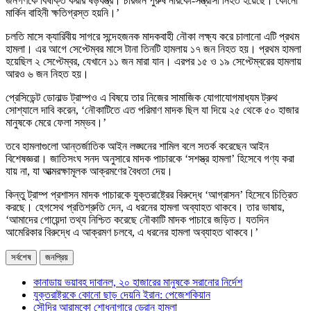
জনগণকে বিষাক্ত করার ষড়যন্ত্র। চারজন পুরুষ নারকো-সন্ত্রাসী নিহত হয়েছে। কোনো
মার্কিন বাহিনী ক্ষতিগ্রস্ত হয়নি।’
চলতি মাসে ক্যারিবীয় সাগরে সন্দেহজনক মাদকবাহী নৌকা লক্ষ্য করে চালানো এটি প্রথম
হামলা। এর আগে সেপ্টেম্বর মাসে টানা তিনটি হামলায় ১৭ জন নিহত হয়। প্রথম হামলা
হয়েছিল ২ সেপ্টেম্বর, যেখানে ১১ জন মারা যান। এরপর ১৫ ও ১৯ সেপ্টেম্বরের হামলায়
আরও ৬ জন নিহত হয়।
প্রেসিডেন্ট ডোনাল্ড ট্রাম্পও এ বিষয়ে তার নিজের সামাজিক যোগাযোগমাধ্যম ট্রুথ
সোশ্যালে দাবি করেন, ‘নৌকাটিতে এত পরিমাণ মাদক ছিল যা দিয়ে ২৫ থেকে ৫০ হাজার
মানুষকে মেরে ফেলা সম্ভব।’
তবে হামলাগুলো আন্তর্জাতিক আইন লঙ্ঘনের শামিল বলে সতর্ক করেছেন আইন
বিশেষজ্ঞরা। জাতিসংঘ সনদ অনুসারে মাদক পাচারকে ‘সশস্ত্র হামলা’ হিসেবে গণ্য করা
যায় না, যা আত্মরক্ষামূলক আক্রমণের বৈধতা দেয়।
কিন্তু ট্রাম্প প্রশাসন মাদক পাচারকে যুক্তরাষ্ট্রের বিরুদ্ধে ‘আগ্রাসন’ হিসেবে চিত্রিত
করছে। হেগসেথ প্রতিশ্রুতি দেন, এ ধরনের হামলা অব্যাহত থাকবে। তার ভাষায়,
‘আমাদের গোয়েন্দা তথ্য নিশ্চিত করেছে নৌকাটি মাদক পাচারে জড়িত। যতদিন
আমেরিকার বিরুদ্ধে এ আক্রমণ চলবে, এ ধরনের হামলা অব্যাহত থাকবে।’
সর্বশেষ
জনপ্রিয়
কানাডায় ভয়াবহ দাবানল, ২০ হাজারের মানুষকে সরানোর নির্দেশ
যুক্তরাষ্ট্রকে কোনো ছাড় দেয়নি ইরান: পেজেশকিয়ান
সৌদির আরামকো শোধনাগারে ড্রোন হামলা