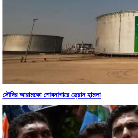
সৌদির আরামকো শোধনাগারে ড্রোন হামলা