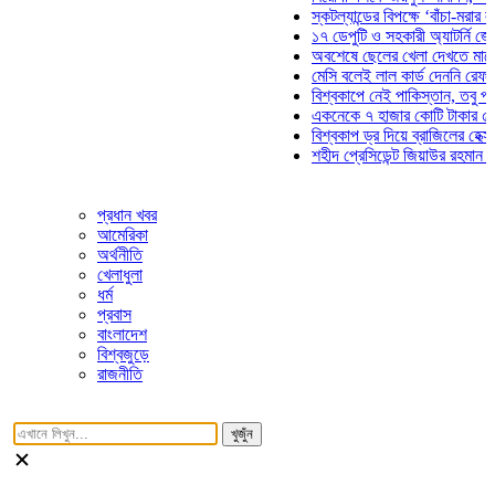
স্কটল্যান্ডের বিপক্ষে ‘বাঁচা-মরার লড়াইয়
১৭ ডেপুটি ও সহকারী অ্যাটর্নি জেনারেল
অবশেষে ছেলের খেলা দেখতে মাঠে আসছ
মেসি বলেই লাল কার্ড দেননি রেফারি! ফাউ
বিশ্বকাপে নেই পাকিস্তান, তবু প্রতিটি
একনেকে ৭ হাজার কোটি টাকার ৫ প্রকল্
বিশ্বকাপ ড্র দিয়ে ব্রাজিলের হেক্সা মিশন 
শহীদ প্রেসিডেন্ট জিয়াউর রহমান সমাধিতে
প্রধান খবর
আমেরিকা
অর্থনীতি
খেলাধুলা
ধর্ম
প্রবাস
বাংলাদেশ
বিশ্বজুড়ে
রাজনীতি
খুজুঁন