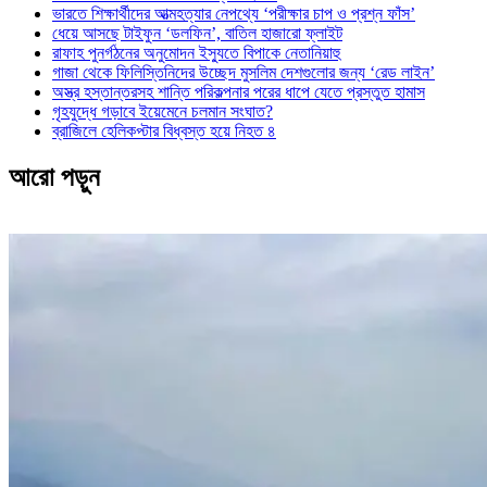
ভারতে শিক্ষার্থীদের আত্মহত্যার নেপথ্যে ‘পরীক্ষার চাপ ও প্রশ্ন ফাঁস’
ধেয়ে আসছে টাইফুন ‘ডলফিন’, বাতিল হাজারো ফ্লাইট
রাফাহ পুনর্গঠনের অনুমোদন ইস্যুতে বিপাকে নেতানিয়াহু
গাজা থেকে ফিলিস্তিনিদের উচ্ছেদ মুসলিম দেশগুলোর জন্য ‘রেড লাইন’
অস্ত্র হস্তান্তরসহ শান্তি পরিকল্পনার পরের ধাপে যেতে প্রস্তুত হামাস
গৃহযুদ্ধে গড়াবে ইয়েমেনে চলমান সংঘাত?
ব্রাজিলে হেলিকপ্টার বিধ্বস্ত হয়ে নিহত ৪
আরো পড়ুন