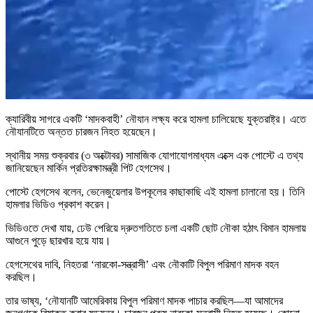
ক্যারিবীয় সাগরে একটি ‘মাদকবাহী’ নৌযান লক্ষ্য করে হামলা চালিয়েছে যুক্তরাষ্ট্র। এতে
নৌযানটিতে অন্তত চারজন নিহত হয়েছেন।
স্থানীয় সময় শুক্রবার (৩ অক্টোবর) সামাজিক যোগাযোগমাধ্যম এক্সে এক পোস্টে এ তথ্য
জানিয়েছেন মার্কিন প্রতিরক্ষামন্ত্রী পিট হেগসেথ।
পোস্টে হেগসেথ বলেন, ভেনেজুয়েলার উপকূলের কাছাকাছি এই হামলা চালানো হয়। তিনি
হামলার ভিডিও প্রকাশ করেন।
ভিডিওতে দেখা যায়, ঢেউ পেরিয়ে দ্রুতগতিতে চলা একটি ছোট নৌকা হঠাৎ বিমান হামলায়
আগুনে পুড়ে ছারখার হয়ে যায়।
হেগসেথের দাবি, নিহতরা ‘নারকো-সন্ত্রাসী’ এবং নৌকাটি বিপুল পরিমাণ মাদক বহন
করছিল।
তার ভাষ্য, ‘নৌযানটি আমেরিকায় বিপুল পরিমাণ মাদক পাচার করছিল—যা আমাদের