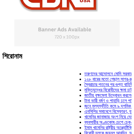
শিরোনাম
তরুণদের আন্দোলনে মোদি সরকার দুর্বল হয
১২৮ বারের মতো পেছাল সাগর-রুনি হত্যা
স্বৈরাচার পতনের পর গুপ্ত বাহিনীর আত্মপ্র
মুক্তিযুদ্ধের বিরোধীদের ক্ষমা চাইতে হবে: 
জাতীয় বৃক্ষমেলা উদ্বোধন করলেন প্রধানমন
টানা ভারী বর্ষণ ও পাহাড়ি ঢলে পানিবন্দি চট
জুনে মূল্যস্ফীতি কমে ৯ দশমিক ১৬ শত
এনসিপির সমাবেশে বিস্ফোরণ, যুবলীগের দ
খামেনির জানাজায় অংশ নিয়ে দেশে ফিরলে
ব্যবসায়ীর অণ্ডকোষ চেপে চেক-স্ট্যাম্পে
ইমাম খামেনির রাষ্ট্রীয় অন্ত্যেষ্টিক্রিয়ায়
বিরোধী দলকে জয়নুল আবদিন, আপনারা ৭