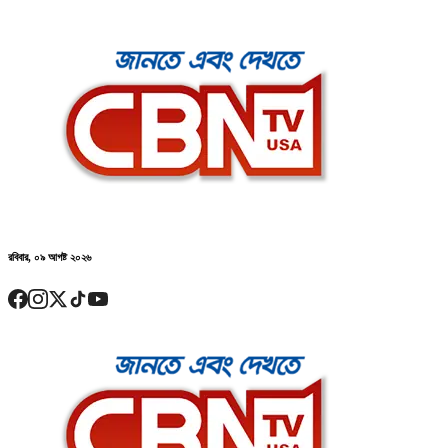
রবিবার, ০৯ আগষ্ট ২০২৬