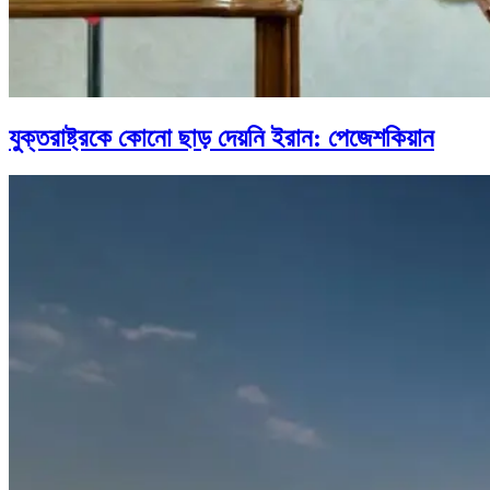
যুক্তরাষ্ট্রকে কোনো ছাড় দেয়নি ইরান: পেজেশকিয়ান