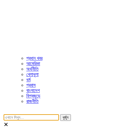
প্রধান খবর
আমেরিকা
অর্থনীতি
খেলাধুলা
ধর্ম
প্রবাস
বাংলাদেশ
বিশ্বজুড়ে
রাজনীতি
খুজুঁন