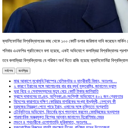
ক্যালিফোর্নিয়া বিশ্ববিদ্যালয়ের কাছ থেকে ১০০ কোটি ডলার জরিমানা দাবি করেছেন মার্কিন 
শনিবার এএফপির প্রতিবেদনে বলা হয়েছে, একই অভিযোগে কলাম্বিয়া বিশ্ববিদ্যালয় প্রশা
তবে কলাম্বিয়া বিশ্ববিদ্যালয় যে পরিমাণ অর্থ দিতে রাজি হয়েছে ক্যালিফোর্নিয়া বিশ্ববিদ্
সর্বশেষ
জনপ্রিয়
মাঝ আকাশে মুখোমুখি ট্রাম্পের হেলিকপ্টার ও যাত্রীবাহী বিমান, অতঃপর…
২ কারণে ইরানের সঙ্গে আলোচনায় বার বার ব্যর্থ যুক্তরাষ্ট্র, জানালেন ভ্যান্স
ভুয়া বিয়ে ও সেনাসদস্যদের মৃত্যু বেচে কোটি টাকার জালিয়াতি
ফ্রান্সে দাবানলের তাণ্ডব, অগ্নিকাণ্ড-সংশ্লিষ্ট অভিযোগে ৪০২ জন গ্রেফতার
বিদেশের কারাগারে দক্ষিণ কোরিয়ার নাগরিকের সংখ্যা ঊর্ধ্বমুখী, নেপথ্যে কী
হরমুজের নিয়ন্ত্রণ পেতে পারে ইরান, ওমানের সঙ্গে চুক্তিতে অগ্রগতি
চৌর্যবৃত্তির অভিযোগ, বিতর্কের মুখে পদত্যাগ করলেন কেমব্রিজের অধ্যাপক
পারমাণবিক অস্ত্রমুক্ত বিশ্বের আহ্বান জানালেন হিরোশিমার মেয়র
লন্ডনে ৪ পথচারীকে এলোপাতাড়ি ছুরিকাঘাত, অতঃপর…
যুক্তরাষ্ট্রের বিরুদ্ধে পালটা পদক্ষেপ চীনের, বাণিজ্য যুদ্ধে ‍উত্তেজনা