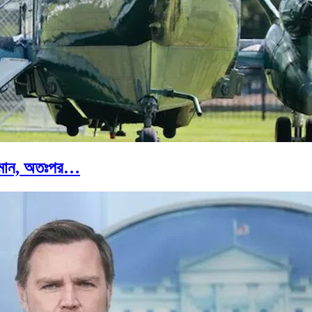
 বিমান, অতঃপর…