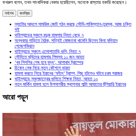
ফখরুল বলেন, তখন সাংবাদিকরা বেকার হয়েছিলেন, অনেকে রাস্তায় হকারি করেছেন।
সর্বশেষ
জনপ্রিয়
ন্যাটোর আদলে সামরিক জোট গঠন করছে সৌদি-পাকিস্তান-তুরস্ক, আজ চুক্তি
সই
থাইল্যান্ডের স্কুলে বন্দুক হামলায় নিহত বেড়ে ৭
অন্ধকার গাড়িতে বৈঠক, সত্যিই মোজতবা খামেনি ছিলেন কিনা সন্দিহান
পেজেশকিয়ান
থাইল্যান্ডে স্কুলে এলোপাতাড়ি গুলি, নিহত ৭
সৌদিতে হুথিদের হামলায় শিশুসহ ১১ জন আহত
‘খুব শিগগির শেষ হবে যুদ্ধ’, আশাবাদ ট্রাম্পের
চিকেন নেক নিয়ে নতুন কৌশলে ভারত
হামলা করতে গিয়ে ইরানের ‘ফাঁদে’ ট্রাম্প, পিছু হটলেও ঘটবে চরম পরাজয়
থাইল্যান্ডে স্কুলছাত্রের গুলিতে শিক্ষক নিহত, আহত ১০
নতুন মার্কিন হামলা হলে উপসাগরীয় স্থাপনায় পাল্টা আঘাতের হুঁশিয়ারি ইরানের
আরো পড়ুন