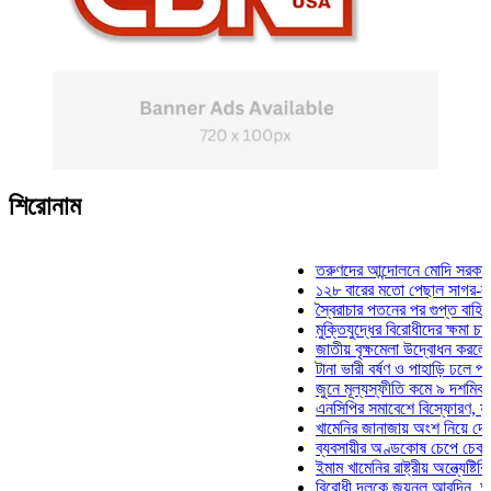
শিরোনাম
তরুণদের আন্দোলনে মোদি সরকার দুর্বল 
১২৮ বারের মতো পেছাল সাগর-রুনি হত্
স্বৈরাচার পতনের পর গুপ্ত বাহিনীর আত্মপ
মুক্তিযুদ্ধের বিরোধীদের ক্ষমা চাইতে হবে
জাতীয় বৃক্ষমেলা উদ্বোধন করলেন প্রধান
টানা ভারী বর্ষণ ও পাহাড়ি ঢলে পানিবন্দি 
জুনে মূল্যস্ফীতি কমে ৯ দশমিক ১৬ শ
এনসিপির সমাবেশে বিস্ফোরণ, যুবলীগের
খামেনির জানাজায় অংশ নিয়ে দেশে ফির
ব্যবসায়ীর অণ্ডকোষ চেপে চেক-স্ট্যাম্
ইমাম খামেনির রাষ্ট্রীয় অন্ত্যেষ্টিক্রিয়
বিরোধী দলকে জয়নুল আবদিন, আপনারা