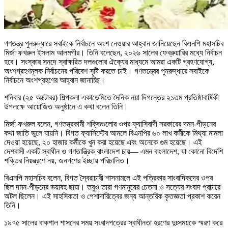
গণতন্ত্র পুনরুদ্ধারে সবাইকে নির্বাচনে অংশ নেওয়ার আহ্বান জানিয়েছেন বিএনপি মহাসচিব
মির্জা ফখরুল ইসলাম আলমগীর। তিনি বলেছেন, ২০২৬ সালের ফেব্রুয়ারির মধ্যে নির্বাচন
হবে। সংস্কার সনদে স্বাক্ষরিত দলগুলোর ঐক্যের মাধ্যমে আমরা একটি গ্রহণযোগ্য,
অংশগ্রহণমূলক নির্বাচনের পরিবেশ সৃষ্টি করতে চাই। গণতন্ত্রের পুনরুদ্ধারে সবাইকে
নির্বাচনে অংশগ্রহণের আহ্বান জানাচ্ছি।
শনিবার (২৫ অক্টোবর) শিল্পকলা একাডেমিতে দৈনিক নয়া দিগন্তের ২১তম প্রতিষ্ঠাবার্ষিকী
উপলক্ষে আয়োজিত অনুষ্ঠানে এ কথা বলেন তিনি।
মির্জা ফখরুল বলেন, গণতন্ত্রকামী শক্তিগুলোর ওপর ফ্যাসিবাদী সরকারের দমন-পীড়নের
কথা জাতি ভুলে যায়নি। বিগত ফ্যাসিস্টের আমলে বিএনপির ৬০ লাখ কর্মীকে মিথ্যা মামলা
দেওয়া হয়েছে, ২০ হাজার কর্মীকে খুন করা হয়েছে এবং অনেকে গুম হয়েছে। এই
দেশবাসী একটি স্বাধীন ও গণতান্ত্রিক বাংলাদেশ চায়— এমন বাংলাদেশ, যা কোনো বিদেশি
শক্তির নিয়ন্ত্রণে নয়, জনগণের ইচ্ছায় পরিচালিত।
বিএনপি মহাসচিব বলেন, বিগত স্বৈরাচারী শাসনামলে এই পত্রিকার সাংবাদিকদের ওপর
ছিল দমন-পীড়নের ভয়াবহ ছায়া। তবুও তারা গণমানুষের চেতনা ও সত্যের সংবাদ প্রচারে
অটল ছিলেন। এই সাহসিকতা ও পেশাদারিত্বের জন্য আন্তরিক কৃতজ্ঞতা প্রকাশ করেন
তিনি।
১৯৭৫ সালের বাকশাল শাসনের সময় সংবাদপত্রের স্বাধীনতা হরণের দুঃসময়কে স্মরণ করে