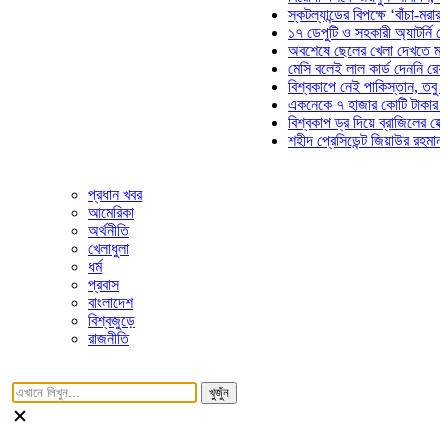
স্কটল্যান্ডের বিপক্ষে ‘বাঁচা-মরার লড়া
১৭ ডেপুটি ও সহকারী অ্যাটর্নি জেনার
অবশেষে ছেলের খেলা দেখতে মাঠে আ
মেসি বলেই লাল কার্ড দেননি রেফারি! ফ
বিশ্বকাপে নেই পাকিস্তান, তবু প্রতি
একনেকে ৭ হাজার কোটি টাকার ৫ প্রক
বিশ্বকাপ ড্র দিয়ে ব্রাজিলের হেক্সা মিশ
শহীদ প্রেসিডেন্ট জিয়াউর রহমান সমাধি
প্রধান খবর
আমেরিকা
অর্থনীতি
খেলাধুলা
ধর্ম
প্রবাস
বাংলাদেশ
বিশ্বজুড়ে
রাজনীতি
খুজুঁন