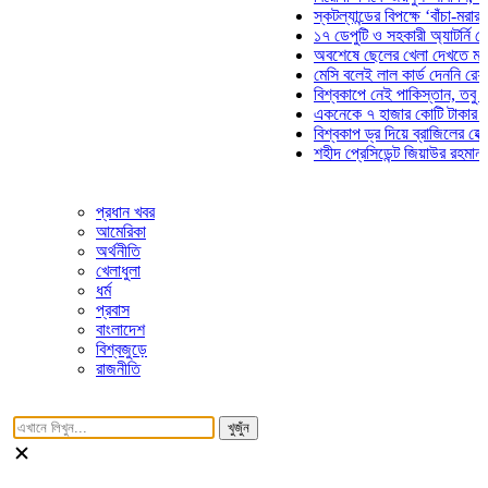
স্কটল্যান্ডের বিপক্ষে ‘বাঁচা-মরার লড়া
১৭ ডেপুটি ও সহকারী অ্যাটর্নি জেনার
অবশেষে ছেলের খেলা দেখতে মাঠে আ
মেসি বলেই লাল কার্ড দেননি রেফারি! ফ
বিশ্বকাপে নেই পাকিস্তান, তবু প্রতি
একনেকে ৭ হাজার কোটি টাকার ৫ প্রক
বিশ্বকাপ ড্র দিয়ে ব্রাজিলের হেক্সা মিশ
শহীদ প্রেসিডেন্ট জিয়াউর রহমান সমাধি
প্রধান খবর
আমেরিকা
অর্থনীতি
খেলাধুলা
ধর্ম
প্রবাস
বাংলাদেশ
বিশ্বজুড়ে
রাজনীতি
খুজুঁন