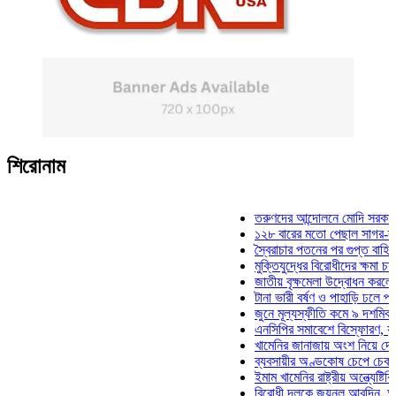
শিরোনাম
তরুণদের আন্দোলনে মোদি সরকার দুর্বল 
১২৮ বারের মতো পেছাল সাগর-রুনি হত্
স্বৈরাচার পতনের পর গুপ্ত বাহিনীর আত্ম
মুক্তিযুদ্ধের বিরোধীদের ক্ষমা চাইতে হব
জাতীয় বৃক্ষমেলা উদ্বোধন করলেন প্রধান
টানা ভারী বর্ষণ ও পাহাড়ি ঢলে পানিবন্দি 
জুনে মূল্যস্ফীতি কমে ৯ দশমিক ১৬ 
এনসিপির সমাবেশে বিস্ফোরণ, যুবলীগের
খামেনির জানাজায় অংশ নিয়ে দেশে ফির
ব্যবসায়ীর অণ্ডকোষ চেপে চেক-স্ট্যাম্
ইমাম খামেনির রাষ্ট্রীয় অন্ত্যেষ্টিক্রিয়
বিরোধী দলকে জয়নুল আবদিন, আপনারা