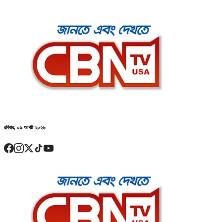
রবিবার, ০৯ আগষ্ট ২০২৬