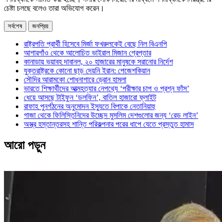
চেষ্টা চলছে বলেও তারা অভিযোগ করেন।
সর্বশেষ
জনপ্রিয়
রাষ্ট্রপতি প্রার্থী হিসেবে মির্জা ফখরুলকেই বেছে নিল বিএনপি
আগারগাঁও থেকে আলোচিত ভাইরাল মিজান গ্রেপ্তার
কানাডায় ভয়াবহ দাবানল, ২০ হাজারের মানুষকে সরানোর নির্দেশ
যুক্তরাষ্ট্রকে কোনো ছাড় দেয়নি ইরান: পেজেশকিয়ান
সৌদির আরামকো শোধনাগারে ড্রোন হামলা
ভারতে শিক্ষার্থীদের আত্মহত্যার নেপথ্যে ‘পরীক্ষার চাপ ও প্রশ্ন ফাঁস’
ধেয়ে আসছে টাইফুন ‘ডলফিন’, বাতিল হাজারো ফ্লাইট
রাফাহ পুনর্গঠনের অনুমোদন ইস্যুতে বিপাকে নেতানিয়াহু
গাজা থেকে ফিলিস্তিনিদের উচ্ছেদ মুসলিম দেশগুলোর জন্য ‘রেড লাইন’
অস্ত্র হস্তান্তরসহ শান্তি পরিকল্পনার পরের ধাপে যেতে প্রস্তুত হামাস
আরো পড়ুন