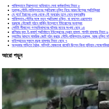
পাকিস্তানে নিরাপত্তা অভিযানে সেনা কর্মকর্তাসহ নিহত ৮
তুরস্ক-সৌদি-পাকিস্তানের প্রতিরক্ষা চুক্তি নিয়ে আরব বিশ্বের প্রতিক্রিয়া
যে শর্তে ইরানের ওপর থেকে নৌ অবরোধ তুলে নেবে যুক্তরাষ্ট্র
পাকিস্তান-সৌদির সঙ্গে নতুন প্রতিরক্ষা চুক্তি, যা বললেন এরদোগান
হরমুজে নৌজোট গঠনে মার্কিন উদ্যোগে ইউরোপের অনাগ্রহ
সেউটা সীমান্তে গণঅভিবাসনের ঘটনায় মৃতের সংখ্যা বেড়ে ১৪
রাশিয়ার বৃহৎ ই-কমার্স প্রতিষ্ঠানে ইউক্রেনের ড্রোন হামলা, পালটা হামলায় নিহত ৬
ন্যাটোর আদলে সামরিক জোট গঠন করছে সৌদি-পাকিস্তান-তুরস্ক, আজ চুক্তি স
থাইল্যান্ডের স্কুলে বন্দুক হামলায় নিহত বেড়ে ৭
অন্ধকার গাড়িতে বৈঠক, সত্যিই মোজতবা খামেনি ছিলেন কিনা সন্দিহান পেজেশকিয়
আরো পড়ুন