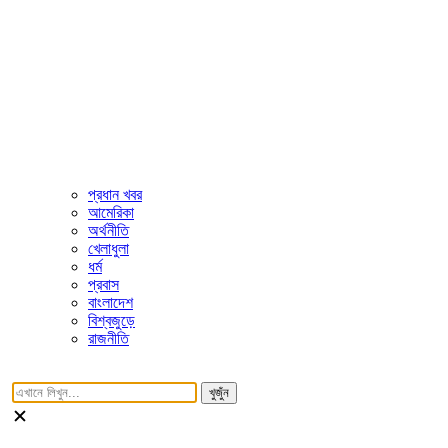
প্রধান খবর
আমেরিকা
অর্থনীতি
খেলাধুলা
ধর্ম
প্রবাস
বাংলাদেশ
বিশ্বজুড়ে
রাজনীতি
খুজুঁন