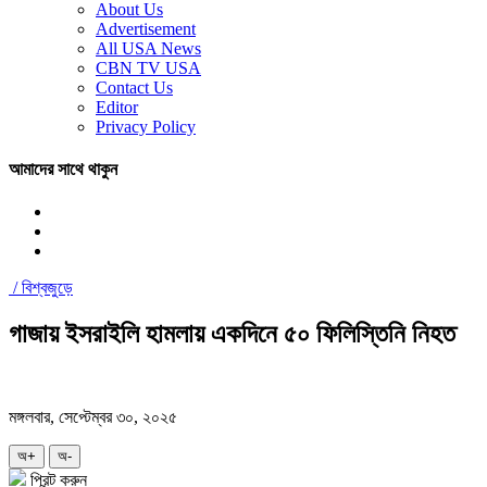
About Us
Advertisement
All USA News
CBN TV USA
Contact Us
Editor
Privacy Policy
আমাদের সাথে থাকুন
/
বিশ্বজুড়ে
গাজায় ইসরাইলি হামলায় একদিনে ৫০ ফিলিস্তিনি নিহত
মঙ্গলবার, সেপ্টেম্বর ৩০, ২০২৫
অ+
অ-
প্রিন্ট করুন