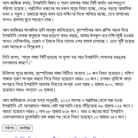
আল জাজিরা বলছে, ইসরাইলি বিমান ও স্থল হামলায় গাজা সিটি কার্যত ধ্বংসস্তূপে
পরিণত হয়েছে। প্রতিদিন ডজনের পর ডজন মানুষ নিহত হচ্ছে, ভেঙে পড়ছে আবাসিক
ভবন ও স্কুল। হাজারো মানুষ বাধ্য হয়ে দক্ষিণের দিকে পালিয়ে যাচ্ছে, তবে পালানোর
পথেও হামলার মুখে পড়ছেন তারা।
আল জাজিরার সাংবাদিক হানি মাহমুদ জানিয়েছেন, বৃহস্পতিবার আল-রাশিদ সড়ক দিয়ে
ইসরাইলি সেনারা মানুষকে শহর ছাড়তে বাধ্য করছে, আবার উপকূল ধরে দক্ষিণমুখী হওয়ার
পথেও হেলিকপ্টার, ড্রোন ও ট্যাংক দিয়ে তাদের ওপর হামলা চালাচ্ছে। এতে সৃষ্টি হয়েছে
চরম আতঙ্ক ও বিশৃঙ্খলা।
তিনি বলেন, ‘মানুষ গাজা সিটি ছাড়ছে না মূলত ভয় আর ইসরাইলি সেনাদের ভয়ঙ্কর
তৎপরতার কারণে।’
চিকিৎসা সূত্র জানায়, বৃহস্পতিবার গাজা সিটিতে অন্তত ১০ জন নিহত হয়েছেন। দক্ষিণ
গাজায় ত্রাণ সংগ্রহ করতে গিয়ে নিহত হয়েছেন আরও ১৩ জন। চলমান দুর্ভিক্ষে খাদ্য
সংগ্রহে গিয়ে ইসরাইলি হামলায় নিহতের সংখ্যা এখন প্রায় ২ হাজার ৬০০, আহত
হয়েছেন আরও অন্তত ১৯ হাজার।
আল জাজিরাকে দেওয়া তথ্য অনুযায়ী, ২০২৩ সালের ৭ অক্টোবর থেকে শুরু হওয়া
ইসরাইলি এই আগ্রাসনে গাজায় মোট প্রাণহানি বেড়ে দাঁড়িয়েছে ৬৬ হাজার ২২৫ জনে।
আহত হয়েছেন আরও ১ লাখ ৬৮ হাজার ৯৩৮ জন। আর এ বছরের মার্চে ইসরাইল
একতরফাভাবে যুদ্ধবিরতি ভঙ্গ করার পর থেকে নিহত হয়েছেন ১৩ হাজার ৩৫৭ জন।
সর্বশেষ
জনপ্রিয়