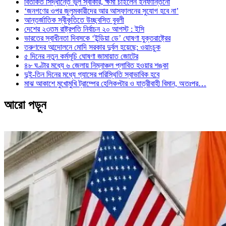
বিতর্কিত সিদ্ধান্তে ভুল স্বীকার, ক্ষমা চাইলেন ইনফান্তিনো
‘জনগণের ওপর জুলুমকারীদের আর আস্ফালনের সুযোগ হবে না’
আন্তর্জাতিক স্বীকৃতিতে উচ্ছ্বসিত বুবলী
দেশের ২৩তম রাষ্ট্রপতি নির্বাচন ২০ আগস্ট : ইসি
ভারতের স্বাধীনতা দিবসকে ‘ইন্ডিয়া ডে’ ঘোষণা যুক্তরাষ্ট্রের
তরুণদের আন্দোলনে মোদি সরকার দুর্বল হয়েছে: ওয়াংচুক
৫ দিনের নতুন কর্মসূচি ঘোষণা জামায়াত জোটের
৪৮ ঘণ্টার মধ্যে ৬ জেলায় নিম্নাঞ্চল প্লাবিত হওয়ার শঙ্কা
দুই-তিন দিনের মধ্যে গ্যাসের পরিস্থিতি স্বাভাবিক হবে
মাঝ আকাশে মুখোমুখি ট্রাম্পের হেলিকপ্টার ও যাত্রীবাহী বিমান, অতঃপর…
আরো পড়ুন