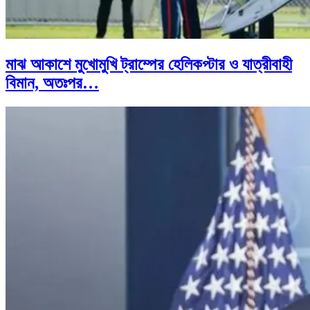
মাঝ আকাশে মুখোমুখি ট্রাম্পের হেলিকপ্টার ও যাত্রীবাহী
বিমান, অতঃপর…