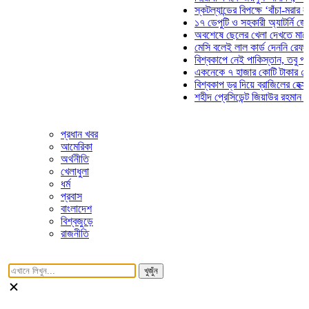
স্কটল্যান্ডের বিপক্ষে ‘বাঁচা-মরার লড়াইয়ে
১৭ ডেপুটি ও সহকারী অ্যাটর্নি জেনারেলে
অবশেষে ছেলের খেলা দেখতে মাঠে আসছ
মেসি বলেই লাল কার্ড দেননি রেফারি! ফাউ
বিশ্বকাপে নেই পাকিস্তান, তবু প্রতিটি 
একনেকে ৭ হাজার কোটি টাকার ৫ প্রকল্প
বিশ্বকাপ ড্র দিয়ে ব্রাজিলের হেক্সা মিশন শ
শহীদ প্রেসিডেন্ট জিয়াউর রহমান সমাধিতে 
প্রধান খবর
আমেরিকা
অর্থনীতি
খেলাধুলা
ধর্ম
প্রবাস
বাংলাদেশ
বিশ্বজুড়ে
রাজনীতি
খুজুঁন