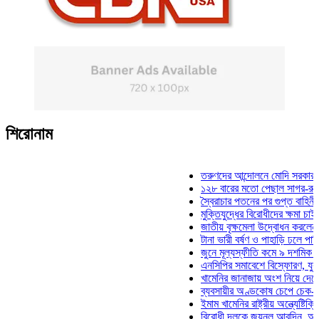
শিরোনাম
তরুণদের আন্দোলনে মোদি সরকার দুর্বল হয়
১২৮ বারের মতো পেছাল সাগর-রুনি হত্যা
স্বৈরাচার পতনের পর গুপ্ত বাহিনীর আত্মপ্র
মুক্তিযুদ্ধের বিরোধীদের ক্ষমা চাইতে হবে: 
জাতীয় বৃক্ষমেলা উদ্বোধন করলেন প্রধানমন্
টানা ভারী বর্ষণ ও পাহাড়ি ঢলে পানিবন্দি চট্
জুনে মূল্যস্ফীতি কমে ৯ দশমিক ১৬ শতা
এনসিপির সমাবেশে বিস্ফোরণ, যুবলীগের দু
খামেনির জানাজায় অংশ নিয়ে দেশে ফিরলেন
ব্যবসায়ীর অণ্ডকোষ চেপে চেক-স্ট্যাম্পে
ইমাম খামেনির রাষ্ট্রীয় অন্ত্যেষ্টিক্রিয়ায়
বিরোধী দলকে জয়নুল আবদিন, আপনারা ৭