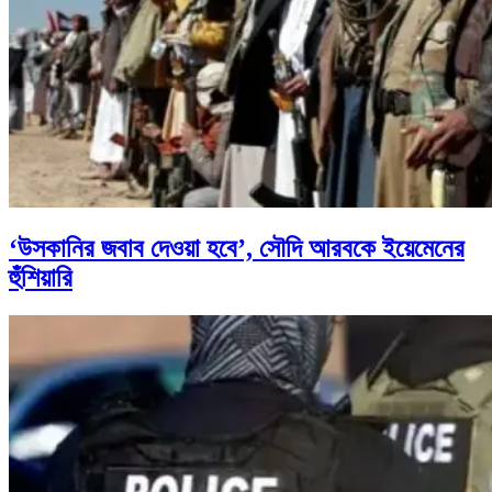
‘উসকানির জবাব দেওয়া হবে’, সৌদি আরবকে ইয়েমেনের
হুঁশিয়ারি