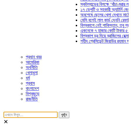
স্কটল্যান্ডের বিপক্ষে ‘বাঁচা-মরার লড়াইয়ে’
১৭ ডেপুটি ও সহকারী অ্যাটর্নি জেনারেলের
অবশেষে ছেলের খেলা দেখতে মাঠে আসছে
মেসি বলেই লাল কার্ড দেননি রেফারি! ফাউল
বিশ্বকাপে নেই পাকিস্তান, তবু প্রতিটি গ
একনেকে ৭ হাজার কোটি টাকার ৫ প্রকল্পে
বিশ্বকাপ ড্র দিয়ে ব্রাজিলের হেক্সা মিশন শু
শহীদ প্রেসিডেন্ট জিয়াউর রহমান সমাধিতে য
প্রধান খবর
আমেরিকা
অর্থনীতি
খেলাধুলা
ধর্ম
প্রবাস
বাংলাদেশ
বিশ্বজুড়ে
রাজনীতি
খুজুঁন