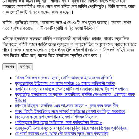
মোকাবিলা করা কঠিন কিছু নয়। গাজায় স্থায়ী যুদ্ধবিরতি নিশ্চিত করতে প্রয়োজনে
কাতারের সেনাবাহিনীও অংশ নেবে বলে ইঙ্গিত দেন মার্কিন প্রেসিডেন্ট। তিনি জানান, তারা
একসঙ্গে টেকসই শান্তির লক্ষ্যে কাজ করছেন।
মার্কিন প্রেসিডেন্ট বলেন, ‘আমাদের সঙ্গে এখন ৫৯টি দেশ যুক্ত রয়েছে। অনেক দেশই
এতে স্বাক্ষর করেছে। এটি একটি স্থায়ী শান্তি হওয়া উচিত।’
এদিকে ইসরাইলে সফররত মার্কিন পররাষ্ট্রমন্ত্রী মার্কো রুবিও জানান, গাজায় বহুজাতিক
নিরাপত্তা বাহিনী গঠনে জাতিসংঘের প্রস্তাব বা আন্তর্জাতিক অনুমোদনের প্রয়োজন হতে
পারে। রুবিওর সঙ্গে আলোচনা শেষে ইসরাইলি কর্মকর্তারা জানান, শান্তিরক্ষী বাহিনী এমন
দেশ দিয়েই গঠিত হবে, যাদের নিয়ে ইসরাইল ‘স্বস্তি বোধ করে’।
সর্বশেষ
জনপ্রিয়
‘উসকানির জবাব দেওয়া হবে’, সৌদি আরবকে ইয়েমেনের হুঁশিয়ারি
যুক্তরাষ্ট্রের ইতিহাসে এক মাসে সর্বোচ্চ ৫১ হাজার অভিবাসী আটক
কলম্বিয়ার নতুন সরকারকে ১০০ কোটি ডলার সহায়তা দিচ্ছে ট্রাম্প প্রশাসন
যুক্তরাষ্ট্র-ইসরাইলের আগ্রাসন মোকাবিলায় মুসলিম দেশগুলোকে ‘ঐক্যের’ ডাক
ইরানের
জাপানে টাইফুন ‘ডলফিন’-এর তাণ্ডবে আহত ৫, বন্দর বন্ধ করল চীন
শপথ নিয়েই ইসরাইলের সঙ্গে সম্পর্ক পুনর্গঠনের ঘোষণা কলম্বিয়া সরকারের
কিয়েভের কাছে রুশ ক্ষেপণাস্ত্র হামলায় শিশুসহ নিহত ৩
পাকিস্তানে নিরাপত্তা অভিযানে সেনা কর্মকর্তাসহ নিহত ৮
তুরস্ক-সৌদি-পাকিস্তানের প্রতিরক্ষা চুক্তি নিয়ে আরব বিশ্বের প্রতিক্রিয়া
যে শর্তে ইরানের ওপর থেকে নৌ অবরোধ তুলে নেবে যুক্তরাষ্ট্র