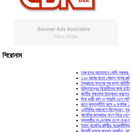
শিরোনাম
তরুণদের আন্দোলনে মোদি সরকার দুর্বল হয়ে
১২৮ বারের মতো পেছাল সাগর-রুনি হত্যা 
স্বৈরাচার পতনের পর গুপ্ত বাহিনীর আত্মপ্রক
মুক্তিযুদ্ধের বিরোধীদের ক্ষমা চাইতে হবে: ম
জাতীয় বৃক্ষমেলা উদ্বোধন করলেন প্রধানমন্ত
টানা ভারী বর্ষণ ও পাহাড়ি ঢলে পানিবন্দি চট্ট
জুনে মূল্যস্ফীতি কমে ৯ দশমিক ১৬ শতাং
এনসিপির সমাবেশে বিস্ফোরণ, যুবলীগের দুই
খামেনির জানাজায় অংশ নিয়ে দেশে ফিরলেন 
ব্যবসায়ীর অণ্ডকোষ চেপে চেক-স্ট্যাম্পে 
ইমাম খামেনির রাষ্ট্রীয় অন্ত্যেষ্টিক্রিয়ায় স
বিরোধী দলকে জয়নুল আবদিন, আপনারা ৭১