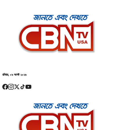
রবিবার, ০৯ আগষ্ট ২০২৬