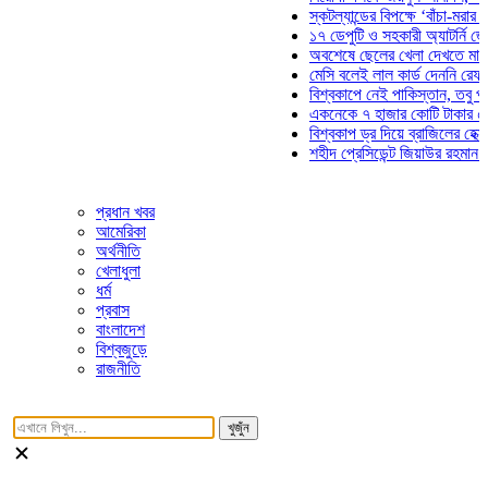
স্কটল্যান্ডের বিপক্ষে ‘বাঁচা-মরার লড়াই
১৭ ডেপুটি ও সহকারী অ্যাটর্নি জেনারেল
অবশেষে ছেলের খেলা দেখতে মাঠে আস
মেসি বলেই লাল কার্ড দেননি রেফারি! ফা
বিশ্বকাপে নেই পাকিস্তান, তবু প্রতিট
একনেকে ৭ হাজার কোটি টাকার ৫ প্রকল
বিশ্বকাপ ড্র দিয়ে ব্রাজিলের হেক্সা মিশন
শহীদ প্রেসিডেন্ট জিয়াউর রহমান সমাধিতে
প্রধান খবর
আমেরিকা
অর্থনীতি
খেলাধুলা
ধর্ম
প্রবাস
বাংলাদেশ
বিশ্বজুড়ে
রাজনীতি
খুজুঁন