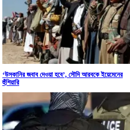
‘উসকানির জবাব দেওয়া হবে’, সৌদি আরবকে ইয়েমেনের
হুঁশিয়ারি