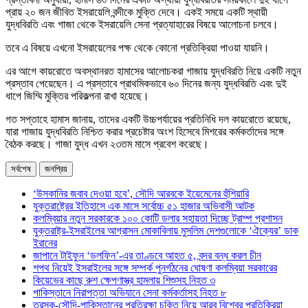
প্রায় ২০ জন জীবিত ইসরায়েলি বন্দীকে মুক্তি দেবে। একই সময়ে একটি স্থায়ী
যুদ্ধবিরতি এবং গাজা থেকে ইসরায়েলি সেনা প্রত্যাহারের বিষয়ে আলোচনা চলবে।
তবে এ বিষয়ে এখনো ইসরায়েলের পক্ষ থেকে কোনো প্রতিক্রিয়া পাওয়া যায়নি।
এর আগে কায়রোতে অবস্থানরত হামাসের আলোচকরা গাজায় যুদ্ধবিরতি নিয়ে একটি নতুন
প্রস্তাব পেয়েছেন। এ প্রস্তাবে প্রাথমিকভাবে ৬০ দিনের জন্য যুদ্ধবিরতি এবং দুই
ধাপে জিম্মি মুক্তির পরিকল্পনা রাখা হয়েছে।
গত সপ্তাহে হামাস জানায়, তাদের একটি উচ্চপর্যায়ের প্রতিনিধি দল কায়রোতে রয়েছে,
যারা গাজায় যুদ্ধবিরতি নিশ্চিত করার প্রচেষ্টার অংশ হিসেবে মিশরের কর্মকর্তাদের সঙ্গে
বৈঠক করছে। গাজা যুদ্ধ এখন ২৩তম মাসে প্রবেশ করেছে।
সর্বশেষ
জনপ্রিয়
‘উসকানির জবাব দেওয়া হবে’, সৌদি আরবকে ইয়েমেনের হুঁশিয়ারি
যুক্তরাষ্ট্রের ইতিহাসে এক মাসে সর্বোচ্চ ৫১ হাজার অভিবাসী আটক
কলম্বিয়ার নতুন সরকারকে ১০০ কোটি ডলার সহায়তা দিচ্ছে ট্রাম্প প্রশাসন
যুক্তরাষ্ট্র-ইসরাইলের আগ্রাসন মোকাবিলায় মুসলিম দেশগুলোকে ‘ঐক্যের’ ডাক
ইরানের
জাপানে টাইফুন ‘ডলফিন’-এর তাণ্ডবে আহত ৫, বন্দর বন্ধ করল চীন
শপথ নিয়েই ইসরাইলের সঙ্গে সম্পর্ক পুনর্গঠনের ঘোষণা কলম্বিয়া সরকারের
কিয়েভের কাছে রুশ ক্ষেপণাস্ত্র হামলায় শিশুসহ নিহত ৩
পাকিস্তানে নিরাপত্তা অভিযানে সেনা কর্মকর্তাসহ নিহত ৮
তুরস্ক-সৌদি-পাকিস্তানের প্রতিরক্ষা চুক্তি নিয়ে আরব বিশ্বের প্রতিক্রিয়া