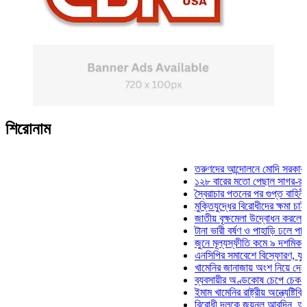
শিরোনাম
তরুণদের আন্দোলনে মোদি সরকার দুর্বল হ
১২৮ বারের মতো পেছাল সাগর-রুনি হত্য
স্বৈরাচার পতনের পর গুপ্ত বাহিনীর আত্মপ্
মুক্তিযুদ্ধের বিরোধীদের ক্ষমা চাইতে হবে:
জাতীয় বৃক্ষমেলা উদ্বোধন করলেন প্রধানম
টানা ভারী বর্ষণ ও পাহাড়ি ঢলে পানিবন্দি চ
জুনে মূল্যস্ফীতি কমে ৯ দশমিক ১৬ শত
এনসিপির সমাবেশে বিস্ফোরণ, যুবলীগের 
খামেনির জানাজায় অংশ নিয়ে দেশে ফিরল
ব্যবসায়ীর অণ্ডকোষ চেপে চেক-স্ট্যাম্প
ইমাম খামেনির রাষ্ট্রীয় অন্ত্যেষ্টিক্রিয়া
বিরোধী দলকে জয়নুল আবদিন, আপনারা 