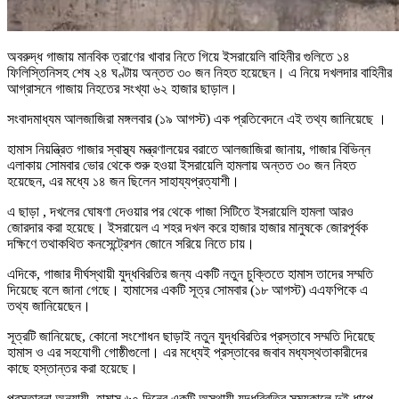
অবরুদ্ধ গাজায় মানবিক ত্রাণের খাবার নিতে গিয়ে ইসরায়েলি বাহিনীর গুলিতে ১৪
ফিলিস্তিনিসহ শেষ ২৪ ঘণ্টায় অন্তত ৩০ জন নিহত হয়েছেন। এ নিয়ে দখলদার বাহিনীর
আগ্রাসনে গাজায় নিহতের সংখ্যা ৬২ হাজার ছাড়াল।
সংবাদমাধ্যম আলজাজিরা মঙ্গলবার (১৯ আগস্ট) এক প্রতিবেদনে এই তথ্য জানিয়েছে ।
হামাস নিয়ন্ত্রিত গাজার স্বাস্থ্য মন্ত্রণালয়ের বরাতে আলজাজিরা জানায়, গাজার বিভিন্ন
এলাকায় সোমবার ভোর থেকে শুরু হওয়া ইসরায়েলি হামলায় অন্তত ৩০ জন নিহত
হয়েছেন, এর মধ্যে ১৪ জন ছিলেন সাহায্যপ্রত্যাশী।
এ ছাড়া , দখলের ঘোষণা দেওয়ার পর থেকে গাজা সিটিতে ইসরায়েলি হামলা আরও
জোরদার করা হয়েছে। ইসরায়েল এ শহর দখল করে হাজার হাজার মানুষকে জোরপূর্বক
দক্ষিণে তথাকথিত কনসেন্ট্রেশন জোনে সরিয়ে নিতে চায়।
এদিকে, গাজার দীর্ঘস্থায়ী যুদ্ধবিরতির জন্য একটি নতুন চুক্তিতে হামাস তাদের সম্মতি
দিয়েছে বলে জানা গেছে। হামাসের একটি সূত্র সোমবার (১৮ আগস্ট) এএফপিকে এ
তথ্য জানিয়েছেন।
সূত্রটি জানিয়েছে, কোনো সংশোধন ছাড়াই নতুন যুদ্ধবিরতির প্রস্তাবে সম্মতি দিয়েছে
হামাস ও এর সহযোগী গোষ্ঠীগুলো। এর মধ্যেই প্রস্তাবের জবাব মধ্যস্থতাকারীদের
কাছে হস্তান্তর করা হয়েছে।
প্রস্তাবনা অনুযায়ী, হামাস ৬০ দিনের একটি অস্থায়ী যুদ্ধবিরতির সময়কালে দুই ধাপে