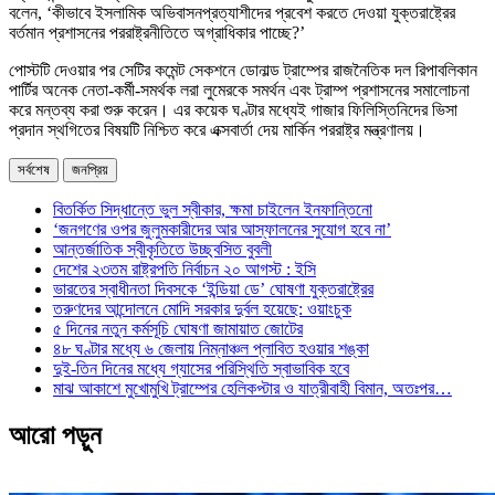
বলেন, ‘কীভাবে ইসলামিক অভিবাসনপ্রত্যাশীদের প্রবেশ করতে দেওয়া যুক্তরাষ্ট্রের
বর্তমান প্রশাসনের পররাষ্ট্রনীতিতে অগ্রাধিকার পাচ্ছে?’
পোস্টটি দেওয়ার পর সেটির কমেন্ট সেকশনে ডোনাল্ড ট্রাম্পের রাজনৈতিক দল রিপাবলিকান
পার্টির অনেক নেতা-কর্মী-সমর্থক লরা লুমেরকে সমর্থন এবং ট্রাম্প প্রশাসনের সমালোচনা
করে মন্তব্য করা শুরু করেন। এর কয়েক ঘণ্টার মধ্যেই গাজার ফিলিস্তিনিদের ভিসা
প্রদান স্থগিতের বিষয়টি নিশ্চিত করে এক্সবার্তা দেয় মার্কিন পররাষ্ট্র মন্ত্রণালয়।
সর্বশেষ
জনপ্রিয়
বিতর্কিত সিদ্ধান্তে ভুল স্বীকার, ক্ষমা চাইলেন ইনফান্তিনো
‘জনগণের ওপর জুলুমকারীদের আর আস্ফালনের সুযোগ হবে না’
আন্তর্জাতিক স্বীকৃতিতে উচ্ছ্বসিত বুবলী
দেশের ২৩তম রাষ্ট্রপতি নির্বাচন ২০ আগস্ট : ইসি
ভারতের স্বাধীনতা দিবসকে ‘ইন্ডিয়া ডে’ ঘোষণা যুক্তরাষ্ট্রের
তরুণদের আন্দোলনে মোদি সরকার দুর্বল হয়েছে: ওয়াংচুক
৫ দিনের নতুন কর্মসূচি ঘোষণা জামায়াত জোটের
৪৮ ঘণ্টার মধ্যে ৬ জেলায় নিম্নাঞ্চল প্লাবিত হওয়ার শঙ্কা
দুই-তিন দিনের মধ্যে গ্যাসের পরিস্থিতি স্বাভাবিক হবে
মাঝ আকাশে মুখোমুখি ট্রাম্পের হেলিকপ্টার ও যাত্রীবাহী বিমান, অতঃপর…
আরো পড়ুন