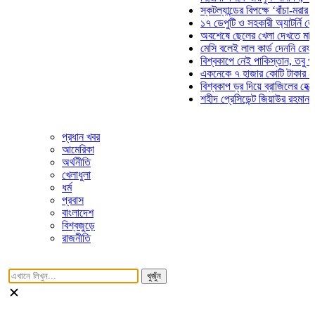
স্কটল্যান্ডের বিপক্ষে ‘বাঁচা-মরার লড়াইয়
১৭ ডেপুটি ও সহকারী অ্যাটর্নি জেনারেল
অবশেষে ছেলের খেলা দেখতে মাঠে আস
মেসি বলেই লাল কার্ড দেননি রেফারি! ফা
বিশ্বকাপে নেই পাকিস্তান, তবু প্রতিটি
একনেকে ৭ হাজার কোটি টাকার ৫ প্রকল্
বিশ্বকাপ ড্র দিয়ে ব্রাজিলের হেক্সা মিশন 
শহীদ প্রেসিডেন্ট জিয়াউর রহমান সমাধিতে
প্রধান খবর
আমেরিকা
অর্থনীতি
খেলাধুলা
ধর্ম
প্রবাস
বাংলাদেশ
বিশ্বজুড়ে
রাজনীতি
খুজুঁন