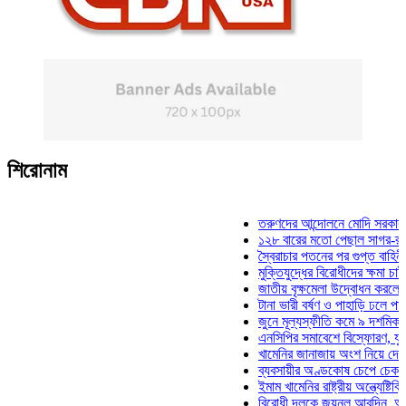
শিরোনাম
তরুণদের আন্দোলনে মোদি সরকার দুর্বল হয
১২৮ বারের মতো পেছাল সাগর-রুনি হত্য
স্বৈরাচার পতনের পর গুপ্ত বাহিনীর আত্মপ্
মুক্তিযুদ্ধের বিরোধীদের ক্ষমা চাইতে হবে:
জাতীয় বৃক্ষমেলা উদ্বোধন করলেন প্রধানমন
টানা ভারী বর্ষণ ও পাহাড়ি ঢলে পানিবন্দি চট
জুনে মূল্যস্ফীতি কমে ৯ দশমিক ১৬ শত
এনসিপির সমাবেশে বিস্ফোরণ, যুবলীগের দ
খামেনির জানাজায় অংশ নিয়ে দেশে ফিরলে
ব্যবসায়ীর অণ্ডকোষ চেপে চেক-স্ট্যাম্প
ইমাম খামেনির রাষ্ট্রীয় অন্ত্যেষ্টিক্রিয়া
বিরোধী দলকে জয়নুল আবদিন, আপনারা 