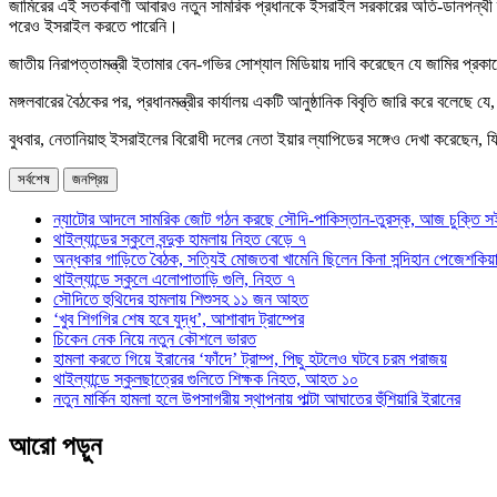
জামিরের এই সতর্কবাণী আবারও নতুন সামরিক প্রধানকে ইসরাইল সরকারের অতি-ডানপন্থী দলগু
পরেও ইসরাইল করতে পারেনি।
জাতীয় নিরাপত্তামন্ত্রী ইতামার বেন-গভির সোশ্যাল মিডিয়ায় দাবি করেছেন যে জামির প্
মঙ্গলবারের বৈঠকের পর, প্রধানমন্ত্রীর কার্যালয় একটি আনুষ্ঠানিক বিবৃতি জারি করে বলেছে
বুধবার, নেতানিয়াহু ইসরাইলের বিরোধী দলের নেতা ইয়ার ল্যাপিডের সঙ্গেও দেখা করেছেন, 
সর্বশেষ
জনপ্রিয়
ন্যাটোর আদলে সামরিক জোট গঠন করছে সৌদি-পাকিস্তান-তুরস্ক, আজ চুক্তি স
থাইল্যান্ডের স্কুলে বন্দুক হামলায় নিহত বেড়ে ৭
অন্ধকার গাড়িতে বৈঠক, সত্যিই মোজতবা খামেনি ছিলেন কিনা সন্দিহান পেজেশকিয়
থাইল্যান্ডে স্কুলে এলোপাতাড়ি গুলি, নিহত ৭
সৌদিতে হুথিদের হামলায় শিশুসহ ১১ জন আহত
‘খুব শিগগির শেষ হবে যুদ্ধ’, আশাবাদ ট্রাম্পের
চিকেন নেক নিয়ে নতুন কৌশলে ভারত
হামলা করতে গিয়ে ইরানের ‘ফাঁদে’ ট্রাম্প, পিছু হটলেও ঘটবে চরম পরাজয়
থাইল্যান্ডে স্কুলছাত্রের গুলিতে শিক্ষক নিহত, আহত ১০
নতুন মার্কিন হামলা হলে উপসাগরীয় স্থাপনায় পাল্টা আঘাতের হুঁশিয়ারি ইরানের
আরো পড়ুন