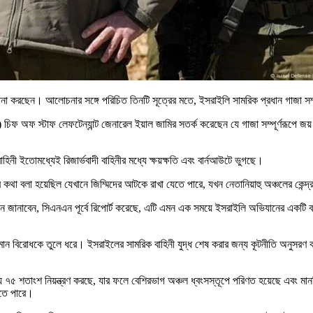
কল্পনা করছেন। আলোচনার সঙ্গে পরিচিত তিনটি সূত্রের মতে, ইসরাইলি সামরিক প্রধান গাজা সম্পূ
িএফ) চিফ অফ স্টাফ লেফটেন্যান্ট জেনারেল ইয়াল জামির সতর্ক করেছেন যে গাজা সম্পূর্ণরূপে জ
িনী ইতোমধ্যেই রিজার্ভবাদী বাহিনীর মধ্যে ক্ষয়ক্ষতি এবং বার্নআউটে ভুগছে।
র কথা বলা হয়েছিল যেখানে জিম্মিদের আটকে রাখা যেতে পারে, যখন নেতানিয়াহু অঞ্চলের কে
হ্বান জানাবেন, সিএনএন পূর্বে রিপোর্ট করেছে, এটি এমন এক সময়ে ইসরাইলি অভিযানের একটি ব
 বিরোধকে তুলে ধরে। ইসরাইলের সামরিক বাহিনী যুদ্ধ শেষ করার জন্য কূটনীতি অনুসরণ করার প
রায় ৭৫ শতাংশ নিয়ন্ত্রণ করছে, যার ফলে বেশিরভাগ অঞ্চল ধ্বংসস্তূপে পরিণত হয়েছে এবং
লতে পারে।