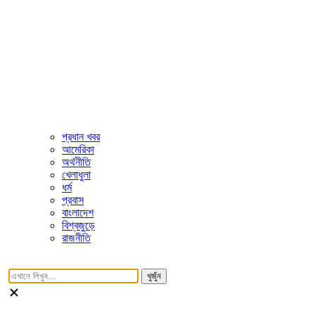
প্রধান খবর
আমেরিকা
অর্থনীতি
খেলাধুলা
ধর্ম
প্রবাস
বাংলাদেশ
বিশ্বজুড়ে
রাজনীতি
খুজুঁন