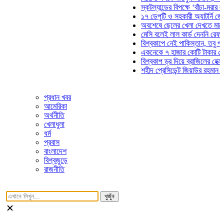
স্কটল্যান্ডের বিপক্ষে ‘বাঁচা-মরার লড়াইয়
১৭ ডেপুটি ও সহকারী অ্যাটর্নি জেনারেল
অবশেষে ছেলের খেলা দেখতে মাঠে আসছ
মেসি বলেই লাল কার্ড দেননি রেফারি! ফা
বিশ্বকাপে নেই পাকিস্তান, তবু প্রতিটি
একনেকে ৭ হাজার কোটি টাকার ৫ প্রকল্
বিশ্বকাপ ড্র দিয়ে ব্রাজিলের হেক্সা মিশন 
শহীদ প্রেসিডেন্ট জিয়াউর রহমান সমাধিতে
প্রধান খবর
আমেরিকা
অর্থনীতি
খেলাধুলা
ধর্ম
প্রবাস
বাংলাদেশ
বিশ্বজুড়ে
রাজনীতি
খুজুঁন