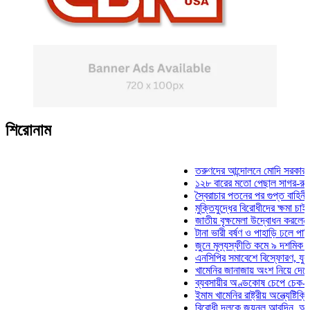
শিরোনাম
তরুণদের আন্দোলনে মোদি সরকার দুর্বল হয
১২৮ বারের মতো পেছাল সাগর-রুনি হত্য
স্বৈরাচার পতনের পর গুপ্ত বাহিনীর আত্মপ্
মুক্তিযুদ্ধের বিরোধীদের ক্ষমা চাইতে হবে:
জাতীয় বৃক্ষমেলা উদ্বোধন করলেন প্রধানমন
টানা ভারী বর্ষণ ও পাহাড়ি ঢলে পানিবন্দি চট
জুনে মূল্যস্ফীতি কমে ৯ দশমিক ১৬ শত
এনসিপির সমাবেশে বিস্ফোরণ, যুবলীগের দ
খামেনির জানাজায় অংশ নিয়ে দেশে ফিরলে
ব্যবসায়ীর অণ্ডকোষ চেপে চেক-স্ট্যাম্প
ইমাম খামেনির রাষ্ট্রীয় অন্ত্যেষ্টিক্রিয়া
বিরোধী দলকে জয়নুল আবদিন, আপনারা 