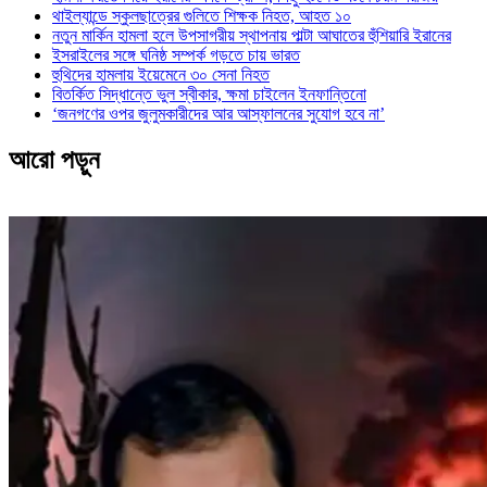
থাইল্যান্ডে স্কুলছাত্রের গুলিতে শিক্ষক নিহত, আহত ১০
নতুন মার্কিন হামলা হলে উপসাগরীয় স্থাপনায় পাল্টা আঘাতের হুঁশিয়ারি ইরানের
ইসরাইলের সঙ্গে ঘনিষ্ঠ সম্পর্ক গড়তে চায় ভারত
হুথিদের হামলায় ইয়েমেনে ৩০ সেনা নিহত
বিতর্কিত সিদ্ধান্তে ভুল স্বীকার, ক্ষমা চাইলেন ইনফান্তিনো
‘জনগণের ওপর জুলুমকারীদের আর আস্ফালনের সুযোগ হবে না’
আরো পড়ুন