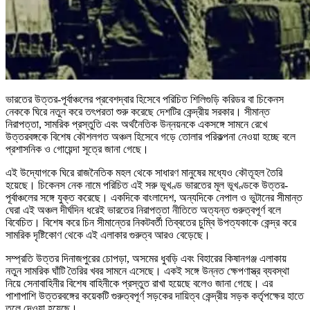
ভারতের উত্তর-পূর্বাঞ্চলের প্রবেশদ্বার হিসেবে পরিচিত শিলিগুড়ি করিডর বা চিকেনস
নেককে ঘিরে নতুন করে তৎপরতা শুরু করেছে দেশটির কেন্দ্রীয় সরকার। সীমান্ত
নিরাপত্তা, সামরিক প্রস্তুতি এবং অর্থনৈতিক উন্নয়নকে একসঙ্গে সামনে রেখে
উত্তরবঙ্গকে বিশেষ কৌশলগত অঞ্চল হিসেবে গড়ে তোলার পরিকল্পনা নেওয়া হচ্ছে বলে
প্রশাসনিক ও গোয়েন্দা সূত্রে জানা গেছে।
এই উদ্যোগকে ঘিরে রাজনৈতিক মহল থেকে সাধারণ মানুষের মধ্যেও কৌতূহল তৈরি
হয়েছে। চিকেনস নেক নামে পরিচিত এই সরু ভূখণ্ড ভারতের মূল ভূখণ্ডকে উত্তর-
পূর্বাঞ্চলের সঙ্গে যুক্ত করেছে। একদিকে বাংলাদেশ, অন্যদিকে নেপাল ও ভুটানের সীমান্ত
ঘেরা এই অঞ্চল দীর্ঘদিন ধরেই ভারতের নিরাপত্তা নীতিতে অত্যন্ত গুরুত্বপূর্ণ বলে
বিবেচিত। বিশেষ করে চিন সীমান্তের নিকটবর্তী তিব্বতের চুম্বি উপত্যকাকে কেন্দ্র করে
সামরিক দৃষ্টিকোণ থেকে এই এলাকার গুরুত্ব আরও বেড়েছে।
সম্প্রতি উত্তর দিনাজপুরের চোপড়া, অসমের ধুবড়ি এবং বিহারের কিষানগঞ্জ এলাকায়
নতুন সামরিক ঘাঁটি তৈরির খবর সামনে এসেছে। একই সঙ্গে উন্নত ক্ষেপণাস্ত্র ব্যবস্থা
নিয়ে সেনাবাহিনীর বিশেষ বাহিনীকে প্রস্তুত রাখা হয়েছে বলেও জানা গেছে। এর
পাশাপাশি উত্তরবঙ্গের কয়েকটি গুরুত্বপূর্ণ সড়কের দায়িত্ব কেন্দ্রীয় সড়ক কর্তৃপক্ষের হাতে
তুলে দেওয়া হয়েছে।