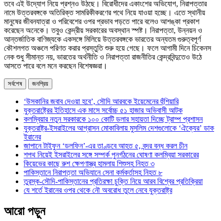
তবে এই উদ্যোগ নিয়ে প্রশ্নও উঠছে। বিরোধীদের একাংশের অভিযোগ, নিরাপত্তার
নামে উত্তরবঙ্গকে অতিরিক্ত সামরিকীকরণের পথে নিয়ে যাওয়া হচ্ছে। এতে স্থানীয়
মানুষের জীবনযাত্রা ও পরিবেশের ওপর প্রভাব পড়তে পারে বলেও আশঙ্কা প্রকাশ
করেছেন অনেকে। তবুও কেন্দ্রীয় সরকারের অবস্থান স্পষ্ট। নিরাপত্তা, উন্নয়ন ও
আন্তর্জাতিক বাণিজ্যকে একসঙ্গে মিলিয়ে উত্তরবঙ্গকে ভারতের অন্যতম গুরুত্বপূর্ণ
কৌশলগত অঞ্চলে পরিণত করার প্রস্তুতি শুরু হয়ে গেছে। ফলে আগামী দিনে চিকেনস
নেক শুধু সীমান্ত নয়, ভারতের অর্থনীতি ও নিরাপত্তা রাজনীতির কেন্দ্রবিন্দুতেও উঠে
আসতে পারে বলে মনে করছেন বিশেষজ্ঞরা।
সর্বশেষ
জনপ্রিয়
‘উসকানির জবাব দেওয়া হবে’, সৌদি আরবকে ইয়েমেনের হুঁশিয়ারি
যুক্তরাষ্ট্রের ইতিহাসে এক মাসে সর্বোচ্চ ৫১ হাজার অভিবাসী আটক
কলম্বিয়ার নতুন সরকারকে ১০০ কোটি ডলার সহায়তা দিচ্ছে ট্রাম্প প্রশাসন
যুক্তরাষ্ট্র-ইসরাইলের আগ্রাসন মোকাবিলায় মুসলিম দেশগুলোকে ‘ঐক্যের’ ডাক
ইরানের
জাপানে টাইফুন ‘ডলফিন’-এর তাণ্ডবে আহত ৫, বন্দর বন্ধ করল চীন
শপথ নিয়েই ইসরাইলের সঙ্গে সম্পর্ক পুনর্গঠনের ঘোষণা কলম্বিয়া সরকারের
কিয়েভের কাছে রুশ ক্ষেপণাস্ত্র হামলায় শিশুসহ নিহত ৩
পাকিস্তানে নিরাপত্তা অভিযানে সেনা কর্মকর্তাসহ নিহত ৮
তুরস্ক-সৌদি-পাকিস্তানের প্রতিরক্ষা চুক্তি নিয়ে আরব বিশ্বের প্রতিক্রিয়া
যে শর্তে ইরানের ওপর থেকে নৌ অবরোধ তুলে নেবে যুক্তরাষ্ট্র
আরো পড়ুন