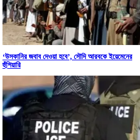
‘উসকানির জবাব দেওয়া হবে’, সৌদি আরবকে ইয়েমেনের
হুঁশিয়ারি