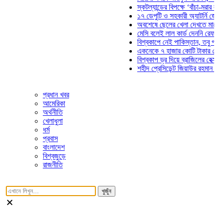
স্কটল্যান্ডের বিপক্ষে ‘বাঁচা-মরার লড়াইয়ে
১৭ ডেপুটি ও সহকারী অ্যাটর্নি জেনারেলে
অবশেষে ছেলের খেলা দেখতে মাঠে আসছ
মেসি বলেই লাল কার্ড দেননি রেফারি! ফাউ
বিশ্বকাপে নেই পাকিস্তান, তবু প্রতিটি 
একনেকে ৭ হাজার কোটি টাকার ৫ প্রকল্প
বিশ্বকাপ ড্র দিয়ে ব্রাজিলের হেক্সা মিশন শ
শহীদ প্রেসিডেন্ট জিয়াউর রহমান সমাধিতে 
প্রধান খবর
আমেরিকা
অর্থনীতি
খেলাধুলা
ধর্ম
প্রবাস
বাংলাদেশ
বিশ্বজুড়ে
রাজনীতি
খুজুঁন