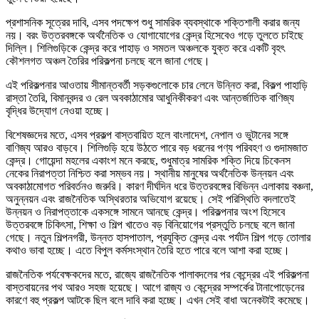
প্রশাসনিক সূত্রের দাবি, এসব পদক্ষেপ শুধু সামরিক ব্যবস্থাকে শক্তিশালী করার জন্য
নয়। বরং উত্তরবঙ্গকে অর্থনৈতিক ও যোগাযোগের কেন্দ্র হিসেবেও গড়ে তুলতে চাইছে
দিল্লি। শিলিগুড়িকে কেন্দ্র করে পাহাড় ও সমতল অঞ্চলকে যুক্ত করে একটি বৃহৎ
কৌশলগত অঞ্চল তৈরির পরিকল্পনা চলছে বলে জানা গেছে।
এই পরিকল্পনার আওতায় সীমান্তবর্তী সড়কগুলোকে চার লেনে উন্নিত করা, বিকল্প পাহাড়ি
রাস্তা তৈরি, বিমানবন্দর ও রেল অবকাঠামোর আধুনিকীকরণ এবং আন্তর্জাতিক বাণিজ্য
বৃদ্ধির উদ্যোগ নেওয়া হচ্ছে।
বিশেষজ্ঞদের মতে, এসব প্রকল্প বাস্তবায়িত হলে বাংলাদেশ, নেপাল ও ভুটানের সঙ্গে
বাণিজ্য আরও বাড়বে। শিলিগুড়ি হয়ে উঠতে পারে বড় ধরনের পণ্য পরিবহণ ও গুদামজাত
কেন্দ্র। গোয়েন্দা মহলের একাংশ মনে করছে, শুধুমাত্র সামরিক শক্তি দিয়ে চিকেনস
নেকের নিরাপত্তা নিশ্চিত করা সম্ভব নয়। স্থানীয় মানুষের অর্থনৈতিক উন্নয়ন এবং
অবকাঠামোগত পরিবর্তনও জরুরি। কারণ দীর্ঘদিন ধরে উত্তরবঙ্গের বিভিন্ন এলাকায় বঞ্চনা,
অনুন্নয়ন এবং রাজনৈতিক অস্থিরতার অভিযোগ রয়েছে। সেই পরিস্থিতি বদলাতেই
উন্নয়ন ও নিরাপত্তাকে একসঙ্গে সামনে আনছে কেন্দ্র। পরিকল্পনার অংশ হিসেবে
উত্তরবঙ্গে চিকিৎসা, শিক্ষা ও শিল্প খাতেও বড় বিনিয়োগের প্রস্তুতি চলছে বলে জানা
গেছে। নতুন শিল্পনগরী, উন্নত হাসপাতাল, প্রযুক্তি কেন্দ্র এবং পর্যটন শিল্প গড়ে তোলার
কথাও ভাবা হচ্ছে। এতে বিপুল কর্মসংস্থান তৈরি হতে পারে বলে আশা করা হচ্ছে।
রাজনৈতিক পর্যবেক্ষকদের মতে, রাজ্যে রাজনৈতিক পালাবদলের পর কেন্দ্রের এই পরিকল্পনা
বাস্তবায়নের পথ আরও সহজ হয়েছে। আগে রাজ্য ও কেন্দ্রের সম্পর্কের টানাপোড়েনের
কারণে বহু প্রকল্প আটকে ছিল বলে দাবি করা হচ্ছে। এখন সেই বাধা অনেকটাই কমেছে।